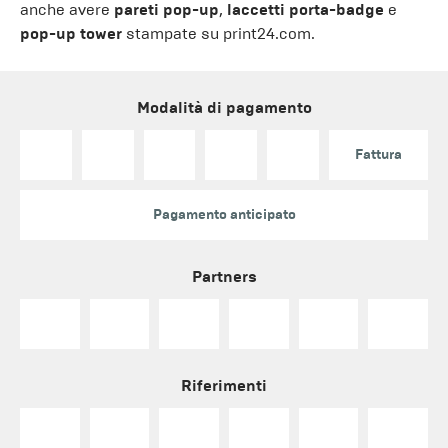
anche avere
pareti pop-up
,
laccetti porta-badge
e
pop-up tower
stampate su print24.com.
Modalità di pagamento
Fattura
Pagamento anticipato
Partners
Riferimenti