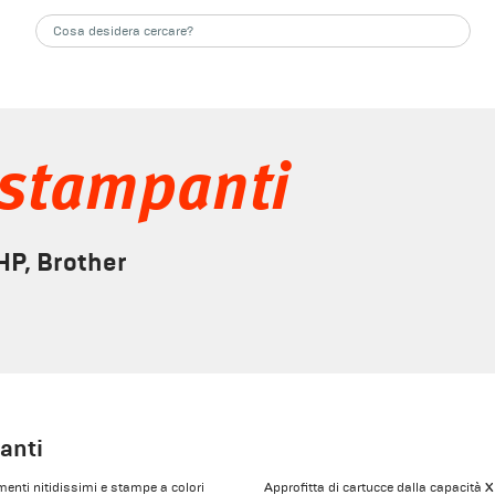
 stampanti
 HP, Brother
anti
enti nitidissimi e stampe a colori
Approfitta di cartucce dalla capacità XL