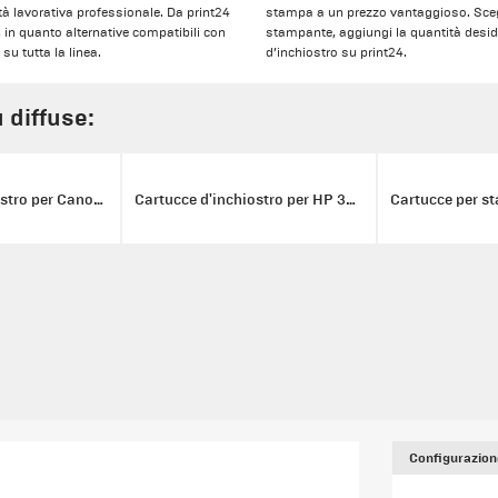
anità lavorativa professionale. Da print24
stampa a un prezzo vantaggioso. Scegl
, in quanto alternative compatibili con
stampante, aggiungi la quantità deside
u tutta la linea.
d’inchiostro su print24.
ù diffuse:
Cartucce d'inchiostro per Canon 580/581 XXL
Cartucce d'inchiostro per HP 302XL
Configurazion