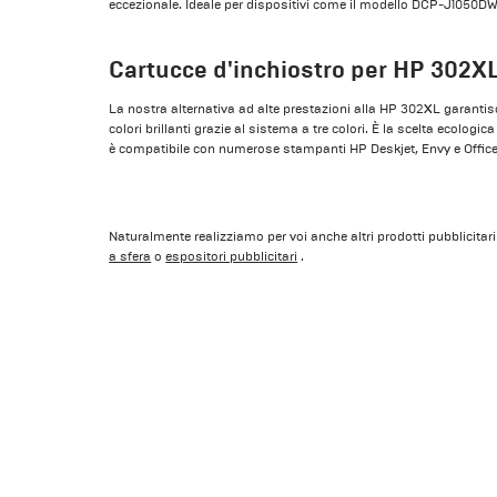
eccezionale. Ideale per dispositivi come il modello DCP-J1050DW
Cartucce d'inchiostro per HP 302X
La nostra alternativa ad alte prestazioni alla HP 302XL garantisce
colori brillanti grazie al sistema a tre colori. È la scelta ecolog
è compatibile con numerose stampanti HP Deskjet, Envy e Office
Naturalmente realizziamo per voi anche altri prodotti pubblicitar
a sfera
o
espositori pubblicitari
.