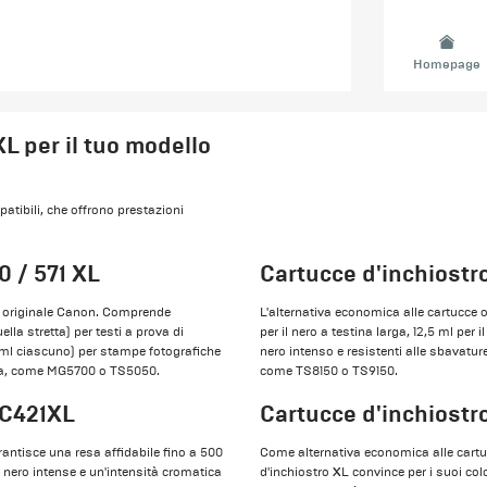
Homepage
L per il tuo modello
patibili, che offrono prestazioni
0 / 571 XL
Cartucce d'inchiostr
ia originale Canon. Comprende
L'alternativa economica alle cartucce 
lla stretta) per testi a prova di
per il nero a testina larga, 12,5 ml per i
2 ml ciascuno) per stampe fotografiche
nero intenso e resistenti alle sbavatur
xma, come MG5700 o TS5050.
come TS8150 o TS9150.
LC421XL
Cartucce d'inchiostr
antisce una resa affidabile fino a 500
Come alternativa economica alle cartu
 nero intense e un'intensità cromatica
d'inchiostro XL convince per i suoi colo