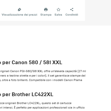
Visualizzazione dei prezzi
Stampa
Salva
Condividi
o per Canon 580 / 581 XXL
originali Canon PGI-580/581 XXL offre un'elevata capacità (27 ml
l nero a testina stretta e per i colori). Il set garantisce stampe dal
e, oltre a foto brillanti. Compatibile con i modelli Canon Pixma
o per Brother LC422XL
cce originali Brother LC422XL, questo set di cartucce
ri intensi. È perfetto per applicazioni professionali sia in ufficio