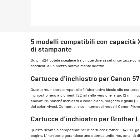
5 modelli compatibili con capacità X
di stampante
Su print24 potete scegliere tra cinque diversi set di cartucce com
eccellenti a un prezzo notevolmente ridotto:
Cartucce d'inchiostro per Canon 57
Questo multipack compatibile è l'alternativa ideale alla cartucc
inchiostro nero a pigmenti (22 ml nella versione larga, 12 ml in que
sbavature, nonché inchiostri a colori ciano, magenta e giallo (1
dai colori vivaci. Compatibile con numerosi modelli Canon Pi
Cartucce d'inchiostro per Brother 
Questo ricambio compatibile per le cartucce Brother LC421XL gar
pagine. L'inchiostro garantisce una stampa uniforme, tonalità di