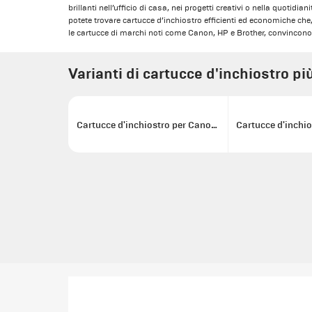
brillanti nell’ufficio di casa, nei progetti creativi o nella quotidi
potete trovare cartucce d’inchiostro efficienti ed economiche che
le cartucce di marchi noti come Canon, HP e Brother, convincono s
Varianti di cartucce d'inchiostro pi
Cartucce d'inchiostro per Canon 570/571 XL