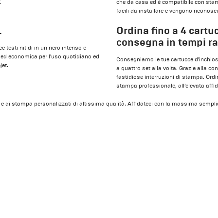
.
che da casa ed è compatibile con sta
facili da installare e vengono riconos
L
Ordina fino a 4 cartuc
consegna in tempi ra
 testi nitidi in un nero intenso e
ica ed economica per l'uso quotidiano ed
Consegniamo le tue cartucce d'inchiost
jet.
a quattro set alla volta. Grazie alla co
fastidiose interruzioni di stampa. Ordin
stampa professionale, all’elevata affida
i e di stampa personalizzati di altissima qualità. Affidateci con la massima semplic