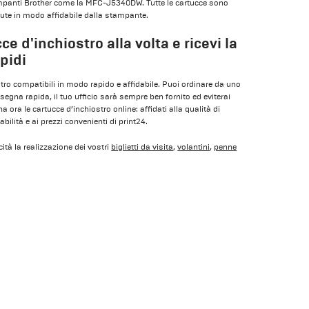
mpanti Brother come la MFC-J5340DW. Tutte le cartucce sono
ciute in modo affidabile dalla stampante.
ce d'inchiostro alla volta e ricevi la
pidi
ro compatibili in modo rapido e affidabile. Puoi ordinare da uno
nsegna rapida, il tuo ufficio sarà sempre ben fornito ed eviterai
a ora le cartucce d’inchiostro online: affidati alla qualità di
bilità e ai prezzi convenienti di print24.
ità la realizzazione dei vostri
biglietti da visita
,
volantini
,
penne