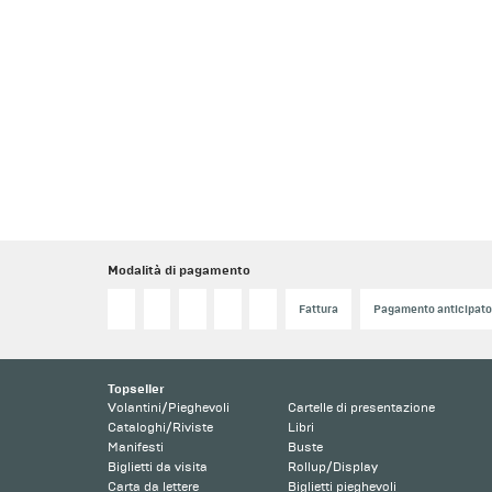
Modalità di pagamento
Fattura
Pagamento anticipat
Topseller
Volantini/Pieghevoli
Cartelle di presentazione
Cataloghi/Riviste
Libri
Manifesti
Buste
Biglietti da visita
Rollup/Display
Carta da lettere
Biglietti pieghevoli