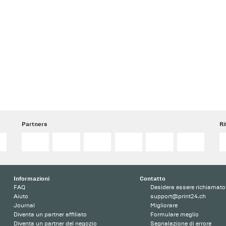
Partners
Ri
o
Informazioni
Contatto
FAQ
Desidera essere richiamato
Aiuto
support@print24.ch
Journal
Migliorare
Diventa un partner affiliato
Formulare meglio
Diventa un partner del negozio
Segnalazione di errore