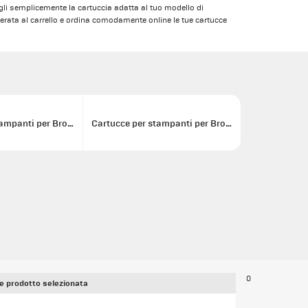
i semplicemente la cartuccia adatta al tuo modello di
rata al carrello e ordina comodamente online le tue cartucce
Cartucce per stampanti per Brother LC421XL
Cartucce per stampanti per Brother LC422XL
0
e prodotto selezionata