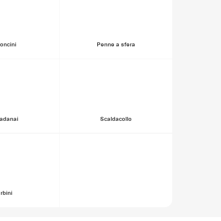
loncini
Penne a sfera
adanai
Scaldacollo
rbini