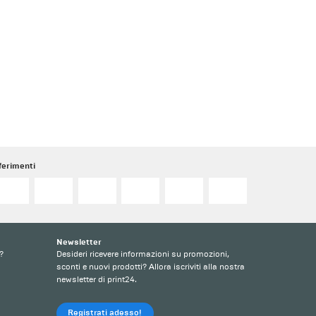
ferimenti
Newsletter
?
Desideri ricevere informazioni su promozioni,
sconti e nuovi prodotti? Allora iscriviti alla nostra
newsletter di print24.
Registrati adesso!