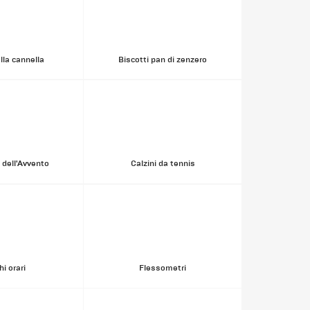
alla cannella
Biscotti pan di zenzero
 dell'Avvento
Calzini da tennis
hi orari
Flessometri