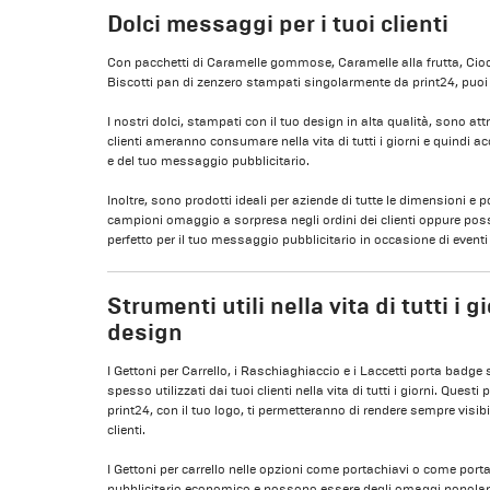
Dolci messaggi per i tuoi clienti
Con pacchetti di Caramelle gommose, Caramelle alla frutta, Cioc
Biscotti pan di zenzero stampati singolarmente da print24, puoi in
I nostri dolci, stampati con il tuo design in alta qualità, sono a
clienti ameranno consumare nella vita di tutti i giorni e quindi a
e del tuo messaggio pubblicitario.
Inoltre, sono prodotti ideali per aziende di tutte le dimensioni e
campioni omaggio a sorpresa negli ordini dei clienti oppure po
perfetto per il tuo messaggio pubblicitario in occasione di eventi f
Strumenti utili nella vita di tutti i g
design
I Gettoni per Carrello, i Raschiaghiaccio e i Laccetti porta badg
spesso utilizzati dai tuoi clienti nella vita di tutti i giorni. Ques
print24, con il tuo logo, ti permetteranno di rendere sempre visibil
clienti.
I Gettoni per carrello nelle opzioni come portachiavi o come por
pubblicitario economico e possono essere degli omaggi popolar