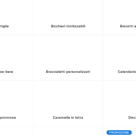
tiglie
Bicchieri riutilizzabili
Biscotti 
per bere
Braccialetti personalizzati
Calendario
 gommose
Caramelle in latta
Disc
PROMOZIONE