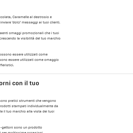
colata, Caramelle al destrosio e
viare 'dolci' messaggi ai tuoi clienti.
ttraenti omaggi promozionali che i tuoi
ccrescendo la visibilità del tuo marchio
 possono essere utilizzati come
ssono essere utilizzati come omaggio
ieristici.
iorni con il tuo
e sono pratici strumenti che vengono
ti prodotti stampati individualmente da
e il tuo marchio alla vista dei tuoi
ta-gettoni sono un prodotto
i per moltissime occasioni.