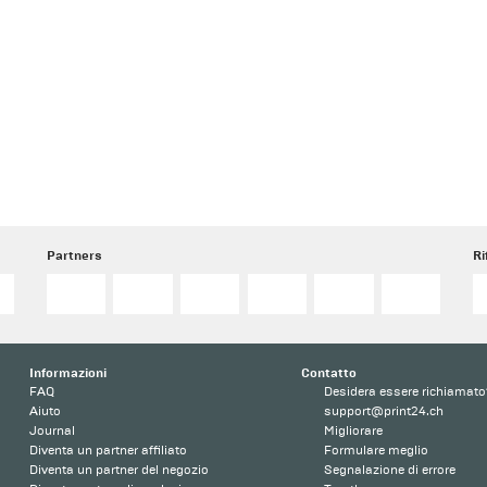
Partners
Ri
o
Informazioni
Contatto
FAQ
Desidera essere richiamato
Aiuto
support@print24.ch
Journal
Migliorare
Diventa un partner affiliato
Formulare meglio
Diventa un partner del negozio
Segnalazione di errore