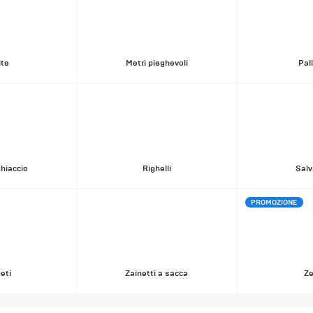
ite
Metri pieghevoli
Pal
hiaccio
Righelli
Salv
PROMOZIONE
eti
Zainetti a sacca
Ze