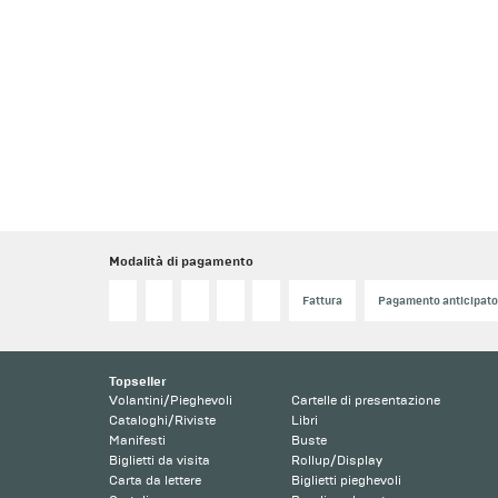
Modalità di pagamento
Fattura
Pagamento anticipat
Topseller
Volantini/Pieghevoli
Cartelle di presentazione
Cataloghi/Riviste
Libri
Manifesti
Buste
Biglietti da visita
Rollup/Display
Carta da lettere
Biglietti pieghevoli