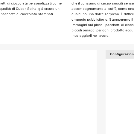
hetti di cioccolata personalizzati come
che il consumo di cacao susciti sens
qualità di Gubor. Se hai già creato un
accompagnamento al caffè, come snack 
uoi pacchetti di cioccolato stampati.
qualcuno una dolce sorpresa. È diffici
omaggio pubblicitario. Stamperemo il 
immagini sui piccoli pacchetti di cioccol
piccoli omaggi per ogni prodotto acquis
incoraggiarli nel lavoro.
Configurazion