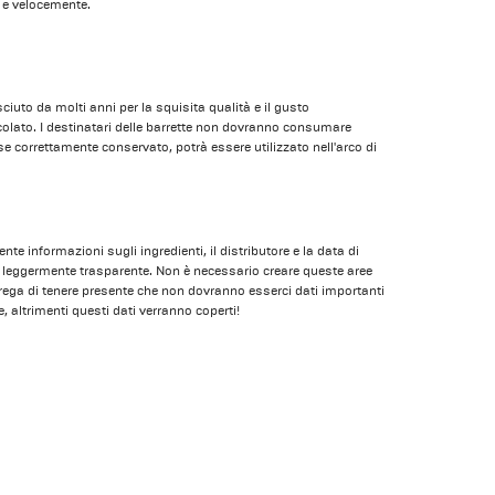
i e velocemente.
iuto da molti anni per la squisita qualità e il gusto
olato. I destinatari delle barrette non dovranno consumare
e correttamente conservato, potrà essere utilizzato nell'arco di
 informazioni sugli ingredienti, il distributore e la data di
leggermente trasparente. Non è necessario creare queste aree
rega di tenere presente che non dovranno esserci dati importanti
, altrimenti questi dati verranno coperti!