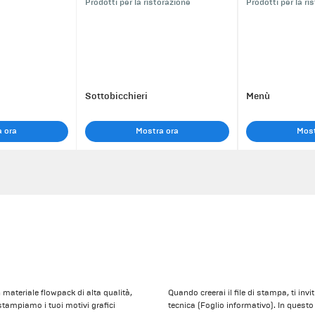
Prodotti per la ristorazione
Prodotti per la ri
Sottobicchieri
Menù
 ora
Mostra ora
Most
materiale flowpack di alta qualità,
Quando creerai il file di stampa, ti inv
stampiamo i tuoi motivi grafici
tecnica (Foglio informativo). In quest