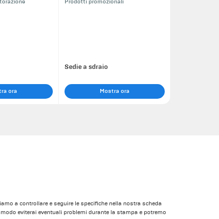
storazione
Prodotti promozionali
Sedie a sdraio
ra ora
Mostra ora
itiamo a controllare e seguire le specifiche nella nostra scheda
o modo eviterai eventuali problemi durante la stampa e potremo