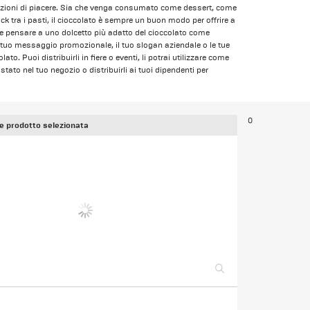
azioni di piacere. Sia che venga consumato come dessert, come
tra i pasti, il cioccolato è sempre un buon modo per offrire a
le pensare a uno dolcetto più adatto del cioccolato come
tuo messaggio promozionale, il tuo slogan aziendale o le tue
ato. Puoi distribuirli in fiere o eventi, li potrai utilizzare come
tato nel tuo negozio o distribuirli ai tuoi dipendenti per
0
e prodotto selezionata