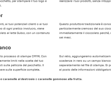
pacchetto, per stampare il tuo logo e
realizzare i tuoi prodotti, senza intopp
i.
or
ti, ai tuoi potenziali clienti o ai tuoi
Questo produttore tradizionale è conosc
o di ogni pratico involucro, viene
particolarmente cremoso del suo ciocc
olato al latte Gubor, con un contenuto
immediatamente il cioccolato perché, s
sei mesi.
ianco
estato processo di stampa CMYK. Con
Sul retro, aggiungeremo automaticamente
mente limiti nella scelta del tuo
scadenza in nero su un campo bianco 
 sulla pellicola del pacchetto. Il
separatamente nel file di stampa. Si p
are sulla superficie completa.
al posto delle informazioni obbligatorie
caramelle al destrosio
caramelle gommose alla frutta
ome
o
.