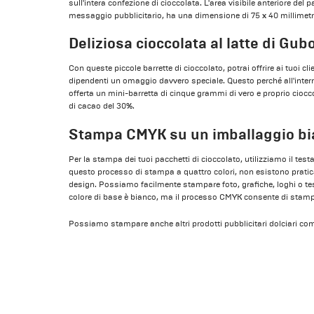
sull'intera confezione di cioccolata. L'area visibile anteriore del 
messaggio pubblicitario, ha una dimensione di 75 x 40 millimetr
Deliziosa cioccolata al latte di Gub
Con queste piccole barrette di cioccolato, potrai offrire ai tuoi clien
dipendenti un omaggio davvero speciale. Questo perché all'intern
offerta un mini-barretta di cinque grammi di vero e proprio ciocc
di cacao del 30%.
Stampa CMYK su un imballaggio b
Per la stampa dei tuoi pacchetti di cioccolato, utilizziamo il t
questo processo di stampa a quattro colori, non esistono pratica
design. Possiamo facilmente stampare foto, grafiche, loghi o testi
colore di base è bianco, ma il processo CMYK consente di stamp
Possiamo stampare anche altri prodotti pubblicitari dolciari c