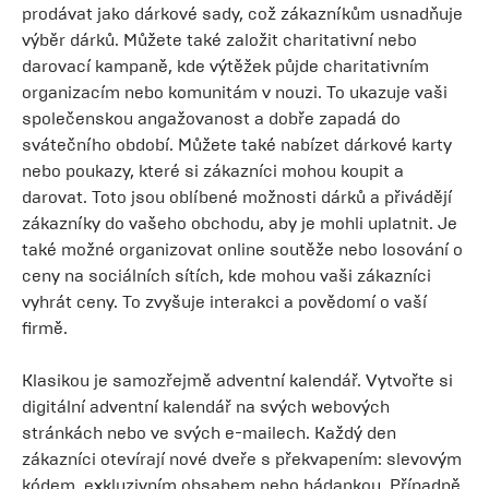
prodávat jako dárkové sady, což zákazníkům usnadňuje
výběr dárků. Můžete také založit charitativní nebo
darovací kampaně, kde výtěžek půjde charitativním
organizacím nebo komunitám v nouzi. To ukazuje vaši
společenskou angažovanost a dobře zapadá do
svátečního období. Můžete také nabízet dárkové karty
nebo poukazy, které si zákazníci mohou koupit a
darovat. Toto jsou oblíbené možnosti dárků a přivádějí
zákazníky do vašeho obchodu, aby je mohli uplatnit. Je
také možné organizovat online soutěže nebo losování o
ceny na sociálních sítích, kde mohou vaši zákazníci
vyhrát ceny. To zvyšuje interakci a povědomí o vaší
firmě.
Klasikou je samozřejmě adventní kalendář. Vytvořte si
digitální adventní kalendář na svých webových
stránkách nebo ve svých e-mailech. Každý den
zákazníci otevírají nové dveře s překvapením: slevovým
kódem, exkluzivním obsahem nebo hádankou. Případně