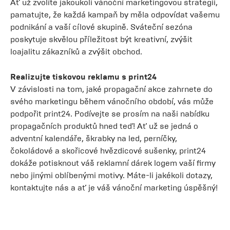
Ať už zvolíte jakoukoli vánoční marketingovou strategii,
pamatujte, že každá kampaň by měla odpovídat vašemu
podnikání a vaší cílové skupině. Sváteční sezóna
poskytuje skvělou příležitost být kreativní, zvýšit
loajalitu zákazníků a zvýšit obchod.
Realizujte tiskovou reklamu s print24
V závislosti na tom, jaké propagační akce zahrnete do
svého marketingu během vánočního období, vás může
podpořit print24. Podívejte se prosím na naši nabídku
propagačních produktů hned teď! Ať už se jedná o
adventní kalendáře, škrabky na led, perníčky,
čokoládové a skořicové hvězdicové sušenky, print24
dokáže potisknout váš reklamní dárek logem vaší firmy
nebo jinými oblíbenými motivy. Máte-li jakékoli dotazy,
kontaktujte nás a ať je váš vánoční marketing úspěšný!