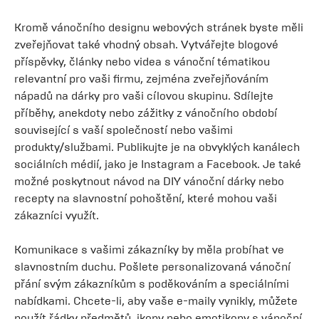
Kromě vánočního designu webových stránek byste měli
zveřejňovat také vhodný obsah. Vytvářejte blogové
příspěvky, články nebo videa s vánoční tématikou
relevantní pro vaši firmu, zejména zveřejňováním
nápadů na dárky pro vaši cílovou skupinu. Sdílejte
příběhy, anekdoty nebo zážitky z vánočního období
související s vaší společností nebo vašimi
produkty/službami. Publikujte je na obvyklých kanálech
sociálních médií, jako je Instagram a Facebook. Je také
možné poskytnout návod na DIY vánoční dárky nebo
recepty na slavnostní pohoštění, které mohou vaši
zákazníci využít.
Komunikace s vašimi zákazníky by měla probíhat ve
slavnostním duchu. Pošlete personalizovaná vánoční
přání svým zákazníkům s poděkováním a speciálními
nabídkami. Chcete-li, aby vaše e-maily vynikly, můžete
použít řádky předmětů, ikony nebo emotikony s vánoční