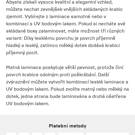
Abyste získali vysoce kvalitní a elegantní vzhled,
můžete nechat zevnějšek vnějších skládaných krabic
zjemnit. Vybírejte z laminace samotné nebo v
kombinaci s UV bodovým lakem. Pokud si necháte své
skládané boxy zalaminovat, máte možnost tří různých
variant: Díky lesklému povrchu je povrch příjemně
hladký a lesklý, zatímco měkký dotek dodává krabici
příjemný pocit.
Matná laminace poskytuje větší pevnost, protože činí
povrch krabice odolným proti poškrábání. Další
zvýraznění můžete vytvořit kombinací lesklé laminace s
UV bodovým lakem. Pokud zvolíte matný nebo měkký na
dotek, jedna strana bude laminována a druhá ošetřena
UV bodovým lakem.
Platební metody