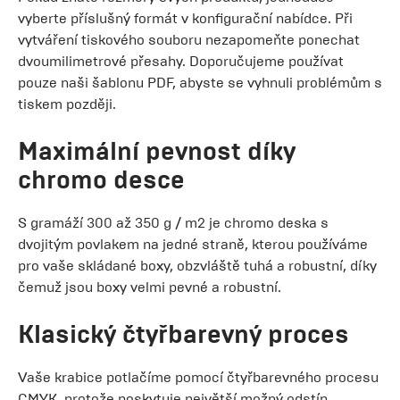
vyberte příslušný formát v konfigurační nabídce. Při
vytváření tiskového souboru nezapomeňte ponechat
dvoumilimetrové přesahy. Doporučujeme používat
pouze naši šablonu PDF, abyste se vyhnuli problémům s
tiskem později.
Maximální pevnost díky
chromo desce
S gramáží 300 až 350 g / m2 je chromo deska s
dvojitým povlakem na jedné straně, kterou používáme
pro vaše skládané boxy, obzvláště tuhá a robustní, díky
čemuž jsou boxy velmi pevné a robustní.
Klasický čtyřbarevný proces
Vaše krabice potlačíme pomocí čtyřbarevného procesu
CMYK, protože poskytuje největší možný odstín.