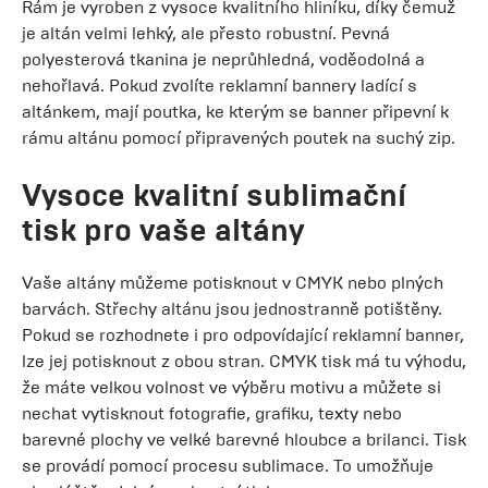
Rám je vyroben z vysoce kvalitního hliníku, díky čemuž
je altán velmi lehký, ale přesto robustní. Pevná
polyesterová tkanina je neprůhledná, voděodolná a
nehořlavá. Pokud zvolíte reklamní bannery ladící s
altánkem, mají poutka, ke kterým se banner připevní k
rámu altánu pomocí připravených poutek na suchý zip.
Vysoce kvalitní sublimační
tisk pro vaše altány
Vaše altány můžeme potisknout v CMYK nebo plných
barvách. Střechy altánu jsou jednostranně potištěny.
Pokud se rozhodnete i pro odpovídající reklamní banner,
lze jej potisknout z obou stran. CMYK tisk má tu výhodu,
že máte velkou volnost ve výběru motivu a můžete si
nechat vytisknout fotografie, grafiku, texty nebo
barevné plochy ve velké barevné hloubce a brilanci. Tisk
se provádí pomocí procesu sublimace. To umožňuje