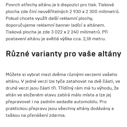
Povrch střechy altánu je k dispozici pro tisk. Tisková
plocha zde činí neuvěřitelných 2 930 x 2 300 milimetrů.
Pokud chcete využít další reklamní plochy,
doporučujeme reklamní banner ladící s altánem.
Tisková plocha je zde 3 022 x 2 240 milimetrů. Při
postavení altánu je světlá výška cca. 2,18 metru.
Různé varianty pro vaše altány
Můžete si vybrat mezi dvěma různými verzemi vašeho
altánu. V jedné verzi lze tyče zatahovat na dvě části, ve
druhé verzi jsou části tři. Třídílný rám má tu výhodu, že
altán ve složeném stavu zabírá málo místa a lze jej
přepravovat i na zadním sedadle automobilu. Pro
praktickou přepravu jsou všechny altány dodávány s
taškou na přenášení zdarma.