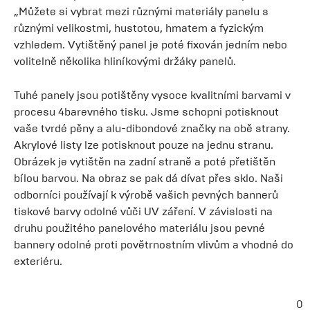
„Můžete si vybrat mezi různými materiály panelu s
různými velikostmi, hustotou, hmatem a fyzickým
vzhledem. Vytištěný panel je poté fixován jedním nebo
volitelně několika hliníkovými držáky panelů.
Tuhé panely jsou potištěny vysoce kvalitními barvami v
procesu 4barevného tisku. Jsme schopni potisknout
vaše tvrdé pěny a alu-dibondové značky na obě strany.
Akrylové listy lze potisknout pouze na jednu stranu.
Obrázek je vytištěn na zadní straně a poté přetištěn
bílou barvou. Na obraz se pak dá dívat přes sklo. Naši
odborníci používají k výrobě vašich pevných bannerů
tiskové barvy odolné vůči UV záření. V závislosti na
druhu použitého panelového materiálu jsou pevné
bannery odolné proti povětrnostním vlivům a vhodné do
exteriéru.
0