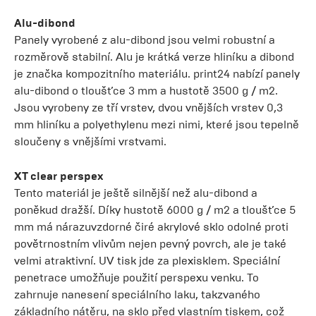
Alu-dibond
Panely vyrobené z alu-dibond jsou velmi robustní a
rozměrově stabilní. Alu je krátká verze hliníku a dibond
je značka kompozitního materiálu. print24 nabízí panely
alu-dibond o tloušťce 3 mm a hustotě 3500 g / m2.
Jsou vyrobeny ze tří vrstev, dvou vnějších vrstev 0,3
mm hliníku a polyethylenu mezi nimi, které jsou tepelně
sloučeny s vnějšími vrstvami.
XT clear perspex
Tento materiál je ještě silnější než alu-dibond a
poněkud dražší. Díky hustotě 6000 g / m2 a tloušťce 5
mm má nárazuvzdorné čiré akrylové sklo odolné proti
povětrnostním vlivům nejen pevný povrch, ale je také
velmi atraktivní. UV tisk jde za plexisklem. Speciální
penetrace umožňuje použití perspexu venku. To
zahrnuje nanesení speciálního laku, takzvaného
základního nátěru, na sklo před vlastním tiskem, což