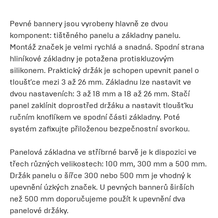
Pevné bannery jsou vyrobeny hlavně ze dvou
komponent: tištěného panelu a základny panelu.
Montáž značek je velmi rychlá a snadná. Spodní strana
hliníkové základny je potažena protiskluzovým
silikonem. Praktický držák je schopen upevnit panel o
tloušťce mezi 3 až 26 mm. Základnu lze nastavit ve
dvou nastaveních: 3 až 18 mm a 18 až 26 mm. Stačí
panel zaklínit doprostřed držáku a nastavit tloušťku
ručním knoflíkem ve spodní části základny. Poté
systém zafixujte přiloženou bezpečnostní svorkou.
Panelová základna ve stříbrné barvě je k dispozici ve
třech různých velikostech: 100 mm, 300 mm a 500 mm.
Držák panelu o šířce 300 nebo 500 mm je vhodný k
upevnění úzkých značek. U pevných bannerů širších
než 500 mm doporučujeme použít k upevnění dva
panelové držáky.