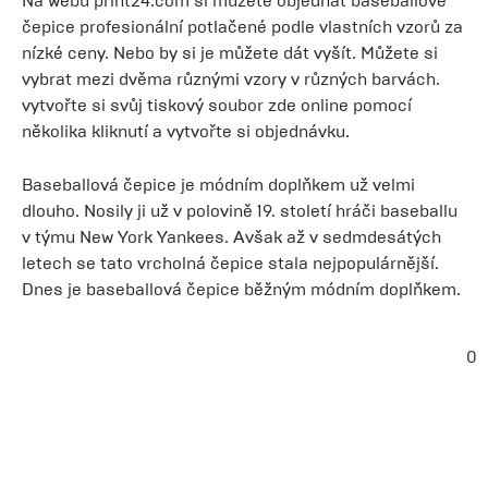
Na webu print24.com si můžete objednat baseballové
čepice profesionální potlačené podle vlastních vzorů za
nízké ceny. Nebo by si je můžete dát vyšít. Můžete si
vybrat mezi dvěma různými vzory v různých barvách.
vytvořte si svůj tiskový soubor zde online pomocí
několika kliknutí a vytvořte si objednávku.
Baseballová čepice je módním doplňkem už velmi
dlouho. Nosily ji už v polovině 19. století hráči baseballu
v týmu New York Yankees. Avšak až v sedmdesátých
letech se tato vrcholná čepice stala nejpopulárnější.
Dnes je baseballová čepice běžným módním doplňkem.
0