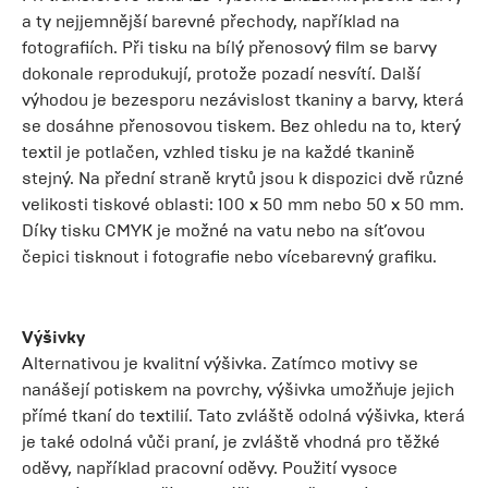
a ty nejjemnější barevné přechody, například na
fotografiích. Při tisku na bílý přenosový film se barvy
dokonale reprodukují, protože pozadí nesvítí. Další
výhodou je bezesporu nezávislost tkaniny a barvy, která
se dosáhne přenosovou tiskem. Bez ohledu na to, který
textil je potlačen, vzhled tisku je na každé tkanině
stejný. Na přední straně krytů jsou k dispozici dvě různé
velikosti tiskové oblasti: 100 x 50 mm nebo 50 x 50 mm.
Díky tisku CMYK je možné na vatu nebo na síťovou
čepici tisknout i fotografie nebo vícebarevný grafiku.
Výšivky
Alternativou je kvalitní výšivka. Zatímco motivy se
nanášejí potiskem na povrchy, výšivka umožňuje jejich
přímé tkaní do textilií. Tato zvláště odolná výšivka, která
je také odolná vůči praní, je zvláště vhodná pro těžké
oděvy, například pracovní oděvy. Použití vysoce