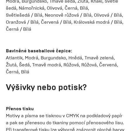
Modrá, Burgundsko, Tmavě šedá, Žlutá, Khaki, Světle
šedá, Námořnická, Olivová, Černá, Bílá,
Světlešedá / Bílá, Neonově růžová / Bílá, Olivová / Bílá,
Oranžová / Bílá, Červená / Bílá, Královská modrá / Bílá,
Černá / Bílá
Bavlněné baseballové čepice:
Atlantik, Modrá, Burgundsko, Hnědá, Tmavě zelená,
Žlutá, Šedá, Tmavě modrá, Růžová, Růžová, Červená,
Černá, Bílá
Výšivky nebo potisk?
Přenos tisku
Motivy a písma se tisknou v CMYK na podkladový papír
a pak se přenesou do tkaniny pomocí přenosového lisu.
Při transferové tisku lze výborně znázornit ploché barvy