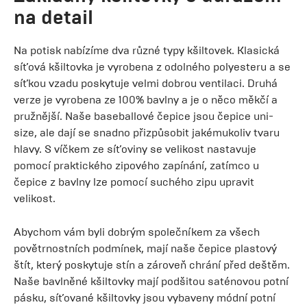
na detail
Na potisk nabízíme dva různé typy kšiltovek. Klasická
síťová kšiltovka je vyrobena z odolného polyesteru a se
síťkou vzadu poskytuje velmi dobrou ventilaci. Druhá
verze je vyrobena ze 100% bavlny a je o něco měkčí a
pružnější. Naše baseballové čepice jsou čepice uni-
size, ale dají se snadno přizpůsobit jakémukoliv tvaru
hlavy. S víčkem ze síťoviny se velikost nastavuje
pomocí praktického zipového zapínání, zatímco u
čepice z bavlny lze pomocí suchého zipu upravit
velikost.
Abychom vám byli dobrým společníkem za všech
povětrnostních podmínek, mají naše čepice plastový
štít, který poskytuje stín a zároveň chrání před deštěm.
Naše bavlněné kšiltovky mají podšitou saténovou potní
pásku, síťované kšiltovky jsou vybaveny módní potní