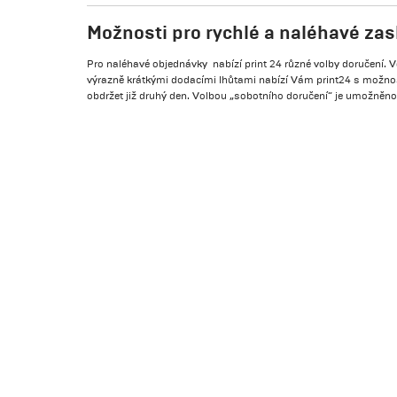
Možnosti pro rychlé a naléhavé zas
Pro naléhavé objednávky nabízí print 24 různé volby doručení. V
výrazně krátkými dodacími lhůtami nabízí Vám print24 s možnos
obdržet již druhý den. Volbou „sobotního doručení“ je umožněno