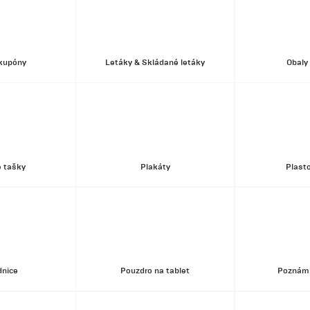
 kupóny
Letáky & Skládané letáky
Obaly 
é tašky
Plakáty
Plasto
dnice
Pouzdro na tablet
Poznámk