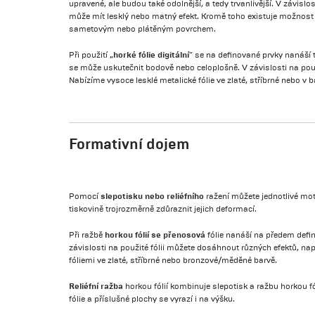
upravené, ale budou také odolnější, a tedy trvanlivější. V závislo
může mít lesklý nebo matný efekt. Kromě toho existuje možnost z
sametovým nebo plátěným povrchem.
horké fólie digitální
Při použití „
“ se na definované prvky nanáší te
se může uskutečnit bodově nebo celoplošně. V závislosti na použi
Nabízíme vysoce lesklé metalické fólie ve zlaté, stříbrné nebo v 
Formativní dojem
slepotisku nebo reliéfního
Pomocí
ražení můžete jednotlivé mo
tiskovině trojrozměrně zdůraznit jejich deformací.
horkou fólií se přenosová
Při ražbě
fólie nanáší na předem defi
závislosti na použité fólii můžete dosáhnout různých efektů, na
fóliemi ve zlaté, stříbrné nebo bronzové/měděné barvě.
Reliéfní ražba
horkou fólií kombinuje slepotisk a ražbu horkou f
fólie a příslušné plochy se vyrazí i na výšku.