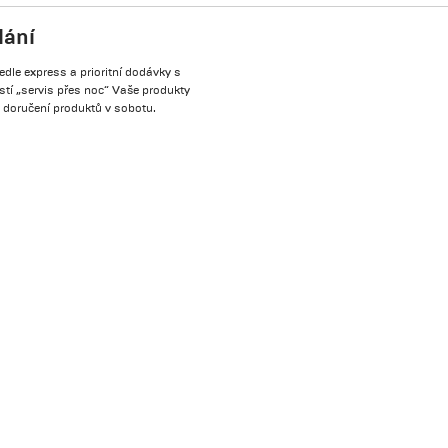
lání
edle express a prioritní dodávky s
tí „servis přes noc“ Vaše produkty
 doručení produktů v sobotu.