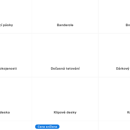
ící pásky
Banderole
Br
okojenosti
Dočasná tetování
Dárkový 
 deska
Klipové desky
K
Cena snížena