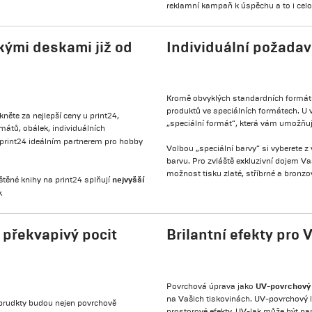
reklamní kampaň k úspěchu a to i cel
ými deskami již od
Individuální požadav
Kromě obvyklých standardních formátů
produktů ve speciálních formátech. U
skněte za nejlepší ceny u print24,
„speciální formát“, která vám umožňuje
mátů, obálek, individuálních
print24 ideálním partnerem pro hobby
Volbou „speciální barvy“ si vyberete z
barvu. Pro zvláště exkluzivní dojem Va
možnost tisku zlaté, stříbrné a bronzo
nejvyšší
těné knihy na print24 splňují
.
 překvapivý pocit
Brilantní efekty pro 
UV-povrchový
Povrchová úprava jako
na Vašich tiskovinách. UV-povrchový la
e prudkty budou nejen povrchově
prostorové efekty. UV-lak může být n