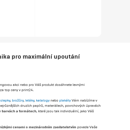
nika pro maximální upoutání
ingovou akci nebo pro Váš produkt dosáhnete levnými
za top ceny v print24.
olepky
,
brožůry
,
letáky
,
katalogy
nebo
plakáty
Vám nabízíme v
ejrůznějších druzích papírů, materiálech, povrchových úpravách
barvách a formátech
v
, které jsou tak individuální, jako Váš
nízkými cenami
mezinárodním zasilatelstvím
a
povede Vaše