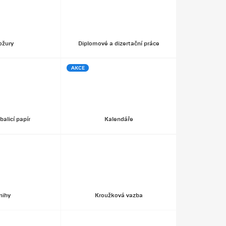
ožury
Diplomové a dizertační práce
AKCE
balicí papír
Kalendáře
nihy
Kroužková vazba