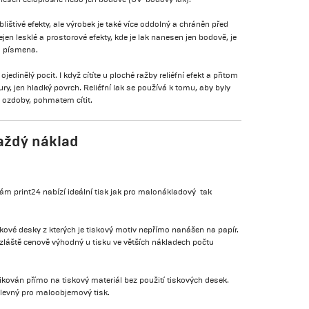
lištivé efekty, ale výrobek je také více oddolný a chráněn před
ejen lesklé a prostorové efekty, kde je lak nanesen jen bodově, je
o písmena.
edinělý pocit. I když cítíte u ploché ražby reliéfní efekt a přitom
ury, jen hladký povrch. Reliéfní lak se používá k tomu, aby byly
o ozdoby, pohmatem cítit.
aždý náklad
m print24 nabízí ideální tisk jak pro malonákladový tak
kové desky z kterých je tiskový motiv nepřímo nanášen na papír.
zláště cenově výhodný u tisku ve větších nákladech počtu
likován přímo na tiskový materiál bez použití tiskových desek.
ě levný pro maloobjemový tisk.