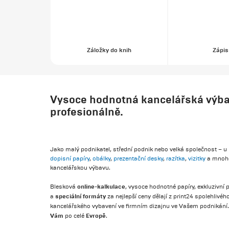
Záložky do knih
Zápis
Vysoce hodnotná kancelářská výbav
profesionálně.
Jako malý podnikatel, střední podnik nebo velká společnost – u 
dopisní papíry
,
obálky
,
prezentační desky
,
razítka
,
vizitky
a mnoho
kancelářskou výbavu.
online-kalkulace
Blesková
, vysoce hodnotné papíry, exkluzivní
speciální formáty
a
za nejlepší ceny dělají z print24 spolehlivéh
kancelářského vybavení ve firmním dizajnu ve Vašem podnikání. 
Vám
Evropě
po celé
.