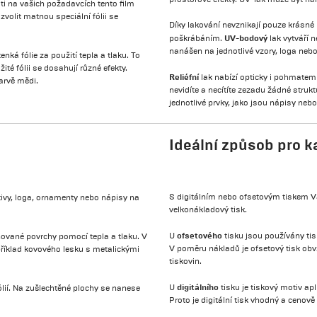
sti na vašich požadavcích tento film
volit matnou speciální fólii se
Díky lakování nevznikají pouze krásné b
UV-bodový
poškrábáním.
lak vytváří n
nanášen na jednotlivé vzory, loga neb
nká fólie za použití tepla a tlaku. To
té fólii se dosahují různé efekty.
Reliéfní
lak nabízí opticky i pohmatem oj
barvě mědi.
nevidíte a necítíte zezadu žádné strukt
jednotlivé prvky, jako jsou nápisy neb
Ideální způsob pro k
S digitálním nebo ofsetovým tiskem Vá
tivy, loga, ornamenty nebo nápisy na
velkonákladový tisk.
ofsetového
U
tisku jsou používány tis
nované povrchy pomocí tepla a tlaku. V
V poměru nákladů je ofsetový tisk obv
příklad kovového lesku s metalickými
tiskovin.
digitálního
U
tisku je tiskový motiv ap
ólií. Na zušlechtěné plochy se nanese
Proto je digitální tisk vhodný a cenov