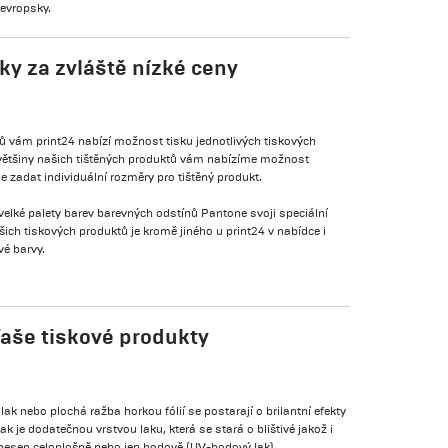
oevropsky.
ky za zvláště nízké ceny
 vám print24 nabízí možnost tisku jednotlivých tiskových
 většiny našich tištěných produktů vám nabízíme možnost
 zadat individuální rozměry pro tištěný produkt.
 velké palety barev barevných odstínů Pantone svoji speciální
šich tiskových produktů je kromě jiného u print24 v nabídce i
vé barvy.
Vaše tiskové produkty
lak nebo plochá ražba horkou fólií se postarají o brilantní efekty
k je dodatečnou vrstvou laku, která se stará o blištivé jakož i
anesen celoplošně nebo jen bodově (UV-bodový lak).