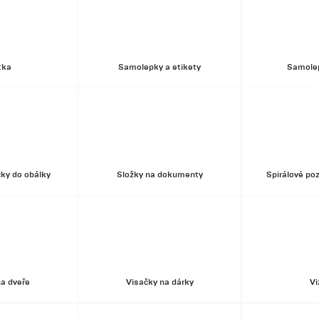
tka
Samolepky a etikety
Samolep
čky do obálky
Složky na dokumenty
Spirálové po
na dveře
Visačky na dárky
Vi