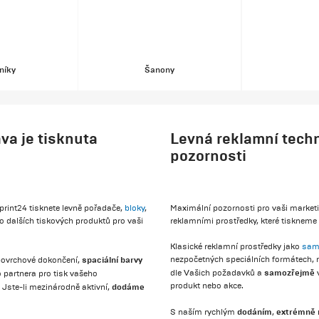
níky
Šanony
a je tisknuta
Levná reklamní tech
pozornosti
print24 tisknete levně pořadače,
bloky
,
Maximální pozornosti pro vaši market
 dalších tiskových produktů pro vaši
reklamními prostředky, které tiskneme 
Klasické reklamní prostředky jako
sam
spaciální
barvy
nezpočetných speciálních formátech, n
 povrchové dokončení,
samozřejmě
dle Vašich požadavků a
o partnera pro tisk vašeho
produkt nebo akce.
dodáme
Jste-li mezinárodně aktivní,
dodáním
extrémně 
S naším rychlým
,