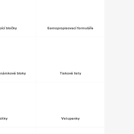
ící bločky
Samopropisovací formuláře
známkové bloky
Tiskové listy
zitky
Vstupenky