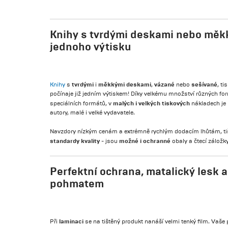
Knihy s tvrdými deskami nebo měkk
jednoho výtisku
tvrdými
měkkými deskami
vázané
sešívané
Knihy
s
i
,
nebo
, ti
počínaje již jedním výtiskem! Díky velkému množství různých for
malých i velkých
tiskových
speciálních formátů, v
nákladech je 
autory, malé i velké vydavatele.
Navzdory nízkým cenám a extrémně rychlým dodacím lhůtám, tiš
standardy kvality
možné i ochranné
- jsou
obaly a čtecí záložky
Perfektní ochrana, matalický lesk a
pohmatem
laminaci
Při
se na tištěný produkt nanáší velmi tenký film. Vaš