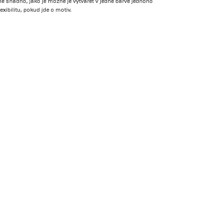
jně snadno, jako je možné je vytvářet v jedné barvě jednoho
xibilitu, pokud jde o motiv.