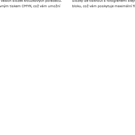
y vašich složek kroužkových pořadačů.
Složky lze tisknout s fotografiemi ste
arevným tiskem CMYK, což vám umožní
bloku, což vám poskytuje maximální fle