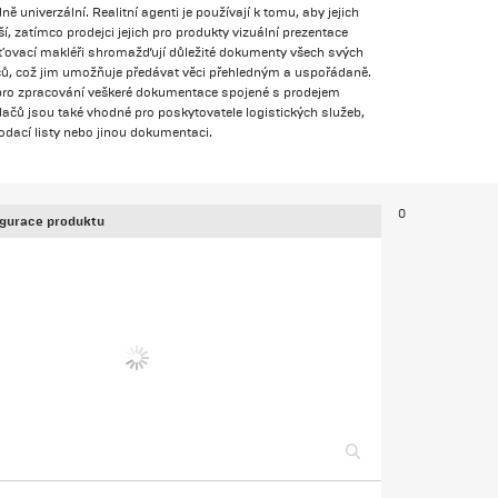
 univerzální. Realitní agenti je používají k tomu, aby jejich
í, zatímco prodejci jejich pro produkty vizuální prezentace
šťovací makléři shromažďují důležité dokumenty všech svých
čů, což jim umožňuje předávat věci přehledným a uspořádaně.
pro zpracování veškeré dokumentace spojené s prodejem
ačů jsou také vhodné pro poskytovatele logistických služeb,
 dodací listy nebo jinou dokumentaci.
0
igurace produktu