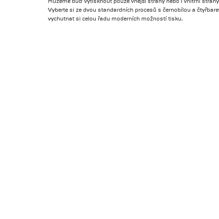
Můžeme buď vytisknout pouze vnější strany nebo i vnitřní stran
Vyberte si ze dvou standardních procesů s černobílou a čtyřb
vychutnat si celou řadu moderních možností tisku.