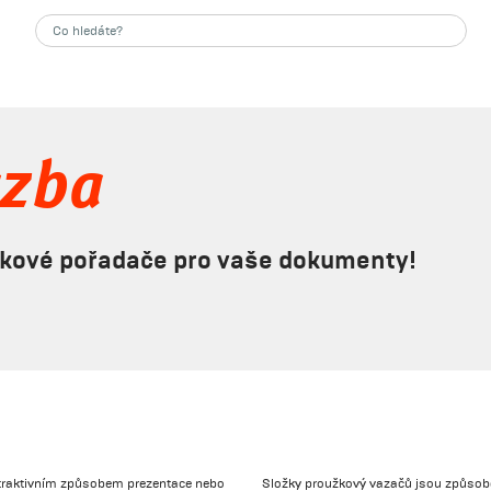
azba
žkové pořadače pro vaše dokumenty!
 atraktivním způsobem prezentace nebo
Složky proužkový vazačů jsou způsobem