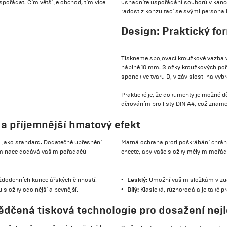
pořádat. Čím větší je obchod, tím více
usnadníte uspořádání souborů v kancelář
radost z konzultací se svými persona
Design: Praktický fo
Tiskneme spojovací kroužkové vazba 
náplně 10 mm. Složky kroužkových p
sponek ve tvaru D, v závislosti na vyb
Praktické je, že dokumenty je možné d
děrováním pro listy DIN A4, což znamen
 a příjemnější hmatový efekt
om jako standard. Dodatečné upřesnění
Matná ochrana proti poškrábání chrání
 laminace dodává vašim pořadačů
chcete, aby vaše složky měly mimořádn
Lesklý:
ždodenních kancelářských činností.
Umožní vašim složkám vizuál
Bílý:
složky odolnější a pevnější.
Klasická, různorodá a je také pr
vědčená tisková technologie pro dosažení nej