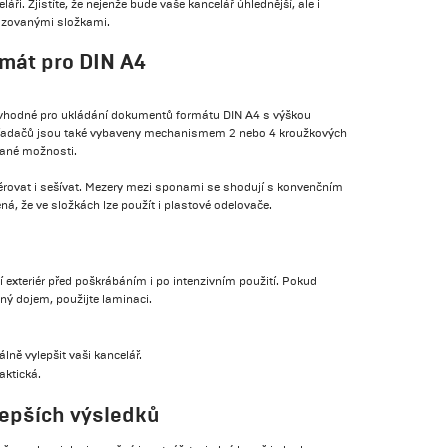
i. Zjistíte, že nejenže bude vaše kancelář úhlednější, ale i
lizovanými složkami.
rmát pro DIN A4
vhodné pro ukládání dokumentů formátu DIN A4 s výškou
ořadačů jsou také vybaveny mechanismem 2 nebo 4 kroužkových
rané možnosti.
ěrovat i sešívat. Mezery mezi sponami se shodují s konvenčním
á, že ve složkách lze použít i plastové odelovače.
 exteriér před poškrábáním i po intenzivním použití. Pokud
ý dojem, použijte laminaci.
ně vylepšit vaši kancelář.
aktická.
lepších výsledků