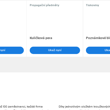
Propagační předměty
Tiskoviny
Kuličková pera
Poznámkové bl
nyní
Ukaž nyní
Uka
ež 100 zaměstnanci, každá firma
Díky jednotlivým složkám kroužkových