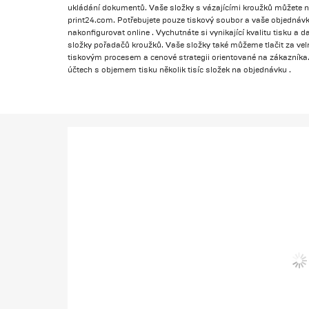
ukládání dokumentů. Vaše složky s vázajícími kroužků můžete n
print24.com. Potřebujete pouze tiskový soubor a vaše objedná
nakonfigurovat online . Vychutnáte si vynikající kvalitu tisku a 
složky pořadačů kroužků. Vaše složky také můžeme tlačit za ve
tiskovým procesem a cenové strategii orientované na zákazníka
účtech s objemem tisku několik tisíc složek na objednávku .