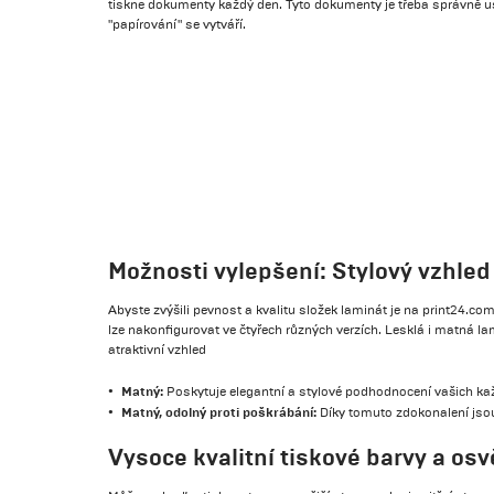
tiskne dokumenty každý den. Tyto dokumenty je třeba správně us
"papírování" se vytváří.
Možnosti vylepšení: Stylový vzhled
Abyste zvýšili pevnost a kvalitu složek laminát je na print24.c
lze nakonfigurovat ve čtyřech různých verzích. Lesklá i matná
atraktivní vzhled
Matný:
Poskytuje elegantní a stylové podhodnocení vašich ka
Matný, odolný proti poškrábání:
Díky tomuto zdokonalení jsou 
Vysoce kvalitní tiskové barvy a os