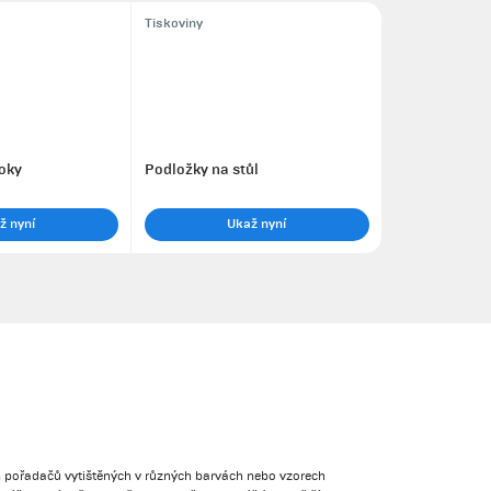
Tiskoviny
oky
Podložky na stůl
ž nyní
Ukaž nyní
 pořadačů vytištěných v různých barvách nebo vzorech