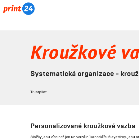
Kroužkové v
Systematická organizace - krou
Trustpilot
Personalizované kroužkové vazba
Složky jsou více než jen univerzální kancelářské systémy, jsou