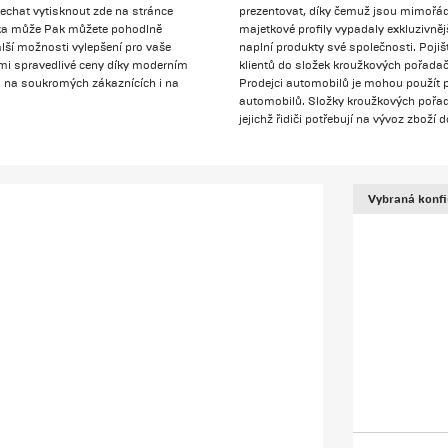
echat vytisknout zde na stránce
prezentovat, díky čemuž jsou mimořádně
vka může Pak můžete pohodlně
majetkové profily vypadaly exkluzivnějš
další možnosti vylepšení pro vaše
naplní produkty své společnosti. Poji
lmi spravedlivé ceny díky moderním
klientů do složek kroužkových pořada
. na soukromých zákaznících i na
Prodejci automobilů je mohou použít 
automobilů. Složky kroužkových pořad
jejichž řidiči potřebují na vývoz zboží
Vybraná konf