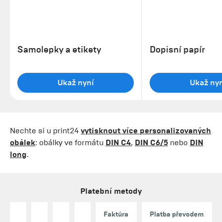
Samolepky a etikety
Dopisní papír
Ukaž nyní
Ukaž nyn
Nechte si u print24
vytisknout více personalizovaných
obálek
: obálky ve formátu
DIN C4
,
DIN C6/5
nebo
DIN
long
.
Platební metody
Faktúra
Platba převodem