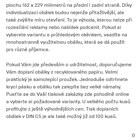
plochu 162 x 229 milimetrů na přední i zadní straně. Díky
individualizaci obálek budou nejenže přitažlivější, ale
také zvýšíte míru otevření. To je výhoda, kterou nelze při
rozesílání reklamy nebo nabídek podcenit. Pokud si
vyberete variantu s průhledovým okénkem, vsadíte na
mnohostranně využitelnou obálku, která se dá použít
pro různé příjemce.
Pokud Vám jde především o udržitelnost, doporučujeme
Vám dopisní obálky z recyklovaného papíru. Velmi
praktický je samolepící proužek. Jednoduše odtrhnete
krycí pásku a obálku tak zalepíte bez velké námahy.
Pusťte se do Vaší tiskové zakázky zde pohodlně online
a vyberte si požadované varianty. U velkého počtu kusů
profitujte z ještě výhodnějších cen. Tisk dopisních
obálek v DIN C5 je ale také možný již od 100 kusů.
0