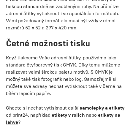
tisknou standardně se zaoblenými rohy. Na přání lze
adresní štítky vytisknout i ve speciálních formátech.
Vámi požadovaný formát ale musí být vždy v rámci
rozměrů 52 x 52 a 297 x 420 mm.
Četné možnosti tisku
Když tiskneme Vaše adresní štítky, používáme jako
standard čtyřbarevný tisk CMYK. Díky tomu můžeme
realizovat velmi širokou paletu motivů. S CMYK je
možný také tisk fotografik nebo log. Samozřejmě si
můžete své adresy nechat vytisknout také v černé na
bílém lepicím papíře.
Chcete si nechat vytisknout další
samolepky a etikety
od print24, například
etikety v rolích
nebo
etikety na
lahve
?