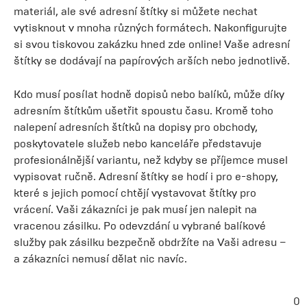
materiál, ale své adresní štítky si můžete nechat
vytisknout v mnoha různých formátech. Nakonfigurujte
si svou tiskovou zakázku hned zde online! Vaše adresní
štítky se dodávají na papírových arších nebo jednotlivě.
Kdo musí posílat hodně dopisů nebo balíků, může díky
adresním štítkům ušetřit spoustu času. Kromě toho
nalepení adresních štítků na dopisy pro obchody,
poskytovatele služeb nebo kanceláře představuje
profesionálnější variantu, než kdyby se příjemce musel
vypisovat ručně. Adresní štítky se hodí i pro e-shopy,
které s jejich pomocí chtějí vystavovat štítky pro
vrácení. Vaši zákazníci je pak musí jen nalepit na
vracenou zásilku. Po odevzdání u vybrané balíkové
služby pak zásilku bezpečně obdržíte na Vaši adresu –
a zákazníci nemusí dělat nic navíc.
0