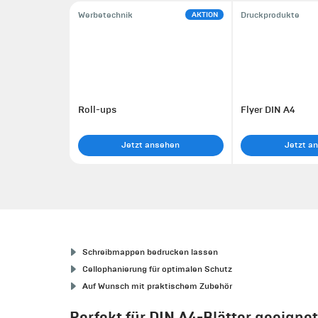
AKTION
Werbetechnik
Druckprodukte
Roll-ups
Flyer DIN A4
Jetzt ansehen
Jetzt a
Schreibmappen bedrucken lassen
Cellophanierung für optimalen Schutz
Auf Wunsch mit praktischem Zubehör
Perfekt für DIN A4-Blätter geeigne