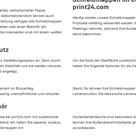
print24.com
arker, cellophanierter Pappe
t. Selbstverständlich können auch
Häufig werden unsere Schreibmappen 
sstattung verfügen alle Schreibmappen
Produkte vielfältig verwendet werden. 
ber oder einen Bleistift. Wir
Meetings nehmen, während Ihre Kunden 
ie Innenseiten sind mit einem weißen
Hand bekommen.
utz
 als Veredelungsoption an. Denn durch
Um die Optik der Oberfläche zusätzli
hr Stabilität und sie werden robuster.
haben Sie folgende Optionen für die C
d angelegt.
tement im Büroalltag.
Glanz: So können Ihre Schreibmappen 
wenig unempfindlicher und robuster.
Leinenstruktur: Die klassische Leinens
hör
se bei print24.com mit zusätzlicher
Visitenkartentasche sind besonders d
ebend. Wir liefern Sie separat, sodass
können Ihre Außendienstmitarbeiter gl
reibmappen mit
zurücklassen.