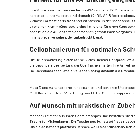
Ihre Schreibmappen werden bei print24.com aus 1,9 Millimeter st
hergestellt. Ihre Mappen sind danach für DIN A4 Blätter geeigne
kleinere Formate darin transportiert werden. In der Standardau
über einen Klemmbügel sowie eine Halterung für einen Kugelschrei
bedrucken die Außenseiten der Mappen gemäß Ihren Vorgaben. D
Innenspiegel versehen, der unbedruckt bleibt.
Cellophanierung für optimalen Sch
Die Cellophanierung bieten wir bei vielen unserer Printprodukte
die besondere Bearbeitung der Oberfläche erhalten Ihre Artikel me
Bei Schreibmappen ist die Cellophanierung deshalb als Standar
Matt: Diese Variante sorgt für elegantes und schickes Understa
Matt Kratzfest: Diese Veredelung macht Ihre Schreibmappen ein 
Auf Wunsch mit praktischem Zube
Machen Sie mehr aus Ihren Schreibmappen und bestellen Sie die
Tasche für Visitenkarten. Die Tasche aus Kunststoff ist selbstkl
Sie sie selbst dort platzieren können, wo Sie es wünschen. Sch