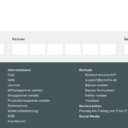
Partner
R
Informationen
Kontakt
FAQ
Rückruf erwünscht?
Hilfe
support@print24.de
Journal
Besser werden
Affiliatepartner werden
Besser formulieren
Shoppartner werden
Fehler melden
Produktionspartner werden
Trustbox
Datenschutz
Servicezeiten
Widerrufsbelehrung
Montag bis Freitag von 9 bis 17
AGB
Social Media
Impressum