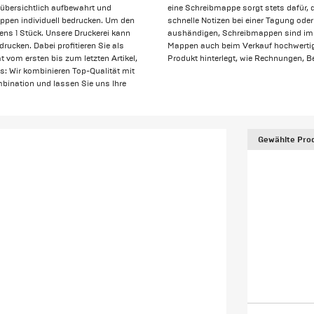
übersichtlich aufbewahrt und
eine Schreibmappe sorgt stets dafür, 
appen individuell bedrucken. Um den
schnelle Notizen bei einer Tagung oder
tens 1 Stück. Unsere Druckerei kann
aushändigen, Schreibmappen sind imm
ucken. Dabei profitieren Sie als
Mappen auch beim Verkauf hochwertig
 vom ersten bis zum letzten Artikel,
Produkt hinterlegt, wie Rechnungen, B
us: Wir kombinieren Top-Qualität mit
ombination und lassen Sie uns Ihre
Gewählte Prod