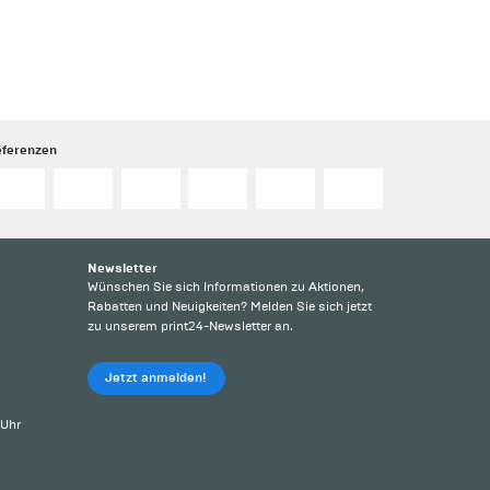
eferenzen
Newsletter
Wünschen Sie sich Informationen zu Aktionen,
Rabatten und Neuigkeiten? Melden Sie sich jetzt
zu unserem print24-Newsletter an.
Jetzt anmelden!
 Uhr