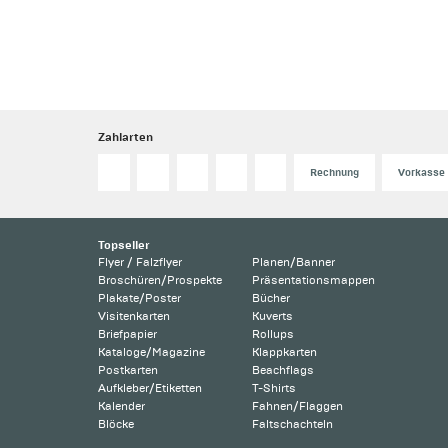
Zahlarten
Rechnung
Vorkasse
Topseller
Flyer / Falzflyer
Planen/Banner
Broschüren/Prospekte
Präsentationsmappen
Plakate/Poster
Bücher
Visitenkarten
Kuverts
Briefpapier
Rollups
Kataloge/Magazine
Klappkarten
Postkarten
Beachflags
Aufkleber/Etiketten
T-Shirts
Kalender
Fahnen/Flaggen
Blöcke
Faltschachteln