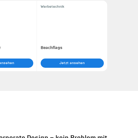
Werbetechnik
r
Beachflags
 ansehen
Jetzt ansehen
rporate Design – kein Problem mit