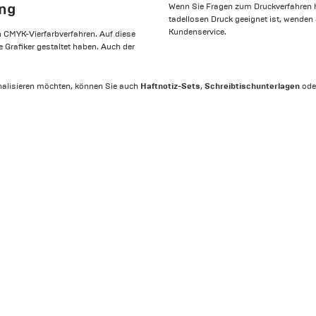
ung
Wenn Sie Fragen zum Druckverfahren ha
tadellosen Druck geeignet ist, wenden
Kundenservice.
 CMYK-Vierfarbverfahren. Auf diese
e Grafiker gestaltet haben. Auch der
Haftnotiz-Sets
Schreibtischunterlagen
nalisieren möchten, können Sie auch
,
ode