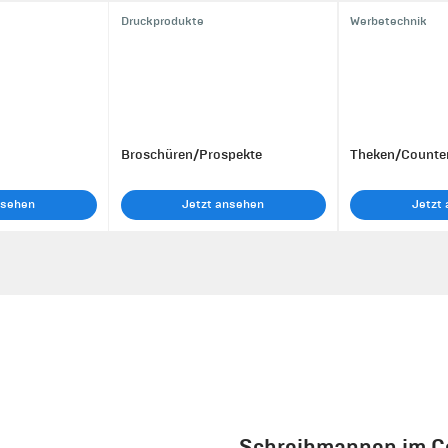
Druckprodukte
Werbetechnik
Broschüren/Prospekte
Theken/Counte
nsehen
Jetzt ansehen
Jetzt
t
Schreibmappen im Co