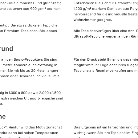
hen Sie ein robustes und gleichzeitig
Entscheiden Sie sich für Ultrasoft-Tep
piche bestehen aus 900 g/m² starkem
1.200 g/m² starkem Gemisch aus Polye
hervorragend für die individuelle Ges
Wohnzimmer geeignet.
tigt. Die etwas dickeren Teppiche
 an Premium-Teppichen: Sie lassen
Alle Teppiche verfügen über eine Anti
Ultrasoft-Teppiche werden an den Ränd
 rund
 an den Basic-Produkten: Sie sind
Für den Druck steht Ihnen die gesamte
llimeter, sondern auch extralang in
Möglichkeit, Ihr Logo oder Ihren Slogan
önnen Sie mit bis zu 20 Meter langen
Teppiche als Reseller verkaufen und m
men oder Behörden individuell mit
ig in 1.000 x 800 sowie 2.000 x 1.500
e extraweichen Ultrasoft-Teppiche sind
r.
he
ck“. Hierfür wird das Motiv zunächst
Das Ergebnis ist ein farbechter und in
er wird dann bei hohen Temperaturen
wichtig, wenn Sie Ihre Teppiche im Ei