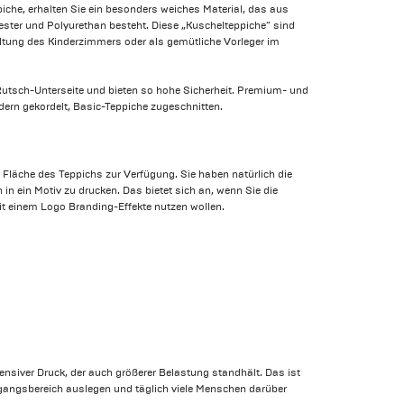
piche, erhalten Sie ein besonders weiches Material, das aus
ster und Polyurethan besteht. Diese „Kuschelteppiche“ sind
taltung des Kinderzimmers oder als gemütliche Vorleger im
-Rutsch-Unterseite und bieten so hohe Sicherheit. Premium- und
ern gekordelt, Basic-Teppiche zugeschnitten.
 Fläche des Teppichs zur Verfügung. Sie haben natürlich die
 in ein Motiv zu drucken. Das bietet sich an, wenn Sie die
it einem Logo Branding-Effekte nutzen wollen.
tensiver Druck, der auch größerer Belastung standhält. Das ist
ngangsbereich auslegen und täglich viele Menschen darüber