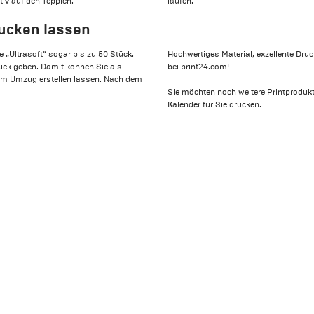
tiv auf den Teppich.
laufen.
rucken lassen
te „Ultrasoft“ sogar bis zu 50 Stück.
Hochwertiges Material, exzellente Dru
ruck geben. Damit können Sie als
bei print24.com!
zum Umzug erstellen lassen. Nach dem
Sie möchten noch weitere Printprodukt
Kalender für Sie drucken.