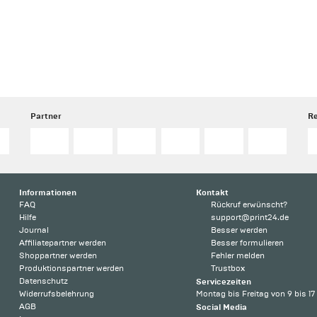
Partner
R
Informationen
Kontakt
FAQ
Rückruf erwünscht?
Hilfe
support@print24.de
Journal
Besser werden
Affiliatepartner werden
Besser formulieren
Shoppartner werden
Fehler melden
Produktionspartner werden
Trustbox
Datenschutz
Servicezeiten
Widerrufsbelehrung
Montag bis Freitag von 9 bis 17
AGB
Social Media