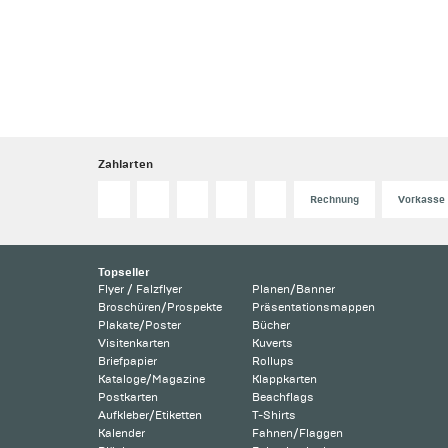
Zahlarten
Rechnung
Vorkasse
Topseller
Flyer / Falzflyer
Planen/Banner
Broschüren/Prospekte
Präsentationsmappen
Plakate/Poster
Bücher
Visitenkarten
Kuverts
Briefpapier
Rollups
Kataloge/Magazine
Klappkarten
Postkarten
Beachflags
Aufkleber/Etiketten
T-Shirts
Kalender
Fahnen/Flaggen