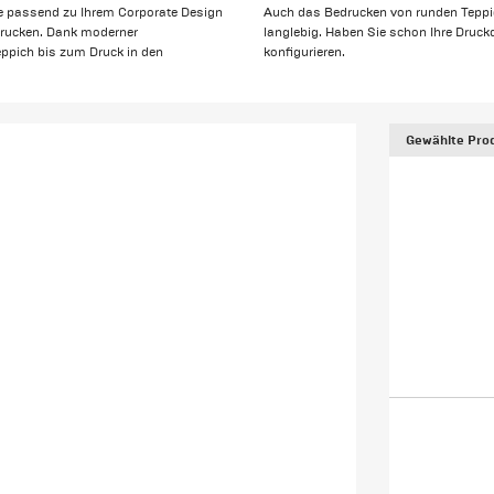
e passend zu Ihrem Corporate Design
Auch das Bedrucken von runden Teppich
drucken. Dank moderner
langlebig. Haben Sie schon Ihre Druckd
teppich bis zum Druck in den
konfigurieren.
Gewählte Prod