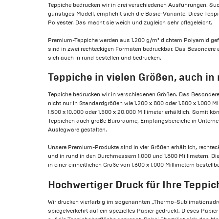
Teppiche bedrucken wir in drei verschiedenen Ausführungen. Suc
günstiges Modell, empfiehlt sich die Basic-Variante. Diese Tep
Polyester. Das macht sie weich und zugleich sehr pflegeleicht.
Premium-Teppiche werden aus 1.200 g/m² dichtem Polyamid gefer
sind in zwei rechteckigen Formaten bedruckbar. Das Besondere
sich auch in rund bestellen und bedrucken.
Teppiche in vielen Größen, auch in
Teppiche bedrucken wir in verschiedenen Größen. Das Besondere
nicht nur in Standardgrößen wie 1.200 x 800 oder 1.500 x 1.000 Mi
1.500 x 10.000 oder 1.500 x 20.000 Millimeter erhältlich. Somit k
Teppichen auch große Büroräume, Empfangsbereiche in Unterneh
Auslegware gestalten.
Unsere Premium-Produkte sind in vier Größen erhältlich, rechteck
und in rund in den Durchmessern 1.000 und 1.800 Millimetern. Di
in einer einheitlichen Größe von 1.600 x 1.000 Millimetern bestellba
Hochwertiger Druck für Ihre Teppic
Wir drucken vierfarbig im sogenannten „Thermo-Sublimationsdru
spiegelverkehrt auf ein spezielles Papier gedruckt. Dieses Papi