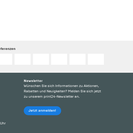
eferenzen
Newsletter
Wünschen Sie sich Informationen zu Aktionen,
Rabatten und Neuigkeiten? Melden Sie sich jetzt
zu unserem print24-Newsletter an.
Jetzt anmelden!
 Uhr