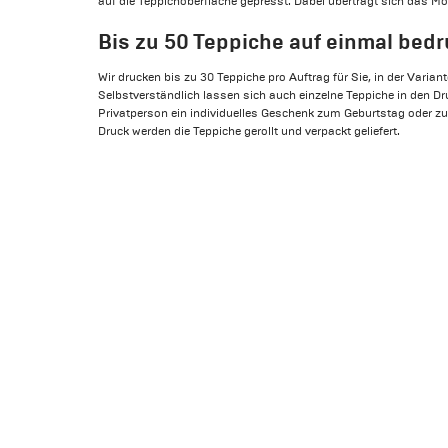
auf die Teppichoberfläche gepresst. Dabei überträgt sich das Mo
Bis zu 50 Teppiche auf einmal bed
Wir drucken bis zu 30 Teppiche pro Auftrag für Sie, in der Varian
Selbstverständlich lassen sich auch einzelne Teppiche in den D
Privatperson ein individuelles Geschenk zum Geburtstag oder 
Druck werden die Teppiche gerollt und verpackt geliefert.