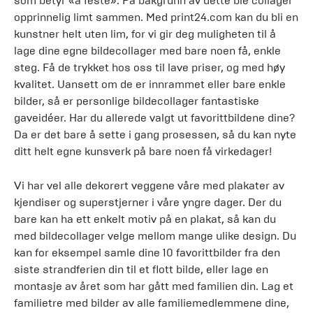
som betyr «å feste». På bakgrunn av dette ble collager
opprinnelig limt sammen. Med print24.com kan du bli en
kunstner helt uten lim, for vi gir deg muligheten til å
lage dine egne bildecollager med bare noen få, enkle
steg. Få de trykket hos oss til lave priser, og med høy
kvalitet. Uansett om de er innrammet eller bare enkle
bilder, så er personlige bildecollager fantastiske
gaveidéer. Har du allerede valgt ut favorittbildene dine?
Da er det bare å sette i gang prosessen, så du kan nyte
ditt helt egne kunsverk på bare noen få virkedager!
Vi har vel alle dekorert veggene våre med plakater av
kjendiser og superstjerner i våre yngre dager. Der du
bare kan ha ett enkelt motiv på en plakat, så kan du
med bildecollager velge mellom mange ulike design. Du
kan for eksempel samle dine 10 favorittbilder fra den
siste strandferien din til et flott bilde, eller lage en
montasje av året som har gått med familien din. Lag et
familietre med bilder av alle familiemedlemmene dine,