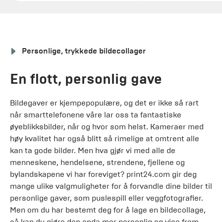
Personlige, trykkede bildecollager
En flott, personlig gave
Bildegaver er kjempepopulære, og det er ikke så rart
når smarttelefonene våre lar oss ta fantastiske
øyeblikksbilder, når og hvor som helst. Kameraer med
høy kvalitet har også blitt så rimelige at omtrent alle
kan ta gode bilder. Men hva gjør vi med alle de
menneskene, hendelsene, strendene, fjellene og
bylandskapene vi har foreviget? print24.com gir deg
mange ulike valgmuligheter for å forvandle dine bilder til
personlige gaver, som puslespill eller veggfotografier.
Men om du har bestemt deg for å lage en bildecollage,
så kan du gjøre den enda mer personlig og vise frem