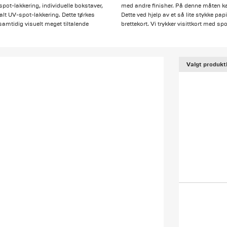
spot-lakkering, individuelle bokstaver,
med andre finisher. På denne måten kan
alt UV-spot-lakkering. Dette tørkes
Dette ved hjelp av et så lite stykke pap
samtidig visuelt meget tiltalende
brettekort. Vi trykker visittkort med spo
Valgt produkt