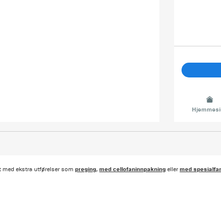
Hjemmesi
preging
med cellofaninnpakning
med spesialfa
rt med ekstra utførelser som
,
eller