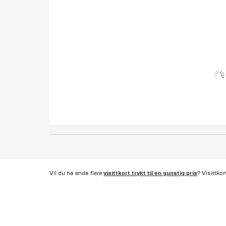
visittkort trykt til en gunstig pris
Vil du ha enda flere
? Visittko