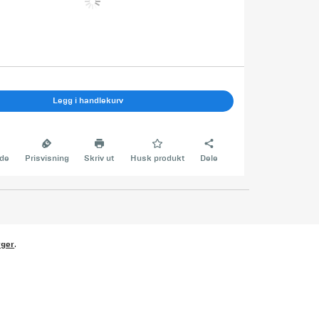
Legg i handlekurv
de
Prisvisning
Skriv ut
Husk produkt
Dele
rger
.