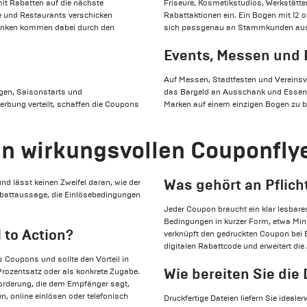
mit Rabatten auf die nächste
Friseure, Kosmetikstudios, Werkstätt
he und Restaurants verschicken
Rabattaktionen ein. Ein Bogen mit 12 
ränken kommen dabei durch den
sich passgenau an Stammkunden au
Events, Messen und 
Auf Messen, Stadtfesten und Vereins
gen, Saisonstarts und
das Bargeld an Ausschank und Essenss
rbung verteilt, schaffen die Coupons
Marken auf einem einzigen Bogen zu b
en wirkungsvollen Couponfly
Was gehört an Pflic
nd lässt keinen Zweifel daran, wie der
Rabattaussage, die Einlösebedingungen
Jeder Coupon braucht ein klar lesbares
Bedingungen in kurzer Form, etwa Min
 to Action?
verknüpft den gedruckten Coupon bei B
digitalen Rabattcode und erweitert di
 Coupons und sollte den Vorteil in
Wie bereiten Sie die
s Prozentsatz oder als konkrete Zugabe.
orderung, die dem Empfänger sagt,
n, online einlösen oder telefonisch
Druckfertige Dateien liefern Sie idea