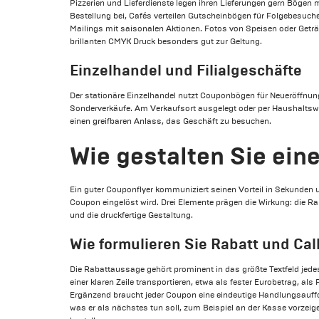
Pizzerien und Lieferdienste legen ihren Lieferungen gern Bögen 
Bestellung bei, Cafés verteilen Gutscheinbögen für Folgebesuc
Mailings mit saisonalen Aktionen. Fotos von Speisen oder Get
brillanten CMYK Druck besonders gut zur Geltung.
Einzelhandel und Filialgeschäfte
Der stationäre Einzelhandel nutzt Couponbögen für Neueröffnun
Sonderverkäufe. Am Verkaufsort ausgelegt oder per Haushaltswe
einen greifbaren Anlass, das Geschäft zu besuchen.
Wie gestalten Sie ein
Ein guter Couponflyer kommuniziert seinen Vorteil in Sekunden u
Coupon eingelöst wird. Drei Elemente prägen die Wirkung: die 
und die druckfertige Gestaltung.
Wie formulieren Sie Rabatt und Call
Die Rabattaussage gehört prominent in das größte Textfeld jedes
einer klaren Zeile transportieren, etwa als fester Eurobetrag, al
Ergänzend braucht jeder Coupon eine eindeutige Handlungsauff
was er als nächstes tun soll, zum Beispiel an der Kasse vorzeige