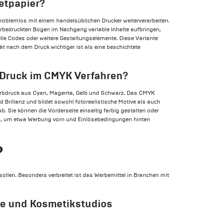
etpapier?
problemlos mit einem handelsüblichen Drucker weiterverarbeiten.
orbedruckten Bogen im Nachgang variable Inhalte aufbringen,
duelle Codes oder weitere Gestaltungselemente. Diese Variante
ität nach dem Druck wichtiger ist als eine beschichtete
r Druck im CMYK Verfahren?
arbdruck aus Cyan, Magenta, Gelb und Schwarz. Das CMYK
nd Brillanz und bildet sowohl fotorealistische Motive als auch
. Sie können die Vorderseite einseitig farbig gestalten oder
en, um etwa Werbung vorn und Einlösebedingungen hinten
?
ollen. Besonders verbreitet ist das Werbemittel in Branchen mit
ure und Kosmetikstudios