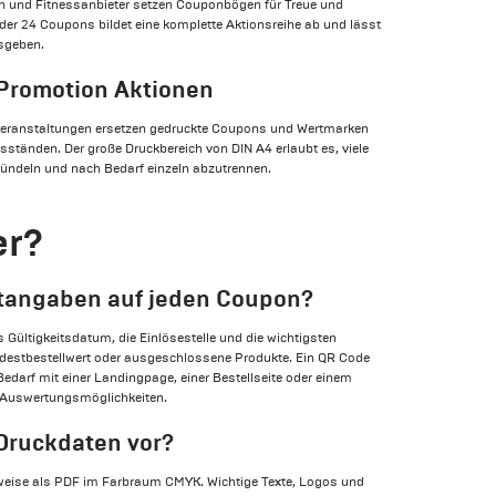
en und Fitnessanbieter setzen Couponbögen für Treue und
oder 24 Coupons bildet eine komplette Aktionsreihe ab und lässt
sgeben.
Promotion Aktionen
veranstaltungen ersetzen gedruckte Coupons und Wertmarken
tänden. Der große Druckbereich von DIN A4 erlaubt es, viele
ündeln und nach Bedarf einzeln abzutrennen.
er?
htangaben auf jeden Coupon?
 Gültigkeitsdatum, die Einlösestelle und die wichtigsten
destbestellwert oder ausgeschlossene Produkte. Ein QR Code
edarf mit einer Landingpage, einer Bestellseite oder einem
e Auswertungsmöglichkeiten.
 Druckdaten vor?
lerweise als PDF im Farbraum CMYK. Wichtige Texte, Logos und