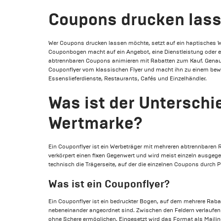
Coupons drucken lasse
Wer Coupons drucken lassen möchte, setzt auf ein haptisches We
Couponbogen macht auf ein Angebot, eine Dienstleistung oder 
abtrennbaren Coupons animieren mit Rabatten zum Kauf. Genau
Couponflyer vom klassischen Flyer und macht ihn zu einem bewä
Essenslieferdienste, Restaurants, Cafés und Einzelhändler.
Was ist der Untersch
Wertmarke?
Ein Couponflyer ist ein Werbeträger mit mehreren abtrennbaren
verkörpert einen fixen Gegenwert und wird meist einzeln ausge
technisch die Trägerseite, auf der die einzelnen Coupons durch P
Was ist ein Couponflyer?
Ein Couponflyer ist ein bedruckter Bogen, auf dem mehrere Raba
nebeneinander angeordnet sind. Zwischen den Feldern verlaufen 
ohne Schere ermöglichen. Eingesetzt wird das Format als Mailing