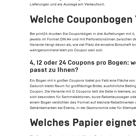
Lieferungen und als Auslage am Verkaufsort.
Welche Couponbogen V
Bei print24 drucken Sie Couponbögen in drei Aufteilungen mit 4
jeweils im Format DIN A4 und mit Perforationslinien zwischen d
Variante hängt davon ab, wie viel Platz die einzelne Botschaft b
wahrgenommene Wert pro Coupon sein soll.
4, 12 oder 24 Coupons pro Bogen: w
passt zu Ihnen?
Ein Bogen mit 4 großen Coupons bietet pro Feld eine Fläche von r
Dadurch bleibt Raum für großflächige Bilder, ausführliche Bedi
Coupon. Die Variante mit 12 Coupons teilt die Seite in kleinere, 
sich besonders für Sammelaktionen, kurze Rabattaussagen od
einem Bogen verdichten das Format auf kleinste Rabattmarken 
Getränkemarken bei Events, in der Gastronomie oder für Stempe
Welches Papier eignet