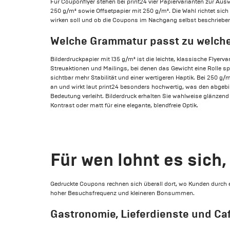
Für Couponflyer stehen bei print24 vier Papiervarianten zur Auswa
250 g/m² sowie Offsetpapier mit 250 g/m². Die Wahl richtet sic
wirken soll und ob die Coupons im Nachgang selbst beschrieben
Welche Grammatur passt zu welch
Bilderdruckpapier mit 135 g/m² ist die leichte, klassische Flyerva
Streuaktionen und Mailings, bei denen das Gewicht eine Rolle spi
sichtbar mehr Stabilität und einer wertigeren Haptik. Bei 250 g/m
an und wirkt laut print24 besonders hochwertig, was den abgeb
Bedeutung verleiht. Bilderdruck erhalten Sie wahlweise glänzend
Kontrast oder matt für eine elegante, blendfreie Optik.
Für wen lohnt es sich
Gedruckte Coupons rechnen sich überall dort, wo Kunden durch ei
hoher Besuchsfrequenz und kleineren Bonsummen.
Gastronomie, Lieferdienste und Ca