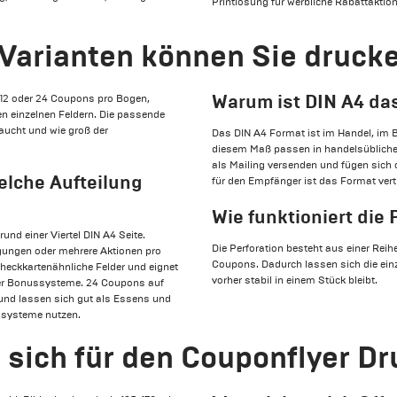
Printlösung für werbliche Rabattaktio
arianten können Sie druck
Warum ist DIN A4 da
, 12 oder 24 Coupons pro Bogen,
en einzelnen Feldern. Die passende
raucht und wie groß der
Das DIN A4 Format ist im Handel, im B
diesem Maß passen in handelsübliche
als Mailing versenden und fügen sich
elche Aufteilung
für den Empfänger ist das Format vertr
Wie funktioniert di
und einer Viertel DIN A4 Seite.
Die Perforation besteht aus einer Reih
ngungen oder mehrere Aktionen pro
Coupons. Dadurch lassen sich die ein
scheckkartenähnliche Felder und eignet
vorher stabil in einem Stück bleibt.
er Bonussysteme. 24 Coupons auf
und lassen sich gut als Essens und
lsysteme nutzen.
 sich für den Couponflyer D