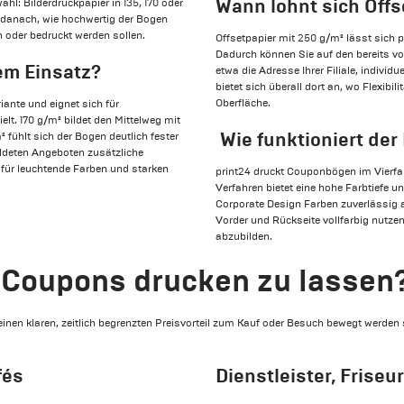
Wann lohnt sich Offs
hl: Bilderdruckpapier in 135, 170 oder
h danach, wie hochwertig der Bogen
 oder bedruckt werden sollen.
Offsetpapier mit 250 g/m² lässt sich 
Dadurch können Sie auf den bereits v
em Einsatz?
etwa die Adresse Ihrer Filiale, indivi
bietet sich überall dort an, wo Flexibil
Oberfläche.
riante und eignet sich für
elt. 170 g/m² bildet den Mittelweg mit
Wie funktioniert de
² fühlt sich der Bogen deutlich fester
ildeten Angeboten zusätzliche
 für leuchtende Farben und starken
print24 druckt Couponbögen im Vierf
Verfahren bietet eine hohe Farbtiefe u
Corporate Design Farben zuverlässig ab
Vorder und Rückseite vollfarbig nutz
abzubilden.
, Coupons drucken zu lassen
nen klaren, zeitlich begrenzten Preisvorteil zum Kauf oder Besuch bewegt werden s
fés
Dienstleister, Frise