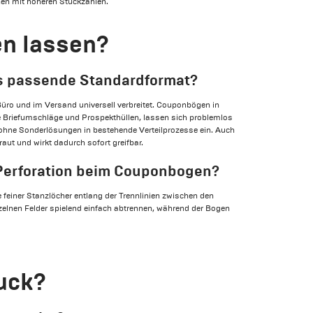
nen mit höheren Stückzahlen.
en lassen?
s passende Standardformat?
üro und im Versand universell verbreitet. Couponbögen in
 Briefumschläge und Prospekthüllen, lassen sich problemlos
 ohne Sonderlösungen in bestehende Verteilprozesse ein. Auch
aut und wirkt dadurch sofort greifbar.
e Perforation beim Couponbogen?
e feiner Stanzlöcher entlang der Trennlinien zwischen den
zelnen Felder spielend einfach abtrennen, während der Bogen
ruck?