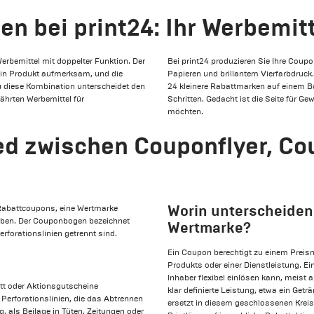
n bei print24: Ihr Werbemit
rbemittel mit doppelter Funktion. Der
Bei print24 produzieren Sie Ihre Coup
ein Produkt aufmerksam, und die
Papieren und brillantem Vierfarbdruc
 diese Kombination unterscheidet den
24 kleinere Rabattmarken auf einem Bo
hrten Werbemittel für
Schritten. Gedacht ist die Seite für 
möchten.
ied zwischen Couponflyer, C
Worin unterscheiden
 Rabattcoupons, eine Wertmarke
geben. Der Couponbogen bezeichnet
Wertmarke?
erforationslinien getrennt sind.
Ein Coupon berechtigt zu einem Preis
Produkts oder einer Dienstleistung. Ei
Inhaber flexibel einlösen kann, meist 
tt oder Aktionsgutscheine
klar definierte Leistung, etwa ein Getr
Perforationslinien, die das Abtrennen
ersetzt in diesem geschlossenen Kreis
, als Beilage in Tüten, Zeitungen oder