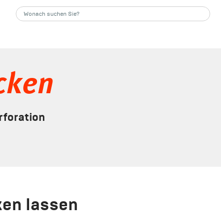
cken
rforation
en lassen