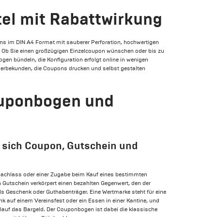
tel mit Rabattwirkung
ons im DIN A4 Format mit sauberer Perforation, hochwertigen
k. Ob Sie einen großzügigen Einzelcoupon wünschen oder bis zu
gen bündeln, die Konfiguration erfolgt online in wenigen
Gewerbekunden, die Coupons drucken und selbst gestalten
ouponbogen und
 sich Coupon, Gutschein und
nachlass oder einer Zugabe beim Kauf eines bestimmten
n Gutschein verkörpert einen bezahlten Gegenwert, den der
als Geschenk oder Guthabenträger. Eine Wertmarke steht für eine
änk auf einem Vereinsfest oder ein Essen in einer Kantine, und
lauf das Bargeld. Der Couponbogen ist dabei die klassische