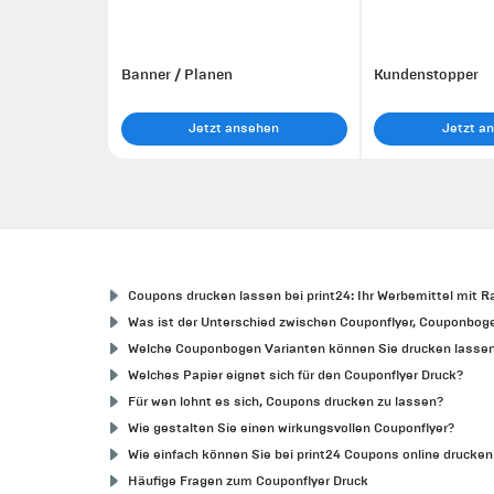
Banner / Planen
Kundenstopper
Jetzt ansehen
Jetzt a
Coupons drucken lassen bei print24: Ihr Werbemittel mit 
Was ist der Unterschied zwischen Couponflyer, Couponbo
Welche Couponbogen Varianten können Sie drucken lasse
Welches Papier eignet sich für den Couponflyer Druck?
Für wen lohnt es sich, Coupons drucken zu lassen?
Wie gestalten Sie einen wirkungsvollen Couponflyer?
Wie einfach können Sie bei print24 Coupons online drucken
Häufige Fragen zum Couponflyer Druck