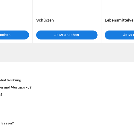
Schürzen
Lebensmittelv
nsehen
Jetzt ansehen
Jetzt
Rabattwirkung
gen und Wertmarke?
n?
 lassen?