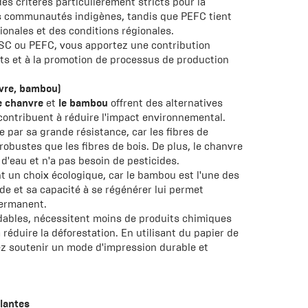
s critères particulièrement stricts pour la
s communautés indigènes, tandis que PEFC tient
nales et des conditions régionales.
 FSC ou PEFC, vous apportez une contribution
êts et à la promotion de processus de production
nvre, bambou)
e chanvre
et
le bambou
offrent des alternatives
 contribuent à réduire l'impact environnemental.
e par sa grande résistance, car les fibres de
robustes que les fibres de bois. De plus, le chanvre
'eau et n'a pas besoin de pesticides.
 un choix écologique, car le bambou est l'une des
ide et sa capacité à se régénérer lui permet
permanent.
dables, nécessitent moins de produits chimiques
 réduire la déforestation. En utilisant du papier de
z soutenir un mode d'impression durable et
plantes