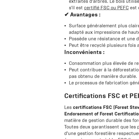
extraites d'arbres. Le bois utili
s'il est
certifié FSC ou PEFC
est c
✔
Avantages :
Surface généralement plus claire 
adapté aux impressions de haute
Possède une résistance et une du
Peut être recyclé plusieurs fois 
Inconvénients :
Consommation plus élevée de res
Peut contribuer à la déforestatio
pas obtenu de manière durable.
Le processus de fabrication génè
Certifications FSC et P
Les
certifications FSC (Forest St
Endorsement of Forest Certificatio
matière de gestion durable des for
Toutes deux garantissent que les p
d'une gestion forestière respectue