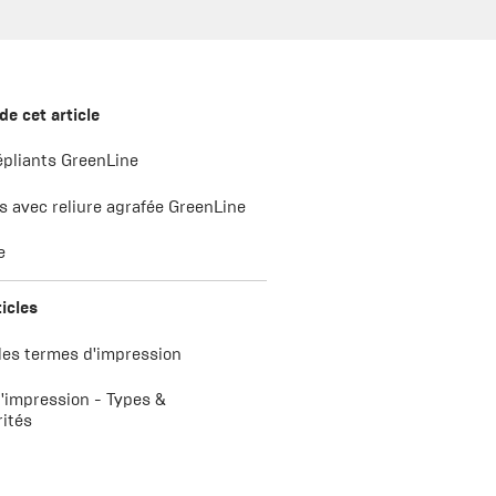
de cet article
épliants GreenLine
 avec reliure agrafée GreenLine
e
ticles
des termes d'impression
d'impression - Types &
rités