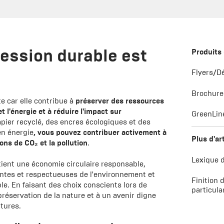
ression durable est
Produits 
Flyers/D
Brochures
e car elle contribue à
préserver des ressources
t l'énergie et à réduire l'impact sur
GreenLin
papier recyclé, des encres écologiques et des
n énergie
, vous pouvez contribuer activement à
Plus d'ar
ions de CO₂ et la pollution
.
Lexique 
tient une économie circulaire responsable,
ntes et respectueuses de l'environnement et
Finition 
le. En faisant des choix conscients lors de
particula
préservation de la nature et à un avenir digne
utures.