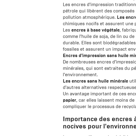
Les encres d'impression tradition
pétrole qui libèrent des composés o
pollution atmosphérique.
Les encr
chimiques nocifs et assurent une p
Les
encres à base végétale
, fabri
comme l'huile de soja, de lin ou de
durable. Elles sont biodégradable
fossiles et assurent un impact en
Encres d'impression sans huile mi
De nombreuses encres d'impression
minérales, qui sont extraites du pé
l'environnement.
Les encres sans huile minérale
uti
d'autres alternatives respectueus
Un avantage important de ces encr
papier
, car elles laissent moins 
compliquer le processus de recycl
Importance des encres à
nocives pour l'environn