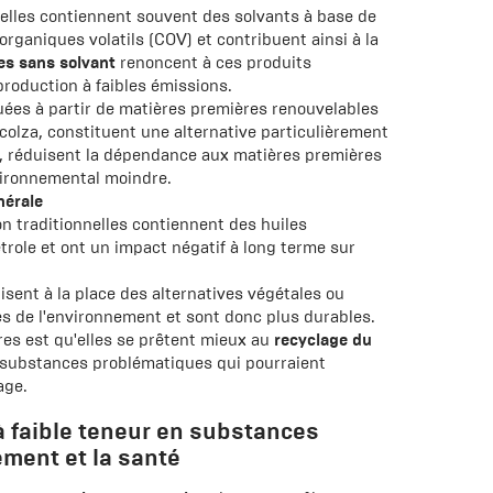
nelles contiennent souvent des solvants à base de
rganiques volatils (COV) et contribuent ainsi à la
es sans solvant
renoncent à ces produits
roduction à faibles émissions.
quées à partir de matières premières renouvelables
 colza, constituent une alternative particulièrement
s, réduisent la dépendance aux matières premières
vironnemental moindre.
nérale
 traditionnelles contiennent des huiles
trole et ont un impact négatif à long terme sur
lisent à la place des alternatives végétales ou
es de l'environnement et sont donc plus durables.
es est qu'elles se prêtent mieux au
recyclage du
de substances problématiques qui pourraient
age.
 faible teneur en substances
ement et la santé