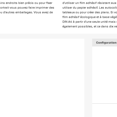
ins endroits bien précis ou pour fixer
d'utiliser un film adhésif résistant au
ortrait vous pouvez faire imprimer des
utiliser du papier adhésif. Les autocol
s ou d'autres emballages. Vous avez de
tableaux ou pour créer des plans. Si v
film adhésif écologique et à base vég
DIN A4 à partir d'une seule unité mai
également possibles, et ce dans dix ve
Configuration