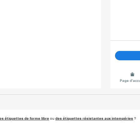
Page d'accu
s étiquettes de forme libre
des étiquettes résistantes aux intempéries
ou
?