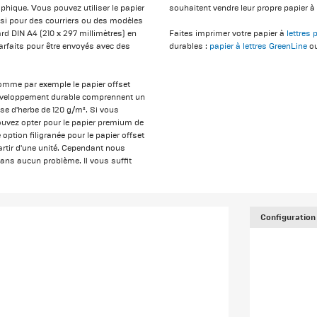
phique. Vous pouvez utiliser le papier
souhaitent vendre leur propre papier à 
ssi pour des courriers ou des modèles
rd DIN A4 (210 x 297 millimètres) en
Faites imprimer votre papier à
lettres
arfaits pour être envoyés avec des
durables :
papier à lettres GreenLine
ou
omme par exemple le papier offset
développement durable comprennent un
se d'herbe de 120 g/m². Si vous
uvez opter pour le papier premium de
ption filigranée pour le papier offset
artir d'une unité. Cependant nous
ans aucun problème. Il vous suffit
Configuration