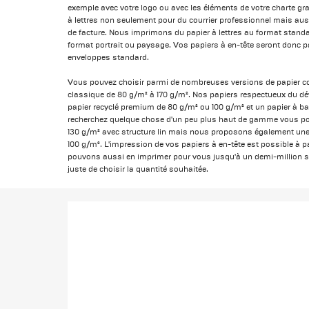
exemple avec votre logo ou avec les éléments de votre charte gra
à lettres non seulement pour du courrier professionnel mais au
de facture. Nous imprimons du papier à lettres au format standa
format portrait ou paysage. Vos papiers à en-tête seront donc p
enveloppes standard.
Vous pouvez choisir parmi de nombreuses versions de papier c
classique de 80 g/m² à 170 g/m². Nos papiers respectueux du 
papier recyclé premium de 80 g/m² ou 100 g/m² et un papier à ba
recherchez quelque chose d'un peu plus haut de gamme vous po
130 g/m² avec structure lin mais nous proposons également une o
100 g/m². L'impression de vos papiers à en-tête est possible à p
pouvons aussi en imprimer pour vous jusqu'à un demi-million s
juste de choisir la quantité souhaitée.