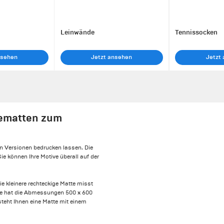
Leinwände
Tennissocken
nsehen
Jetzt ansehen
Jetzt
dematten zum
en Versionen bedrucken lassen. Die
e können Ihre Motive überall auf der
e kleinere rechteckige Matte misst
atte hat die Abmessungen 500 x 600
 steht Ihnen eine Matte mit einem