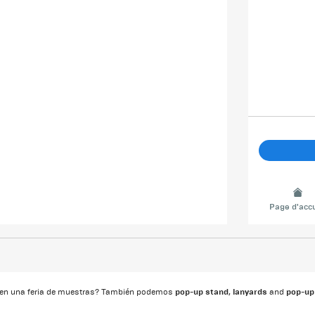
Page d'accu
pop-up stand
lanyards
pop-up
n en una feria de muestras? También podemos
,
and