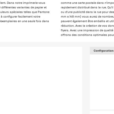
alent. Dans notre imprimerie vous
comme une carte postale dans n'importe
 différentes variantes de papier et
rapidement distribué dans la rue. Qu'i
uleurs spéciales telles que Pantone
ou d'une publicité dans la rue pour de
à configurer facilement votre
mm x 148 mm) vous aurez de nombreuse
'exemplaires en une seule fois dans
peuvent également être embellis et ut
réduction. Avec la création de vos donn
flyers. Avec une impression de qualit
offrons des conditions optimales pour
Configuration