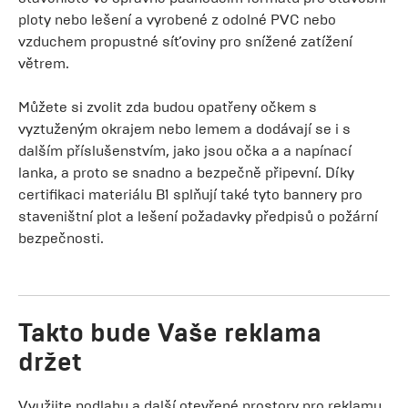
ploty nebo lešení a vyrobené z odolné PVC nebo
vzduchem propustné síťoviny pro snížené zatížení
větrem.
Můžete si zvolit zda budou opatřeny očkem s
vyztuženým okrajem nebo lemem a dodávají se i s
dalším příslušenstvím, jako jsou očka a a napínací
lanka, a proto se snadno a bezpečně připevní. Díky
certifikaci materiálu B1 splňují také tyto bannery pro
staveništní plot a lešení požadavky předpisů o požární
bezpečnosti.
Takto bude Vaše reklama
držet
Využijte podlahu a další otevřené prostory pro reklamu