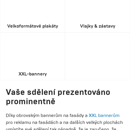
Velkoformátové plakáty
Vlajky & zástavy
XXL-bannery
Vaše sdělení prezentováno
prominentně
Díky obrovským bannerům na fasády a
XXL bannerům
pro reklamu na fasádách a na dalších velkých plochách
umístíte své sdělení tak nápadně, že je zaručeno, že