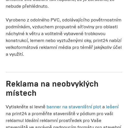
nebude přehlédnuto.
Vyrobeno z odolného PVC, odolávajícího povětrnostním
podmínkám, vzduchem propustné síťoviny pro oblasti
náchylné k větru a volitelně vybavené trobkovou
konstrukcí, lemem nebo vyztuženými oky, print24 nabízí
velkoformátová reklamní média pro téměř jakýkoliv účel
a využití.
Reklama na neobvyklých
místech
Vytiskněte si levně
banner na staveništní plot
a
lešení
na print24 a proměňte staveniště v pódium pro vaši
reklamu! Ideální reklamní prostředek pro Vaše
staveniště ve správně padnoucím formátu pro stavební