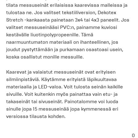
tilata messuseinät erilaisissa kaarevissa malleissa ja
tulostaa ne. Jos valitset tekstiiliversion, Dekotex
Stretch -kankaasta painetaan 3x4 tai 4x3 paneelit. Jos
valitset messuseinääsi PVC:n, painamme kuviosi
kestävälle liuotinpolypropeenille. Tämä
naarmuuntumaton materiaali on ihanteellinen, jos
joudut pystyttämään ja purkamaan osastoasi usein,
koska osallistut monille messuille.
Kaarevat ja valaistut messuseinät ovat erityisen
silmiinpistäviä. Käytämme erityistä läpikuultavaa
materiaalia ja LED-valoa. Voit tulosta seinän kaikille
sivuille. Voit kuitenkin myös painattaa vain etu- ja
takaseinät tai sivuseinät. Painotalomme voi luoda
sinulle jopa 15 messuseinää jopa kymmenessä eri
versiossa tilausta kohden.
0