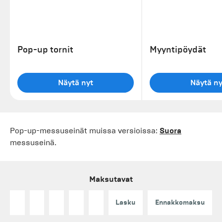
Pop-up tornit
Myyntipöydät
Näytä nyt
Näytä ny
Pop-up-messuseinät muissa versioissa:
Suora
messuseinä.
Maksutavat
Lasku
Ennakkomaksu