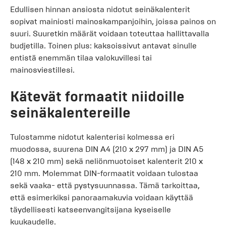
Edullisen hinnan ansiosta nidotut seinäkalenterit
sopivat mainiosti mainoskampanjoihin, joissa painos on
suuri. Suuretkin määrät voidaan toteuttaa hallittavalla
budjetilla. Toinen plus: kaksoissivut antavat sinulle
entistä enemmän tilaa valokuvillesi tai
mainosviestillesi.
Kätevät formaatit niidoille
seinäkalentereille
Tulostamme nidotut kalenterisi kolmessa eri
muodossa, suurena DIN A4 (210 x 297 mm) ja DIN A5
(148 x 210 mm) sekä neliönmuotoiset kalenterit 210 x
210 mm. Molemmat DIN-formaatit voidaan tulostaa
sekä vaaka- että pystysuunnassa. Tämä tarkoittaa,
että esimerkiksi panoraamakuvia voidaan käyttää
täydellisesti katseenvangitsijana kyseiselle
kuukaudelle.