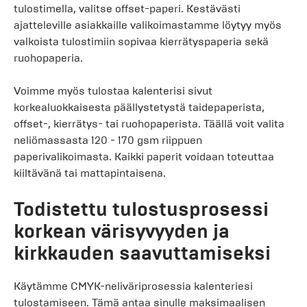
tulostimella, valitse offset-paperi. Kestävästi
ajatteleville asiakkaille valikoimastamme löytyy myös
valkoista tulostimiin sopivaa kierrätyspaperia sekä
ruohopaperia.
Voimme myös tulostaa kalenterisi sivut
korkealuokkaisesta päällystetystä taidepaperista,
offset-, kierrätys- tai ruohopaperista. Täällä voit valita
neliömassasta 120 - 170 gsm riippuen
paperivalikoimasta. Kaikki paperit voidaan toteuttaa
kiiltävänä tai mattapintaisena.
Todistettu tulostusprosessi
korkean värisyvyyden ja
kirkkauden saavuttamiseksi
Käytämme CMYK-neliväriprosessia kalenteriesi
tulostamiseen. Tämä antaa sinulle maksimaalisen