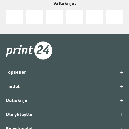
Valtakirjat
+
Topseller
+
Tiedot
+
Uutiskirje
+
Ota yhteyttä
+
Palvelusajat