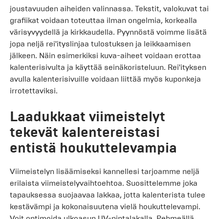
joustavuuden aiheiden valinnassa. Tekstit, valokuvat tai
grafiikat voidaan toteuttaa ilman ongelmia, korkealla
värisyvyydellä ja kirkkaudella. Pyynnöstä voimme lisätä
jopa neljä rei'ityslinjaa tulostuksen ja leikkaamisen
jälkeen. Näin esimerkiksi kuva-aiheet voidaan erottaa
kalenterisivulta ja käyttää seinäkoristeluun. Rei'ityksen
avulla kalenterisivuille voidaan liittää myös kuponkeja
irrotettaviksi.
Laadukkaat viimeistelyt
tekevät kalentereistasi
entistä houkuttelevampia
Viimeistelyn lisäämiseksi kannellesi tarjoamme neljä
erilaista viimeistelyvaihtoehtoa. Suosittelemme joka
tapauksessa suojaavaa lakkaa, jotta kalenterista tulee
kestävämpi ja kokonaisuutena vielä houkuttelevampi.
Voit optimoida ulkoasun UV-pintalakalla. Pehmeällä