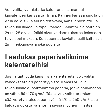
Voit valita, valmistatko kalenterisi kannen tai
kansilehden kanssa tai ilman. Kannen kanssa sinulla on
vielä neljä sivua suunniteltavana, kansilehden etu- ja
takapuoli kussakin tapauksessa. Kalenterin sisältö on
24 tai 28 sivua. Kaikki sivut voidaan tulostaa kokonaan
toiveidesi mukaan. Kun asennat kuvioita, salli kuitenkin
2mm leikkausvara joka puolelta.
Laadukas paperivalikoima
kalentereihisi
Jos haluat luoda kansillisia kalentereita, voit valita
kahdeksasta eri paperityypistä. Kansisivulle ja
takapuolelle suosittelemme paperia, jonka neliömassa
on vähintään 170 g/m2. Täällä voit valita premium-
päällystetyn taidepaperin välillä 170 ja 250 g/m2. Jos
haluat muokata kalenterin sivuja myöhemmin itse