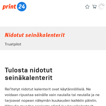
Nidotut seinäkalenterit
Trustpilot
Tulosta nidotut
seinäkalenterit
Rei'itetyt nidotut kalenterit ovat käytännöllisiä. Ne
voidaan ripustaa seinälle vain naulalla tai neulalla ja ne
tarjoavat nopean näkymän kuukauden kaikkiin päiviin.