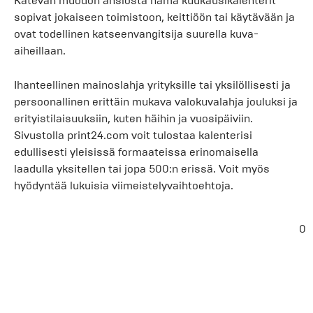
Kätevän muodon ansiosta nämä kuukausikalenterit
sopivat jokaiseen toimistoon, keittiöön tai käytävään ja
ovat todellinen katseenvangitsija suurella kuva-
aiheillaan.
Ihanteellinen mainoslahja yrityksille tai yksilöllisesti ja
persoonallinen erittäin mukava valokuvalahja jouluksi ja
erityistilaisuuksiin, kuten häihin ja vuosipäiviin.
Sivustolla print24.com voit tulostaa kalenterisi
edullisesti yleisissä formaateissa erinomaisella
laadulla yksitellen tai jopa 500:n erissä. Voit myös
hyödyntää lukuisia viimeistelyvaihtoehtoja.
0