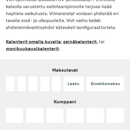
kalvolla varustettu sellofaanipinnoite tarjoaa lisää
haptista vaikutusta. Viimeistelyt voidaan yhdistää eri
tavalla sisä- ja ulkopuolelta. Voit valita kaikki
yhdistelmävaihtoehdot kätevästi konfiguraattorista.
Kalenterit omalla kuvalla:
seinäkalenterit,
tai
monikuukausikalenterit
.
Maksutavat
Lasku
Ennakkomaksu
Kumppani