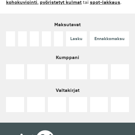
kohokuviointi
,
pyöristetyt kulmat
tai
spot-lakkaus
.
Maksutavat
Lasku
Ennakkomaksu
Kumppani
Valtakirjat