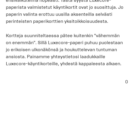
ensivaikutelma nopeasti. Tästä syystä Luxecore-
paperista valmistetut käyntikortit ovat jo suosittuja. Jo
paperin valinta erottuu uusilla aksenteilla selvästi
perinteisten paperikorttien yksitoikkoisuudesta.
Kortteja suunniteltaessa pätee kuitenkin "vähemmän
on enemmän". Sillä Luxecore-paperi puhuu puolestaan
jo erikoisen ulkonäkönsä ja houkuttelevan tuntuman
ansiosta. Painamme yhteystietosi laadukkaille
Luxecore-käyntikorteille, yhdestä kappaleesta alkaen.
0