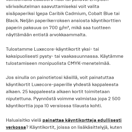
värivaikutelman saavuttamiseksi voit valita
sisäpaperiksi Igepa Caribik Cadmium, Cobalt Blue tai
Black. Neljän paperikerroksen ansiosta käyntikorttien
paperin paksuus on 700 g/m², mikä saa tuotteen
näyttämään entistä arvokkaammalta.
Tulostamme Luxecore-käyntikortit yksi- tai
kaksipuolisesti pysty- tai vaakasuunnassa. Käytämme
tulostamiseen monipuolista CMYK-menetelmää.
Jos sinulla on painotietosi käsillä, voit painatuttaa
käyntikortit Luxecore-paperille yhdestä kappaleesta
alkaen. 25 kappaleesta alkaen kortit toimitetaan
niputettuna. Pyynnöstä voimme valmistaa jopa 2 500
käyntikorttia jopa 10 versiossa tilausta kohti.
Haluaisitko vielä
painattaa käyntikortteja edullisesti
verkossa
? Käyntikortit, joissa on lisäkäsittelyjä, kuten