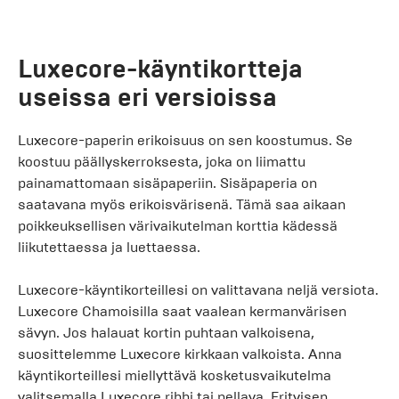
Luxecore-käyntikortteja
useissa eri versioissa
Luxecore-paperin erikoisuus on sen koostumus. Se
koostuu päällyskerroksesta, joka on liimattu
painamattomaan sisäpaperiin. Sisäpaperia on
saatavana myös erikoisvärisenä. Tämä saa aikaan
poikkeuksellisen värivaikutelman korttia kädessä
liikutettaessa ja luettaessa.
Luxecore-käyntikorteillesi on valittavana neljä versiota.
Luxecore Chamoisilla saat vaalean kermanvärisen
sävyn. Jos halauat kortin puhtaan valkoisena,
suosittelemme Luxecore kirkkaan valkoista. Anna
käyntikorteillesi miellyttävä kosketusvaikutelma
valitsemalla Luxecore ribbi tai pellava. Erityisen