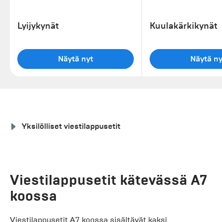
Lyijykynät
Kuulakärkikynät
Näytä nyt
Näytä ny
Yksilölliset viestilappusetit
Viestilappusetit kätevässä A7
koossa
Viestilappusetit A7 koossa sisältävät kaksi