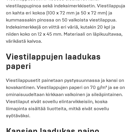
viestilappupinoa sekä indeksimerkkisetin. Viestilappuja
on kahta eri kokoa (100 x 72 mm ja 50 x 72 mm) ja
kummassakin pinossa on 50 valkoista viestilappua.
Indeksimerkkejä on viittä eri väriä, kutakin 20 kpl ja
niiden koko on 12 x 45 mm. Materiaali on läpikuultavaa,
värikästä kalvoa.
Viestilappujen laadukas
paperi
Viestilappusetit painetaan pystysuunnassa ja kansi on
kovakantinen. Viestilappujen paperi on 70 g/m² ja se on
ominaisuudeltaan kirkkaan valkoinen ja sileäpintainen.
Viestilaput eivät sovellu elintarvikkeisiin, koska
liimapinta sisältää liuotteita, mitkä eivät sovellu
syötäväksi.
Kansien laadukas paino