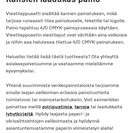
Viestilappusetti sisältää kannen painatuksen, mikä
tarjoaa runsaasti tilaa painokuvalle, tekstille tai logolle.
Paino tapahtuu 4/0 CMYK-painoprosessia käyttäen.
Viestilappusetin viestilaput ovat väriltään aina valkoisia
ja niihin saa halutessa tilattua 4/0 CMYK-painatuksen.
Haluatko tietää lisää tästä tuotteesta? Ota yhteyttä
asiakaspalveluumme ja vastaamme mielellämme
kysymyksiisi.
Yhtenä suurimmista verkkopainotaloista tarjoamme
sinulle laajan valikoiman erilaisia painotuotteita
toimistoosi tai mainostarkoituksiin. Voit esimerkiksi
painattaa meillä
oviripustimia
,
tarroja
tai laadukkaita
lyhytkirjeitä
. Hyödy laajasta paperi- ja
värivaihtoehtojen valikoimasta ja hyödynnä
asiantuntemustamme paperin viimeistelyn alalla!