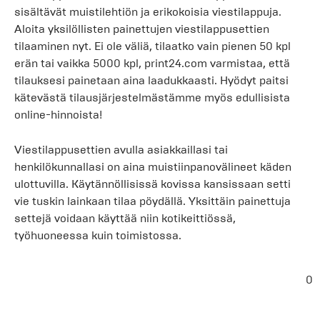
sisältävät muistilehtiön ja erikokoisia viestilappuja.
Aloita yksilöllisten painettujen viestilappusettien
tilaaminen nyt. Ei ole väliä, tilaatko vain pienen 50 kpl
erän tai vaikka 5000 kpl, print24.com varmistaa, että
tilauksesi painetaan aina laadukkaasti. Hyödyt paitsi
kätevästä tilausjärjestelmästämme myös edullisista
online-hinnoista!
Viestilappusettien avulla asiakkaillasi tai
henkilökunnallasi on aina muistiinpanovälineet käden
ulottuvilla. Käytännöllisissä kovissa kansissaan setti
vie tuskin lainkaan tilaa pöydällä. Yksittäin painettuja
settejä voidaan käyttää niin kotikeittiössä,
työhuoneessa kuin toimistossa.
0