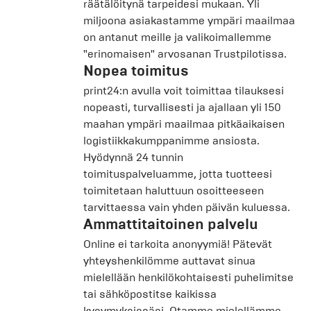
räätälöitynä tarpeidesi mukaan. Yli
miljoona asiakastamme ympäri maailmaa
on antanut meille ja valikoimallemme
"erinomaisen" arvosanan
Trustpilotissa
.
Nopea toimitus
print24:n avulla voit toimittaa tilauksesi
nopeasti, turvallisesti ja ajallaan yli 150
maahan ympäri maailmaa pitkäaikaisen
logistiikkakumppanimme ansiosta.
Hyödynnä 24 tunnin
toimituspalveluamme, jotta tuotteesi
toimitetaan haluttuun osoitteeseen
tarvittaessa vain yhden päivän kuluessa.
Ammattitaitoinen palvelu
Online ei tarkoita anonyymiä! Pätevät
yhteyshenkilömme auttavat sinua
mielellään henkilökohtaisesti puhelimitse
tai sähköpostitse kaikissa
kysymyksissäsi. Otamme mielellämme