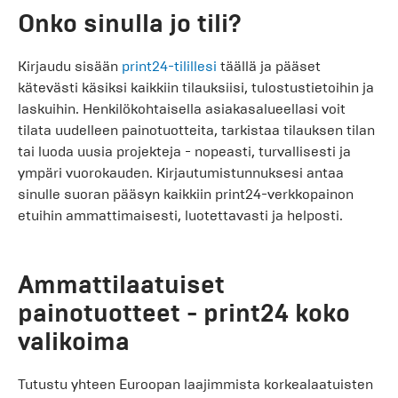
Onko sinulla jo tili?
Kirjaudu sisään
print24-tilillesi
täällä ja pääset
kätevästi käsiksi kaikkiin tilauksiisi, tulostustietoihin ja
laskuihin. Henkilökohtaisella asiakasalueellasi voit
tilata uudelleen painotuotteita, tarkistaa tilauksen tilan
tai luoda uusia projekteja - nopeasti, turvallisesti ja
ympäri vuorokauden. Kirjautumistunnuksesi antaa
sinulle suoran pääsyn kaikkiin print24-verkkopainon
etuihin ammattimaisesti, luotettavasti ja helposti.
Ammattilaatuiset
painotuotteet - print24 koko
valikoima
Tutustu yhteen Euroopan laajimmista korkealaatuisten