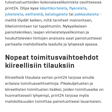
tulostustuotteiden kokonaisvalikoimista osoitteessa
print24. Olipa kyse
käyntikorteista
,
flyereista
,
julisteista
,
esitteistä
,
katalogeista
tai
pakkauksista
-
meiltä löydät kaiken, mitä tarvitset mainontaan,
liiketoimintaan tai tapahtumiin. Nykyaikaisen
painotekniikan, laajan viimeistelyvalikoiman ja
houkuttelevien hintojen ansiosta saat painotuotteesi
parhaalla mahdollisella laadulla ja lyhyessä ajassa.
Nopeat toimitusvaihtoehdot
kiireellisiin tilauksiin
Kiireellisiä tilauksia varten print24 tarjoaa sinulle
erilaisia toimitusvaihtoehtoja. Pikakuljetusten ja
kiireellisten toimitusten lisäksi, joiden toimitusaika on
huomattavasti lyhyempi, print24 tarjoaa myös
mahdollisuuden toimittaa painotuotteesi lauantaisin.