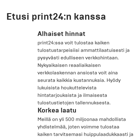
Etusi print24:n kanssa
Alhaiset hinnat
print24:ssa voit tulostaa kaiken
tulostustarpeisiisi ammattilaatuisesti ja
pysyvästi edulliseen verkkohintaan.
Nykyaikaisen reaaliaikaisen
verkkolaskennan ansiosta voit aina
seurata kaikkia kustannuksia. Hyödy
lukuisista houkuttelevista
hintatarjouksista ja ilmaisesta
tulostustietojen tallennuksesta.
Korkea laatu
Meillä on yli 500 miljoonaa mahdollista
yhdistelmää, joten voimme tulostaa
kaiken tarvitsemasi huippulaadukkaasti ja