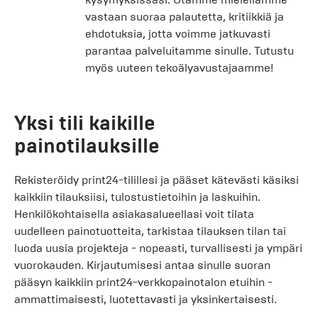
vastaan suoraa palautetta, kritiikkiä ja
ehdotuksia, jotta voimme jatkuvasti
parantaa palveluitamme sinulle. Tutustu
myös uuteen tekoälyavustajaamme!
Yksi tili kaikille
painotilauksille
Rekisteröidy print24-tilillesi ja pääset kätevästi käsiksi
kaikkiin tilauksiisi, tulostustietoihin ja laskuihin.
Henkilökohtaisella asiakasalueellasi voit tilata
uudelleen painotuotteita, tarkistaa tilauksen tilan tai
luoda uusia projekteja - nopeasti, turvallisesti ja ympäri
vuorokauden. Kirjautumisesi antaa sinulle suoran
pääsyn kaikkiin print24-verkkopainotalon etuihin -
ammattimaisesti, luotettavasti ja yksinkertaisesti.