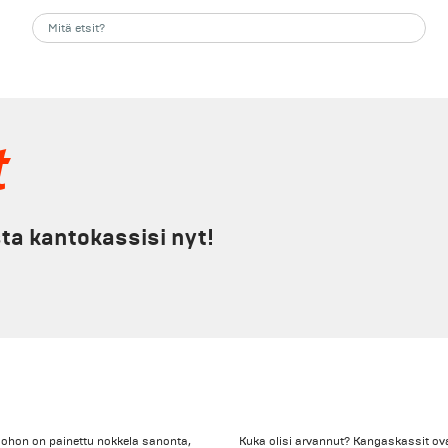
t
sta kantokassisi nyt!
, johon on painettu nokkela sanonta,
Kuka olisi arvannut? Kangaskassit ova