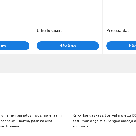
Urheilukassit
Pikeepaidat
 nyt
Näytä nyt
Näy
erinomainen painatus myös materiaalin
Kaikki kangaskassit on valmistettu 1
n tekstiilikahva, joten ne ovat
asti ilman ongelmia. Kangaskasseja ei
isen tukevaa.
kuumana.