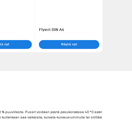
Flyerit DIN A4
tä nyt
Näytä nyt
00 % puuvillasta. Pussit voidaan pestä pesukoneessa 40 °C:seen
 kuitenkaan saa valkaista, kuivata kuivausrummulla tai silittää