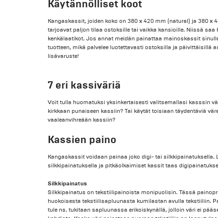
Käytännölliset koot
Kangaskassit, joiden koko on 380 x 420 mm (natural) ja 380 x 4
tarjoavat paljon tilaa ostoksille tai vaikka kansioille. Niissä sa
kenkälaatikot. Jos annat meidän painattaa mainoskassit sinulle
tuotteen, mikä palvelee luotettavasti ostoksilla ja päivittäisillä a
lisävaruste!
7 eri kassiväriä
Voit tulla huomatuksi yksinkertaisesti valitsemallasi kasssin vä
kirkkaan punaiseen kassiin? Tai käytät toisiaan täydentäviä väre
vaaleanvihreään kassiin?
Kassien paino
Kangaskassit voidaan painaa joko digi- tai silkkipainatuksella.
silkkipainatuksella ja pitkäolkaimiset kassit taas digipainatukse
Silkkipainatus
Silkkipainatus on tekstiilipainoista monipuolisin. Tässä painop
huokoisesta tekstiilisapluunasta kumilastan avulla tekstiiliin. 
tule ns. tukitaan sapluunassa erikoiskynällä, jolloin väri ei pääs