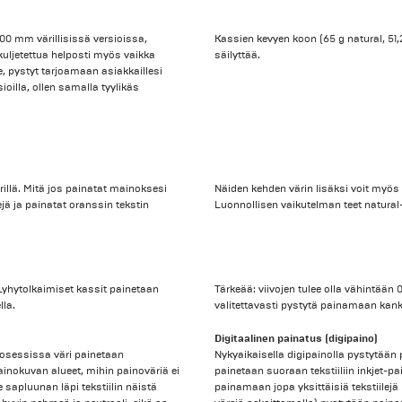
00 mm värillisissä versioissa,
Kassien kevyen koon (65 g natural, 51,
a kuljetettua helposti myös vaikka
säilyttää.
, pystyt tarjoamaan asiakkaillesi
sioilla, ollen samalla tyylikäs
rillä. Mitä jos painatat mainoksesi
Näiden kehden värin lisäksi voit myös 
jä ja painatat oranssin tekstin
Luonnollisen vaikutelman teet natural-
 Lyhytolkaimiset kassit painetaan
Tärkeää: viivojen tulee olla vähintään 
lla.
valitettavasti pystytä painamaan kan
Digitaalinen painatus (digipaino)
rosessissa väri painetaan
Nykyaikaisella digipainolla pystytään
Painokuvan alueet, mihin painoväriä ei
painetaan suoraan tekstiiliin inkjet-p
e sapluunan läpi tekstiilin näistä
painamaan jopa yksittäisiä tekstiilejä