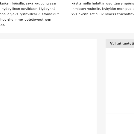
kaiken ikäisillä, sekä kaupungissa
käyttämällä haluttiin osoittaa ympäristö
 hyödyllisen tarvikkeen! Hyödynnä
ihmisten muistiin. Nykyään monipuol
na lahjaksi ystävillesi kustomoidut
Yksinkertaiset puuvillakassit viehättäv
a huolehdimme luotettavasti sen
at.
Valitut tuotet