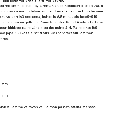
aan laaja väriskaala ja eri värisävyjä.
 tai molemmille puolille, kummankin painoalueen ollessa 260 x
in pinnassa varmistetaan suihkuttumalla hajuton kiinnitysaine
e kuivataan 160 asteessa, kahdella 6,5 minuuttia kestävällä
uuten enää painon jälkeen. Paino tapahtuu Kornit Avalanche Hexa
aan kirkkaat painovärit ja tarkka painojälki. Painopinta jää
aa jopa 250 kassia per tilaus. Jos tarvitset suuremman
umme.
20 mm
20 mm
siakkaillemme valtavan valikoiman painotuotteita moneen