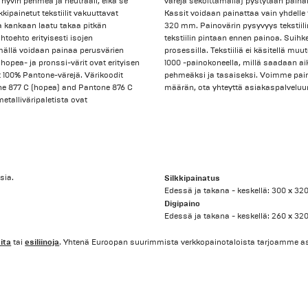
 hyvin pehmeä ja neutraali, eikä se
värejä sekoittamalla) pystytään painam
ipainetut tekstiilit vakuuttavat
Kassit voidaan painattaa vain yhdelle
, ja kankaan laatu takaa pitkän
320 mm. Painovärin pysyvyys tekstiil
toehto erityisesti isojen
tekstiilin pintaan ennen painoa. Suihk
mällä voidaan painaa perusvärien
prosessilla. Tekstiiliä ei käsitellä m
 hopea- ja pronssi-värit ovat erityisen
1000 -painokoneella, millä saadaan aik
at 100% Pantone-värejä. Värikoodit
pehmeäksi ja tasaiseksi. Voimme pain
tone 877 C (hopea) and Pantone 876 C
määrän, ota yhteyttä asiakaspalvelu
metalliväripaletista ovat
sia.
Silkkipainatus
Edessä ja takana - keskellä: 300 x 3
Digipaino
Edessä ja takana - keskellä: 260 x 3
ita
esiliinoja
tai
. Yhtenä Euroopan suurimmista verkkopainotaloista tarjoamme a