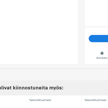
Kotisivu
olivat kiinnostuneita myös:
Tekstiilituotteet
Tekstiilituotteet