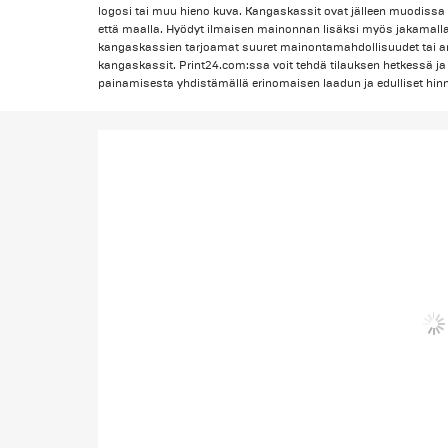
logosi tai muu hieno kuva. Kangaskassit ovat jälleen muodissa 
että maalla. Hyödyt ilmaisen mainonnan lisäksi myös jakamalla
kangaskassien tarjoamat suuret mainontamahdollisuudet tai an
kangaskassit. Print24.com:ssa voit tehdä tilauksen hetkessä j
painamisesta yhdistämällä erinomaisen laadun ja edulliset hinn