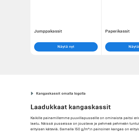
Jumppakassit
Paperikassit
Näytä nyt
Näytä
Kangaskassit omalla logolla
Laadukkaat kangaskassit
Kaikille painamillemme puuvillapusseille on ominaista paitsi 
laatu. Näissä pusseissa on joustava ja pehmeä pehmeän tuntuine
erityisen käteviä. Samalla 150 g/m²:n painoinen kangas on erity