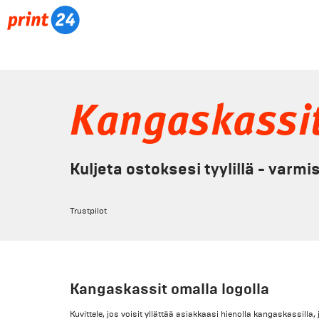
Kangaskassi
Kuljeta ostoksesi tyylillä - varmi
Trustpilot
Kangaskassit omalla logolla
Kuvittele, jos voisit yllättää asiakkaasi hienolla kangaskassilla