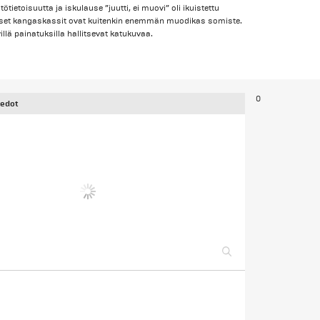
tietoisuutta ja iskulause ”juutti, ei muovi” oli ikuistettu
iset kangaskassit ovat kuitenkin enemmän muodikas somiste.
illä painatuksilla hallitsevat katukuvaa.
0
iedot