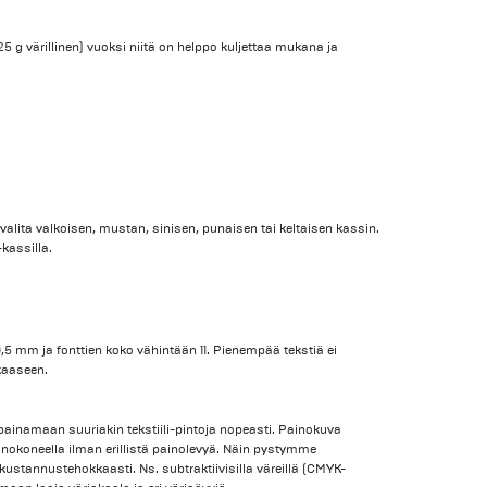
25 g värillinen) vuoksi niitä on helppo kuljettaa mukana ja
valita valkoisen, mustan, sinisen, punaisen tai keltaisen kassin.
kassilla.
0,5 mm ja fonttien koko vähintään 11. Pienempää tekstiä ei
kaaseen.
 painamaan suuriakin tekstiili-pintoja nopeasti. Painokuva
ainokoneella ilman erillistä painolevyä. Näin pystymme
 kustannustehokkaasti. Ns. subtraktiivisilla väreillä (CMYK-