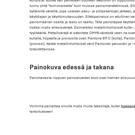
kohdista. Koska väri painetaan suoraan tekstiiliin on lopputulos
tunnu yhtä "kumimaiselta" kuin muissa painomenetelmissä. Silkk
kylläisillä väreillä, jopa useiden pesu- ja silityskertojen jälkeen
käyttöajan ja käyttömukavuuden. Silkkipainatus on edullinen vaih
painomäärien osalta ja laatu on taattu. Tätä painotapaa käyttä
lisäksi myös erikoisvärejä. Esimerkiksi metallinhohtoiset kulta-,
tyylikkäitä. Metallivärejä ei sekoiteta CMYK-väreistä vaan ne ov
kullalle, hopealle ja pronssille ovat: Pantone 871 C (kulta), Pan
(pronssi). Kaikki metallinhohtoiset värit Pantonen perusväri ja -
toteutettavissa.
Painokuva edessä ja takana
Painotavasta riippuen painoalueiden koot ovat hieman erisuurui
huppare
Voimme painattaa sinulle myös muita tekstiilejä, kuten
tarkoitukseen!