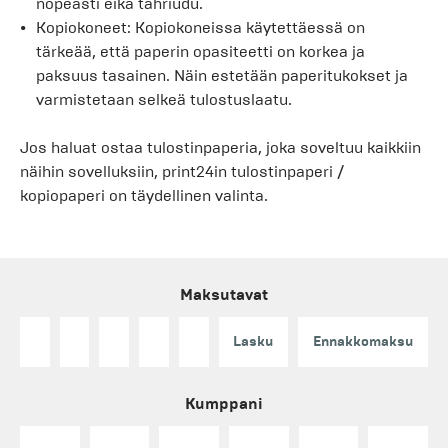
nopeasti eikä tahriudu.
Kopiokoneet: Kopiokoneissa käytettäessä on
tärkeää, että paperin opasiteetti on korkea ja
paksuus tasainen. Näin estetään paperitukokset ja
varmistetaan selkeä tulostuslaatu.
Jos haluat ostaa tulostinpaperia, joka soveltuu kaikkiin
näihin sovelluksiin, print24in tulostinpaperi /
kopiopaperi on täydellinen valinta.
Maksutavat
Lasku
Ennakkomaksu
Kumppani