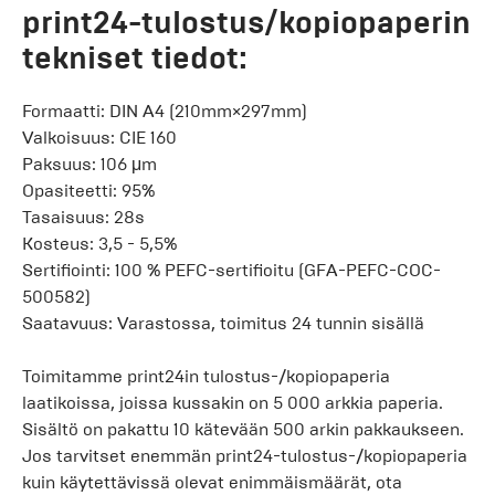
print24-tulostus/kopiopaperin
tekniset tiedot:
Formaatti: DIN A4 (210mm×297mm)
Valkoisuus: CIE 160
Paksuus: 106 μm
Opasiteetti: 95%
Tasaisuus: 28s
Kosteus: 3,5 - 5,5%
Sertifiointi: 100 % PEFC-sertifioitu (GFA-PEFC-COC-
500582)
Saatavuus: Varastossa, toimitus 24 tunnin sisällä
Toimitamme print24in tulostus-/kopiopaperia
laatikoissa, joissa kussakin on 5 000 arkkia paperia.
Sisältö on pakattu 10 kätevään 500 arkin pakkaukseen.
Jos tarvitset enemmän print24-tulostus-/kopiopaperia
kuin käytettävissä olevat enimmäismäärät, ota