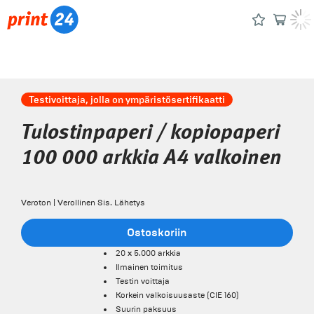
Testivoittaja, jolla on ympäristösertifikaatti
Tulostinpaperi / kopiopaperi
100 000 arkkia A4 valkoinen
Veroton | Verollinen Sis. Lähetys
Ostoskoriin
20 x 5.000 arkkia
Ilmainen toimitus
Testin voittaja
Korkein valkoisuusaste (CIE 160)
Suurin paksuus