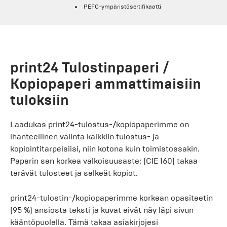
PEFC-ympäristösertifikaatti
print24 Tulostinpaperi /
Kopiopaperi ammattimaisiin
tuloksiin
Laadukas print24-tulostus-/kopiopaperimme on
ihanteellinen valinta kaikkiin tulostus- ja
kopiointitarpeisiisi, niin kotona kuin toimistossakin.
Paperin sen korkea valkoisuusaste: (CIE 160) takaa
terävät tulosteet ja selkeät kopiot.
print24-tulostin-/kopiopaperimme korkean opasiteetin
(95 %) ansiosta teksti ja kuvat eivät näy läpi sivun
kääntöpuolella. Tämä takaa asiakirjojesi