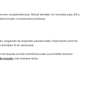
tuuman suojakoteloissa. Niissä kanteen voi tulostaa jopa 216 x
ot yksinomaan muotokuvamuodossa.
n, sloganien tai kirjainten painamiseen. Pyynnöstä voimme
 enintään 10 eri versiossa.
orimme tarjoaa sinulle mahdollisuuden suunnitella ikioman
la kuvalla
ovat loistava lahja.