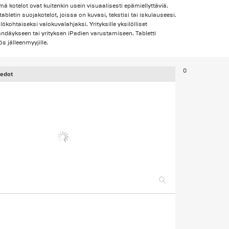
ämä kotelot ovat kuitenkin usein visuaalisesti epämiellyttäviä.
abletin suojakotelot, joissa on kuvasi, tekstisi tai iskulauseesi.
lökohtaiseksi valokuvalahjaksi. Yrityksille yksilölliset
ändäykseen tai yrityksen iPadien varustamiseen. Tabletti
s jälleenmyyjille.
0
iedot