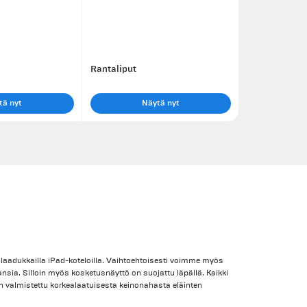
Rantaliput
tä nyt
Näytä nyt
 laadukkailla iPad-koteloilla. Vaihtoehtoisesti voimme myös
-kansia. Silloin myös kosketusnäyttö on suojattu läpällä. Kaikki
 on valmistettu korkealaatuisesta keinonahasta eläinten