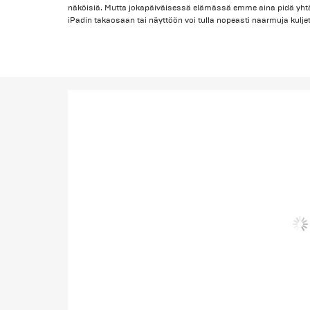
näköisiä. Mutta jokapäiväisessä elämässä emme aina pidä yhtä
iPadin takaosaan tai näyttöön voi tulla nopeasti naarmuja kulj