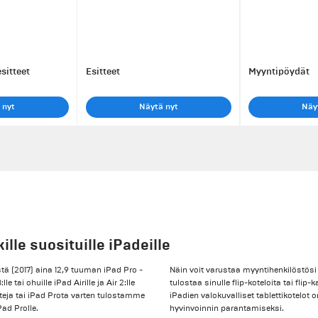
esitteet
Esitteet
Myyntipöydät
 nyt
Näytä nyt
Näy
ille suosituille iPadeille
tä (2017) aina 12,9 tuuman iPad Pro -
Näin voit varustaa myyntihenkilöstösi
le tai ohuille iPad Airille ja Air 2:lle
tulostaa sinulle flip-koteloita tai flip
tteja tai iPad Prota varten tulostamme
iPadien valokuvalliset tablettikotelot
Pad Prolle.
hyvinvoinnin parantamiseksi.