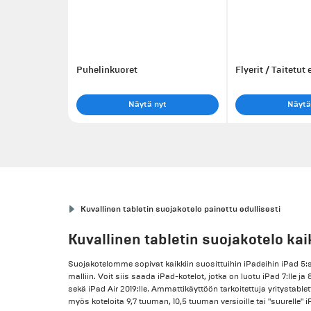
Puhelinkuoret
Flyerit / Taitetut 
Näytä nyt
Näytä
Kuvallinen tabletin suojakotelo painettu edullisesti
Kuvallinen tabletin suojakotelo kaik
Suojakotelomme sopivat kaikkiin suosittuihin iPadeihin iPad 5:s
malliin. Voit siis saada iPad-kotelot, jotka on luotu iPad 7:lle ja 8:l
sekä iPad Air 2019:lle. Ammattikäyttöön tarkoitettuja yritystable
myös koteloita 9,7 tuuman, 10,5 tuuman versioille tai "suurelle" i