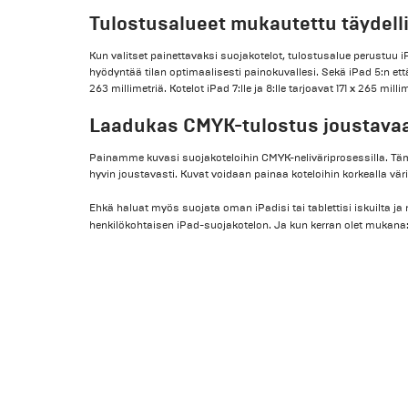
Tulostusalueet mukautettu täydell
Kun valitset painettavaksi suojakotelot, tulostusalue perustuu 
hyödyntää tilan optimaalisesti painokuvallesi. Sekä iPad 5:n ett
263 millimetriä. Kotelot iPad 7:lle ja 8:lle tarjoavat 171 x 265 mill
Laadukas CMYK-tulostus joustavaa 
Painamme kuvasi suojakoteloihin CMYK-neliväriprosessilla. Tämä
hyvin joustavasti. Kuvat voidaan painaa koteloihin korkealla väri
Ehkä haluat myös suojata oman iPadisi tai tablettisi iskuilta ja
henkilökohtaisen iPad-suojakotelon. Ja kun kerran olet muka