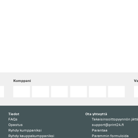
Kumppani
Va
Tiedot
Ota yhteyttä
FAQs
Takaisinsoittopyynnön jät
Opastus
support@print24.fi
Ryhdy kumppaniksi
Parantaa
Ryhdy kauppakumppaniksi
Paremmin formuloida