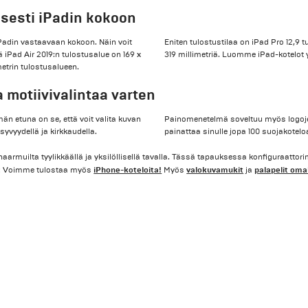
isesti iPadin kokoon
iPadin vastaavaan kokoon. Näin voit
Eniten tulostustilaa on iPad Pro 12,9 
ä iPad Air 2019:n tulostusalue on 169 x
319 millimetriä. Luomme iPad-kotel
imetrin tulostusalueen.
motiivivalintaa varten
n etuna on se, että voit valita kuvan
Painomenetelmä soveltuu myös logoje
syvyydellä ja kirkkaudella.
painattaa sinulle jopa 100 suojakoteloa
 naarmuilta tyylikkäällä ja yksilöllisellä tavalla. Tässä tapauksessa konfiguraatt
iPhone-koteloita!
valokuvamukit
palapelit omal
na: Voimme tulostaa myös
Myös
ja