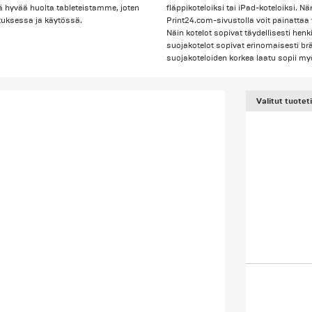
 hyvää huolta tableteistamme, joten
fläppikoteloiksi tai iPad-koteloiksi. N
etuksessa ja käytössä.
Print24.com-sivustolla voit painattaa t
Näin kotelot sopivat täydellisesti henki
suojakotelot sopivat erinomaisesti br
suojakoteloiden korkea laatu sopii myö
Valitut tuotet