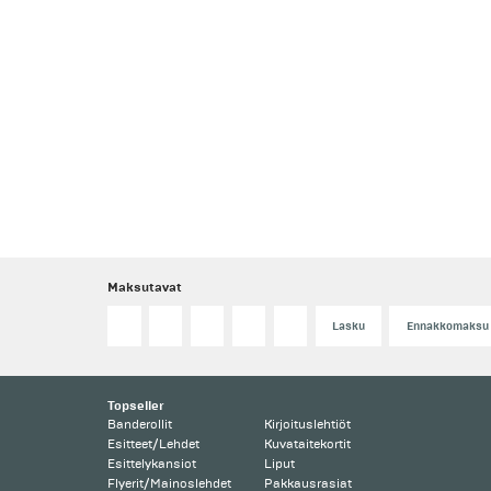
Maksutavat
Lasku
Ennakkomaksu
Topseller
Banderollit
Kirjoituslehtiöt
Esitteet/Lehdet
Kuvataitekortit
Esittelykansiot
Liput
Flyerit/Mainoslehdet
Pakkausrasiat