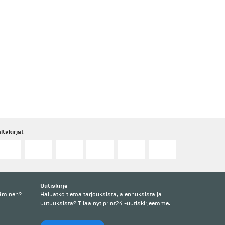
ltakirjat
Uutiskirje
täminen?
Haluatko tietoa tarjouksista, alennuksista ja
uutuuksista? Tilaa nyt print24 -uutiskirjeemme.