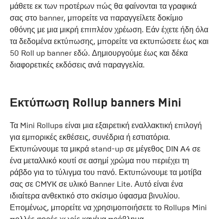
μάθετε εκ των προτέρων πώς θα φαίνονται τα γραφικά
σας στο banner, μπορείτε να παραγγείλετε δοκίμιο
οθόνης με μια μικρή επιπλέον χρέωση. Εάν έχετε ήδη όλα
τα δεδομένα εκτύπωσης, μπορείτε να εκτυπώσετε έως και
50 Roll up banner εδώ. Δημιουργούμε έως και δέκα
διαφορετικές εκδόσεις ανά παραγγελία.
Εκτύπωση Rollup banners Mini
Τα Mini Rollups είναι μια εξαιρετική εναλλακτική επιλογή
για εμπορικές εκθέσεις, συνέδρια ή εστιατόρια.
Εκτυπώνουμε τα μικρά stand-up σε μέγεθος DIN A4 σε
ένα μεταλλικό κουτί σε ασημί χρώμα που περιέχει τη
ράβδο για το τύλιγμα του πανό. Εκτυπώνουμε τα μοτίβα
σας σε CMYK σε υλικό Banner Lite. Αυτό είναι ένα
ιδιαίτερα ανθεκτικό στο σκίσιμο ύφασμα βινυλίου.
Επομένως, μπορείτε να χρησιμοποιήσετε το Rollups Mini