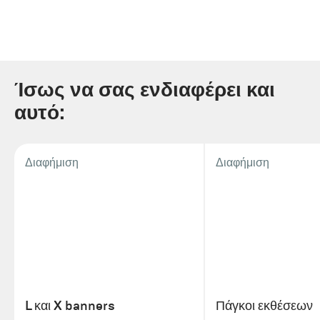
Ίσως να σας ενδιαφέρει και
αυτό:
Διαφήμιση
Διαφήμιση
L και X banners
Πάγκοι εκθέσεων