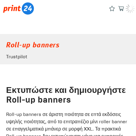
Roll-up banners
Trustpilot
Εκτυπώστε και δημιουργήστε
Roll-up banners
Roll-up banners σε άριστη ποιότητα σε επτά εκδόσεις
υψηλής ποιότητας, από το επιτραπέζιο μίνι roller banner
σε επαγγελματικά μπάνερ σε μορφή XXL. Τα πρακτικά