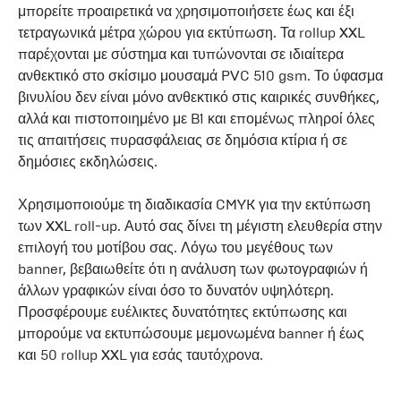
μπορείτε προαιρετικά να χρησιμοποιήσετε έως και έξι
τετραγωνικά μέτρα χώρου για εκτύπωση. Τα rollup XXL
παρέχονται με σύστημα και τυπώνονται σε ιδιαίτερα
ανθεκτικό στο σκίσιμο μουσαμά PVC 510 gsm. Το ύφασμα
βινυλίου δεν είναι μόνο ανθεκτικό στις καιρικές συνθήκες,
αλλά και πιστοποιημένο με B1 και επομένως πληροί όλες
τις απαιτήσεις πυρασφάλειας σε δημόσια κτίρια ή σε
δημόσιες εκδηλώσεις.
Χρησιμοποιούμε τη διαδικασία CMYK για την εκτύπωση
των XXL roll-up. Αυτό σας δίνει τη μέγιστη ελευθερία στην
επιλογή του μοτίβου σας. Λόγω του μεγέθους των
banner, βεβαιωθείτε ότι η ανάλυση των φωτογραφιών ή
άλλων γραφικών είναι όσο το δυνατόν υψηλότερη.
Προσφέρουμε ευέλικτες δυνατότητες εκτύπωσης και
μπορούμε να εκτυπώσουμε μεμονωμένα banner ή έως
και 50 rollup XXL για εσάς ταυτόχρονα.