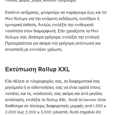
πολλές φορές χωρίς κανένα πρόβλημα.
Κατόπιν αιτήματος, μπορούμε να παράγουμε έως και 50
Mini Rollups για την επόμενη εκδήλωση, συνέδριο ή
εμπορική έκθεση. Απλώς επιλέξτε την επιθυμητή
ποσότητα στον διαμορφωτή. Εάν χρειάζεστε τα Mini
Rollups σας ιδιαίτερα γρήγορα, επιλέξτε την επιλογή
Προτεραιότητα για ακόμα πιο γρήγορη εκτύπωση και
αποστολή με επιπλέον χρέωση.
Εκτύπωση Rollup XXL
Εάν θέλετε οι πληροφορίες σας, τα διαφημιστικά σας
μηνύματα ή οι ειδοποιήσεις σας να είναι ορατά στους
πελάτες και τις πελάτισσές σας ακόμη και από μεγάλη
απόσταση, επιλέξτε το Rollup XXL. Αυτά τα banner είναι
διαθέσιμα σε τέσσερις διαφορετικές μορφές από 1.500 x
2.000 έως 2.000 x 3.000 χιλιοστά. Αυτό σημαίνει ότι