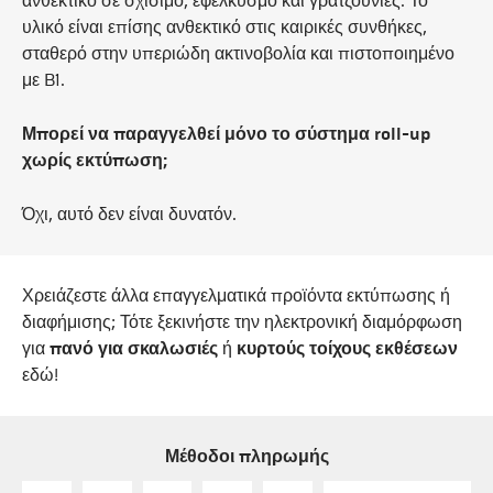
ανθεκτικό σε σχίσιμο, εφελκυσμό και γρατζουνιές. Το
υλικό είναι επίσης ανθεκτικό στις καιρικές συνθήκες,
σταθερό στην υπεριώδη ακτινοβολία και πιστοποιημένο
με B1.
Μπορεί να παραγγελθεί μόνο το σύστημα roll-up
χωρίς εκτύπωση;
Όχι, αυτό δεν είναι δυνατόν.
Χρειάζεστε άλλα επαγγελματικά προϊόντα εκτύπωσης ή
διαφήμισης; Τότε ξεκινήστε την ηλεκτρονική διαμόρφωση
για
πανό για σκαλωσιές
ή
κυρτούς τοίχους εκθέσεων
εδώ!
Μέθοδοι πληρωμής