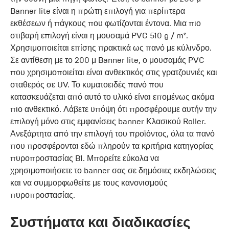
Banner lite είναι η πρώτη επιλογή για περίπτερα
εκθέσεων ή πάγκους που φωτίζονται έντονα. Μια πιο
στιβαρή επιλογή είναι η μουσαμά PVC 510 g / m².
Χρησιμοποιείται επίσης πρακτικά ως πανό με κύλινδρο.
Σε αντίθεση με το 200 μ Banner lite, ο μουσαμάς PVC
που χρησιμοποιείται είναι ανθεκτικός στις γρατζουνιές και
σταθερός σε UV. Το κυματοειδές πανό που
κατασκευάζεται από αυτό το υλικό είναι επομένως ακόμα
πιο ανθεκτικό. Λάβετε υπόψη ότι προσφέρουμε αυτήν την
επιλογή μόνο στις εμφανίσεις banner Κλασικού Roller.
Ανεξάρτητα από την επιλογή του προϊόντος, όλα τα πανό
που προσφέρονται εδώ πληρούν τα κριτήρια κατηγορίας
πυροπροστασίας B1. Μπορείτε εύκολα να
χρησιμοποιήσετε το banner σας σε δημόσιες εκδηλώσεις
και να συμμορφωθείτε με τους κανονισμούς
πυροπροστασίας.
Συστήματα και διαδικασίες