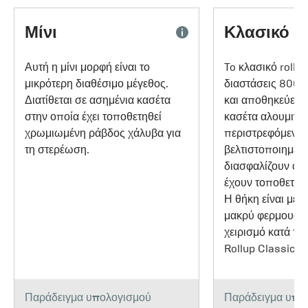
Μίνι
Κλασικό
Αυτή η μίνι μορφή είναι το
To κλασικό roll-u
μικρότερη διαθέσιμο μέγεθος.
διαστάσεις 800 x
Διατίθεται σε ασημένια κασέτα
και αποθηκεύεται
στην οποία έχει τοποθετηθεί
κασέτα αλουμινί
χρωμιωμένη ράβδος χάλυβα για
περιστρεφόμενα π
τη στερέωση.
βελτιστοποιημέν
διασφαλίζουν ότι 
έχουν τοποθετηθε
Η θήκη είναι με ε
μακρύ φερμουάρ 
χειρισμό κατά τη
Rollup Classic.
Παράδειγμα υπολογισμού
Παράδειγμα υπο