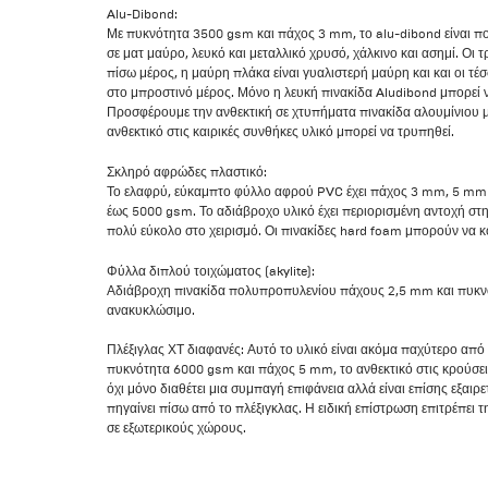
Alu-Dibond:
Με πυκνότητα 3500 gsm και πάχος 3 mm, το alu-dibond είναι πολ
σε ματ μαύρο, λευκό και μεταλλικό χρυσό, χάλκινο και ασημί. Οι τ
πίσω μέρος, η μαύρη πλάκα είναι γυαλιστερή μαύρη και και οι 
στο μπροστινό μέρος. Μόνο η λευκή πινακίδα Aludibond μπορεί ν
Προσφέρουμε την ανθεκτική σε χτυπήματα πινακίδα αλουμίνιου 
ανθεκτικό στις καιρικές συνθήκες υλικό μπορεί να τρυπηθεί.
Σκληρό αφρώδες πλαστικό:
Το ελαφρύ, εύκαμπτο φύλλο αφρού PVC έχει πάχος 3 mm, 5 mm ή
έως 5000 gsm. Το αδιάβροχο υλικό έχει περιορισμένη αντοχή στη
πολύ εύκολο στο χειρισμό. Οι πινακίδες hard foam μπορούν να 
Φύλλα διπλού τοιχώματος (akylite):
Αδιάβροχη πινακίδα πολυπροπυλενίου πάχους 2,5 mm και πυκνότ
ανακυκλώσιμο.
Πλέξιγλας ΧΤ διαφανές: Αυτό το υλικό είναι ακόμα παχύτερο από
πυκνότητα 6000 gsm και πάχος 5 mm, το ανθεκτικό στις κρούσει
όχι μόνο διαθέτει μια συμπαγή επιφάνεια αλλά είναι επίσης εξαιρ
πηγαίνει πίσω από το πλέξιγκλας. Η ειδική επίστρωση επιτρέπει 
σε εξωτερικούς χώρους.