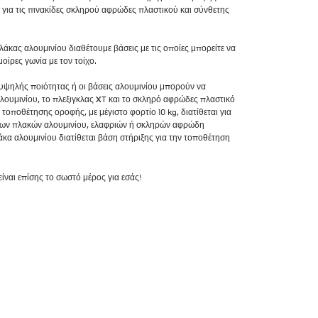
α για τις πινακίδες σκληρού αφρώδες πλαστικού και σύνθετης
άκας αλουμινίου διαθέτουμε βάσεις με τις οποίες μπορείτε να
οίρες γωνία με τον τοίχο.
υψηλής ποιότητας ή οι βάσεις αλουμινίου μπορούν να
λουμινίου, το πλεξιγκλας XT και το σκληρό αφρώδες πλαστικό
τοποθέτησης οροφής, με μέγιστο φορτίο 10 kg, διατίθεται για
ων πλακών αλουμινίου, ελαφριών ή σκληρών αφρώδη
άκα αλουμινίου διατίθεται βάση στήριξης για την τοποθέτηση
 είναι επίσης το σωστό μέρος για εσάς!