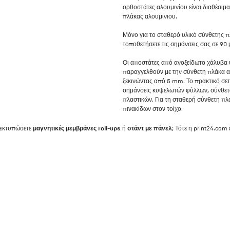
ορθοστάτες αλουμινίου είναι διαθέσιμ
πλάκας αλουμινιου.
Μόνο για το σταθερό υλικό σύνθετης πλ
τοποθετήσετε τις σημάνσεις σας σε 90 μ
Οι αποστάτες από ανοξείδωτο χάλυβα 
παραγγελθούν με την σύνθετη πλάκα α
ξεκινώντας από 5 mm. Το πρακτικό σετ 
σημάνσεις κυψελωτών φύλλων, σύνθετ
πλαστικών. Για τη σταθερή σύνθετη πλ
πινακίδων στον τοίχο.
μαγνητικές μεμβράνες
roll-ups
στάντ με πάνελ
 εκτυπώσετε
ή
; Τότε η print24.com