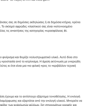
άνσεις σας σε δημόσιες εκδηλώσεις ή σε δημόσια κτήρια, πρέπει
. Το σκληρό αφρώδες πλαστικού σας είναι πιστοποιημένο
όλες τις απαιτήσεις της κατηγορίας πυρασφάλειας B1.
ν φινίρισμα και θυμίζει πολυστρωματικό υλικό. Αυτό δίνει στο
η προστασία από το κιτρίνισμα. Η άμεση εκτύπωση με υπεριώδη
λύτες κι έτσι είναι μια πιο φιλική προς το περιβάλλον τεχνική
έση έχουμε και το αντίστοιχο εξάρτημα τοποθέτησης. Η επιλογή
διαμόρφωσης και εξαρτάται από την επιλογή υλικού. Μπορείτε να
πινακίδες των κυψελωτών φύλλων. Σετ στηριγμάτων οροφής και