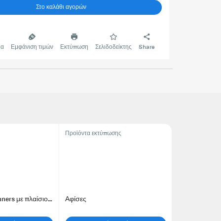
Στο καλάθι αγορών
δα
Εμφάνιση τιμών
Εκτύπωση
Σελιδοδείκτης
Share
Προϊόντα εκτύπωσης
Yφασμάτινα banners με πλαίσιο αλουμινίου
Αφίσες