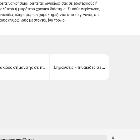
είτε να χρησιμοποιείτε τις πινακίδες σας σε εσωτερικούς ή
γαλύτερο ή μικρότερο χρονικό διάστημα. Σε κάθε περίπτωση,
 πινακίδες πληροφοριών χαρακτηρίζονται από το γεγονός ότι
στους ανθρώπους με στοχευμένο τρόπο.
Πινακίδες σήμανσης σε πάνελ αλουμινίου Aludibond
Σημάνσεις - πινακίδες σε πλέξιγκλας
0