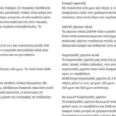
Ελαφρύ αφρολέξ:
ύ στιβαρό. Οι πίνακιδες διατίθενται
Με πυκνότητα 635 gsm και πάχος 5 mm
ρεις μεταλλικές πλάκες είναι ασημί στο
ελαφρύτερο υλικό που χρησιμοποιείται
τέσσερις μπορούν να εκτυπωθούν μόνο
πεύκολος στην κοπή λόγω του πυρήν
α εκτυπωθεί και στις δύο πλευρές.
με πυρήνα πολυαιθυλενίου. Το
DISPA® χάρτινα πάνελ
Τα χάρτινα πάνελ DISPA® είναι η φιλικ
Είναι 100% ανακυκλώσιμα και ταυτόχρο
ανάγλυφο χάρτινο πυρήνα με πολλές στ
 10 mm και πυκνότητα μεταξύ 1100
εξαιρετικά ελαφρύ και ανθεκτικό στην κ
ν υπεριώδη ακτινοβολία αλλά είναι
κοπούν και να τρυπηθούν.
Κυματοειδές χαρτόνι λευκό
Το κυματοειδές χαρτόνι μας είναι ένα 
λείες, λευκές πλάκες κάλυψης, που μπ
ητας 450 gsm. Το υλικό είναι 100%
κυματοειδές χαρτόνι είναι πολύ ελαφρ
προς το περιβάλλον.
Διαθέτουμε κυματοειδές χαρτόνι σε 3 
πάχος μόνο 1,4 mm, με gsm 320 gsm. 
 τη σύνθετη πλάκα αλουμινίου. Με
500 gsm και 550 gsm αντίστοιχα.
ς, αδιάβροχο διαφανές ακρυλικό γυαλί
ετικά ελκυστικό. Η εκτύπωση UV
τη χρήση της επιγραφής σε πλέξιγκλας
Re-board® Κυψελοειδές χαρτόνι
Το κυψελοειδές χαρτόνι Re-board® είν
φιλικό προς το περιβάλλον και 100% αν
ελαφρύ υλικό μπορεί να χρησιμοποιηθε
Προσφέρουμε κυψελοειδέα χαρτόνι Re-