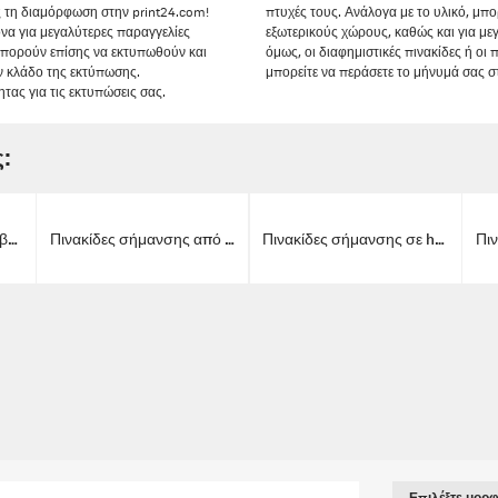
ς τη διαμόρφωση στην print24.com!
πτυχές τους. Ανάλογα με το υλικό, μπορ
να για μεγαλύτερες παραγγελίες
εξωτερικούς χώρους, καθώς και για με
 μπορούν επίσης να εκτυπωθούν και
όμως, οι διαφημιστικές πινακίδες ή οι
ον κλάδο της εκτύπωσης.
μπορείτε να περάσετε το μήνυμά σας 
τας για τις εκτυπώσεις σας.
:
Πινακίδες σήμανσης με βεντούζες
Πινακίδες σήμανσης από light foam board
Πινακίδες σήμανσης σε hard foam board