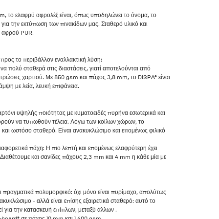
, το ελαφρύ αφρολέξ είναι, όπως υποδηλώνει το όνομα, το
 για την εκτύπωση των πινακίδων μας. Σταθερό υλικό και
α αφρού PUR.
ή προς το περιβάλλον εναλλακτική λύση:
να πολύ σταθερά στις διαστάσεις, γιατί αποτελούνται από
ρώσεις χαρτιού. Με 850 gsm και πάχος 3,8 mm, το DISPA® είναι
άμψη με λεία, λευκή επιφάνεια.
χαρτόνι υψηλής ποιότητας με κυματοειδές πυρήνα εσωτερικά και
ορούν να τυπωθούν τέλεια. Λόγω των κοίλων χώρων, το
ύ και ωστόσο σταθερό. Είναι ανακυκλώσιμο και επομένως φιλικό
διαφορετικά πάχη: Η πιο λεπτή και επομένως ελαφρύτερη έχει
Διαθέτουμε και σανίδες πάχους 2,3 mm και 4 mm η κάθε μία με
αι πραγματικά πολυμορφικό: όχι μόνο είναι πυρίμαχο, απολύτως
ακυκλώσιμο - αλλά είναι επίσης εξαιρετικά σταθερό: αυτό το
ί για την κατασκευή επίπλων, μεταξύ άλλων .
board® σε πάχος 10 mm και 1.400 gsm.