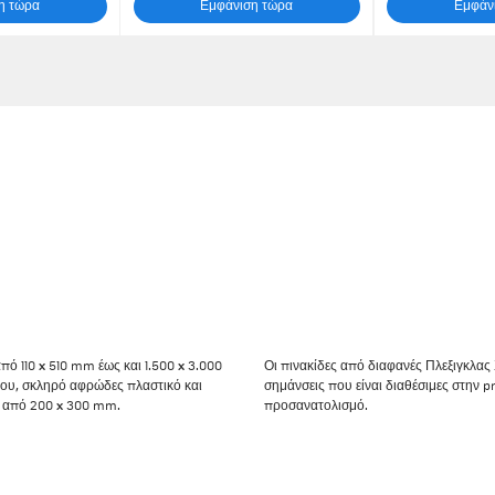
η τώρα
Εμφάνιση τώρα
Εμφάν
πό 110 x 510 mm έως και 1.500 x 3.000
Οι πινακίδες από διαφανές Πλεξιγκλας 
ου, σκληρό αφρώδες πλαστικό και
σημάνσεις που είναι διαθέσιμες στην 
ς από 200 x 300 mm.
προσανατολισμό.