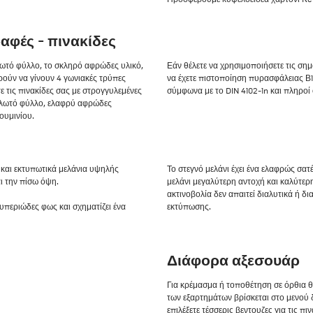
αφές - πινακίδες
λωτό φύλλο, το σκληρό αφρώδες υλικό,
Εάν θέλετε να χρησιμοποιήσετε τις σημ
ρούν να γίνουν 4 γωνιακές τρύπες
να έχετε πιστοποίηση πυρασφάλειας Β1
ε τις πινακίδες σας με στρογγυλεμένες
σύμφωνα με το DIN 4102-1n και πληροί 
υψελωτό φύλλο, ελαφρύ αφρώδες
ουμινίου.
και εκτυπωτικά μελάνια υψηλής
Το στεγνό μελάνι έχει ένα ελαφρώς σατέ
ι την πίσω όψη.
μελάνι μεγαλύτερη αντοχή και καλύτερ
ακτινοβολία δεν απαιτεί διαλυτικά ή δια
υπεριώδες φως και σχηματίζει ένα
εκτύπωσης.
Διάφορα αξεσουάρ
Για κρέμασμα ή τοποθέτηση σε όρθια θ
των εξαρτημάτων βρίσκεται στο μενού 
επιλέξετε τέσσερις βεντουζες για τις 