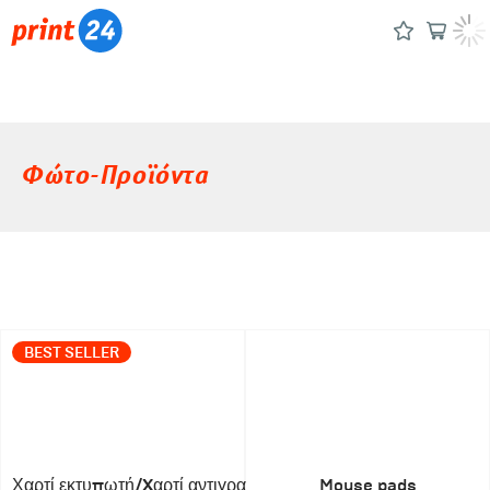
Φώτο-Προϊόντα
BEST SELLER
Χαρτί εκτυπωτή/Xαρτί αντιγραφής
Mouse pads