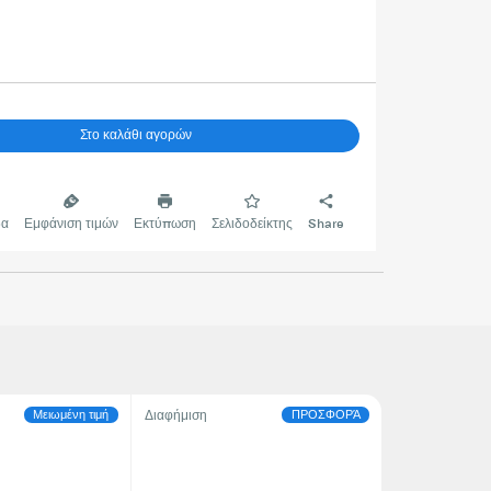
Στο καλάθι αγορών
δα
Εμφάνιση τιμών
Εκτύπωση
Σελιδοδείκτης
Share
Μειωμένη τιμή
ΠΡΟΣΦΟΡΆ
Διαφήμιση