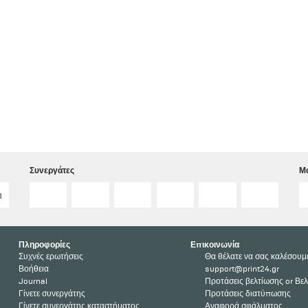
Συνεργάτες
Μα
η
Πληροφορίες
Επικοινωνία
Συχνές ερωτήσεις
Θα θέλατε να σας καλέσουμ
Βοήθεια
support@print24.gr
Journal
Προτάσεις βελτίωσης or Βελ
Γίνετε συνεργάτης
Προτάσεις διατύπωσης
Γίνετε συνεργάτης καταστήματος
Αναφορά σφάλματος