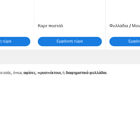
Καρτ ποστάλ
η τώρα
Εμφάνιση τώρα
Εμφάν
αφίσες
προσπέκτους
διαφημιστικά φυλλάδια
ια εσάς, όπως
,
ή
.