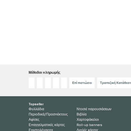
Μέθοδοι πληρωμής
Επί πιστώσει
Τραπεζική Κατάθεσ
Topseller
Φυλλάδια
Ντοσιέ παρουσιάσεων
Περιοδικά/Προσπέκτους
Βιβλία
Αφίσες
Χαρτοφάκελοι
Επαγγελματικές κάρτες
Roll-up banners
Επιστολόχαρτα
Διπλές κάρτες