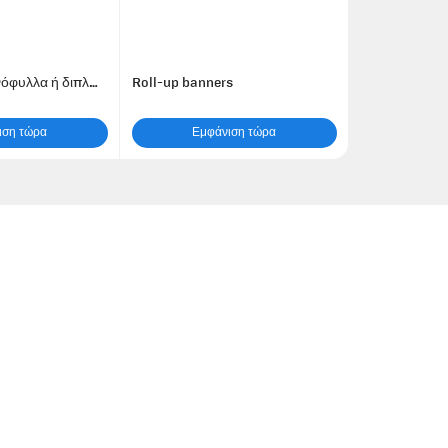
Φυλλάδια / Μονόφυλλα ή διπλωμένα
Roll-up banners
ιση τώρα
Εμφάνιση τώρα