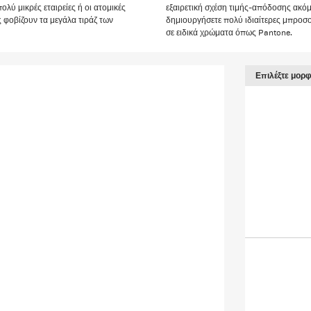
ολύ μικρές εταιρείες ή οι ατομικές
εξαιρετική σχέση τιμής-απόδοσης ακόμη
ς φοβίζουν τα μεγάλα τιράζ των
δημιουργήσετε πολύ ιδιαίτερες μπροσ
σε ειδικά χρώματα όπως Pantone.
Επιλέξτε μορ