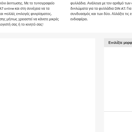
πόνι έκπτωσης. Με το τυπογραφείο
φυλλάδια. Ανάλογα με τον αριθμό των σ
 online και στη συνέχεια να τα
διπλώματα για τα φυλλάδια DIN A7. Γ
αι πολλές επιλογές φινιρίσματος.
συνδυασμός και των δύο. Αλλάξτε τις 
σης μήπως χρειαστεί να κάνετε μικρές
ενδιαφέρει.
ογιστή σας ή το κινητό σας!
Επιλέξτε μορ