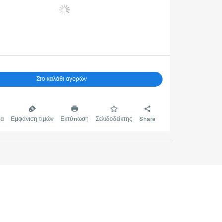
Στο καλάθι αγορών
δα
Εμφάνιση τιμών
Εκτύπωση
Σελιδοδείκτης
Share