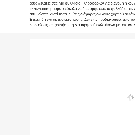
τους πελάτες σας, για φυλλάδιο πληροφοριών για διανομή ή κου
print24.com μπορείτε εύκολα να διαμορφώσετε τα φυλλάδια DIN A7
εκτυπώσετε. Διατίθενται επίσης διάφορες επιλογές χαρτιού αλλά κ
Έχετε ήδη ένα αρχείο εκτύπωσης; Δείτε τις προδιαγραφές εκτύπω
διορθώσεις και ξεκινήστε τη διαμόρφωσή εδώ εύκολα με τον υπολ