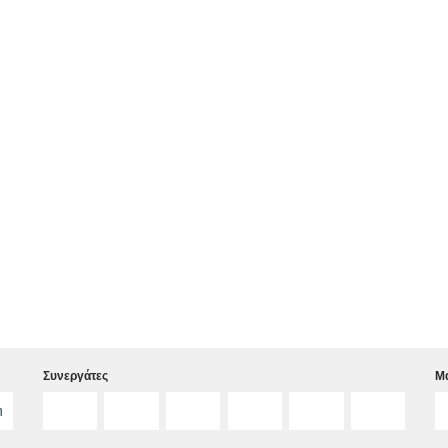
Συνεργάτες
Μα
η