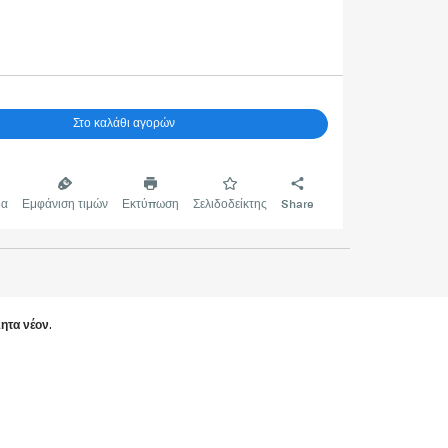
Στο καλάθι αγορών
δα
Εμφάνιση τιμών
Εκτύπωση
Σελιδοδείκτης
Share
ητα νέον
.