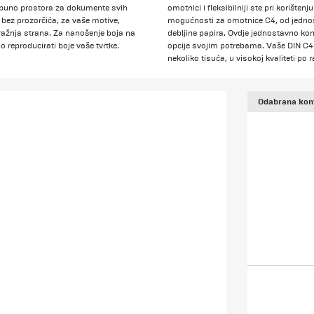
e puno prostora za dokumente svih
omotnici i fleksibilniji ste pri korišt
bez prozorčića, za vaše motive,
mogućnosti za omotnice C4, od jednost
tražnja strana. Za nanošenje boja na
debljine papira. Ovdje jednostavno konf
 reproducirati boje vaše tvrtke.
opcije svojim potrebama. Vaše DIN C4
nekoliko tisuća, u visokoj kvaliteti p
Odabrana konf