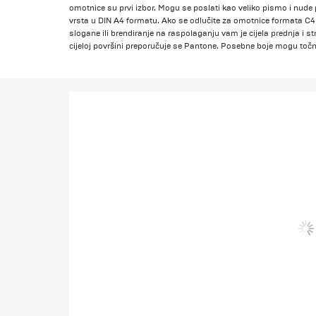
omotnice su prvi izbor. Mogu se poslati kao veliko pismo i nud
vrsta u DIN A4 formatu. Ako se odlučite za omotnice formata C4 
slogane ili brendiranje na raspolaganju vam je cijela prednja i s
cijeloj površini preporučuje se Pantone. Posebne boje mogu točno