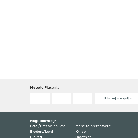
Metode Plaćanja
Plaćanje unaprijed
Najprodavanije
Letci/Presavijeni letci
Mape za prezentacije
Brošure/Letci
Knjige
Plakati
Omotnice