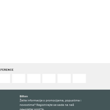
EFERENCE
Bilten
Želite informacije o promocijama, popustima i
novostima? Registrirajte se sada na naš
newsletter print24.