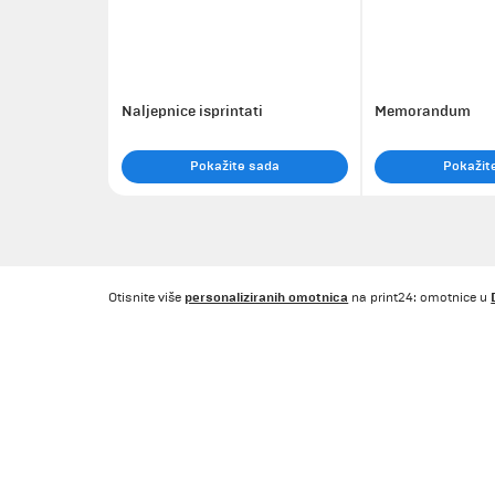
Naljepnice isprintati
Memorandum
Pokažite sada
Pokažit
personaliziranih omotnica
Otisnite više
na print24: omotnice u