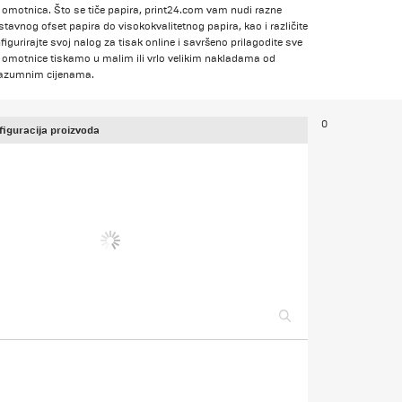
enju omotnica. Što se tiče papira, print24.com vam nudi razne
avnog ofset papira do visokokvalitetnog papira, kao i različite
igurirajte svoj nalog za tisak online i savršeno prilagodite sve
 omotnice tiskamo u malim ili vrlo velikim nakladama od
o razumnim cijenama.
0
iguracija proizvoda