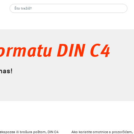
ormatu DIN C4
nas!
 ekspozea ili brošura poštom, DIN C4
Ako koristite omotnice s prozorčićem, 