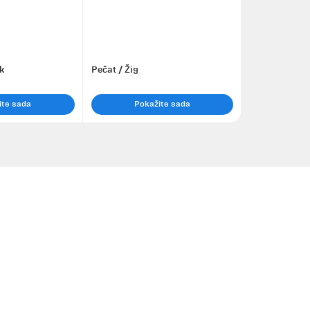
k
Pečat / Žig
ite sada
Pokažite sada