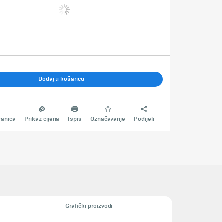
Dodaj u košaricu
ranica
Prikaz cijena
Ispis
Označavanje
Podijeli
Grafički proizvodi