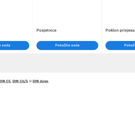
Posjetnice
Poklon privjesa
e sada
Pokažite sada
Pokaž
DIN C5
DIN C6/5
DIN duge
,
ili
.