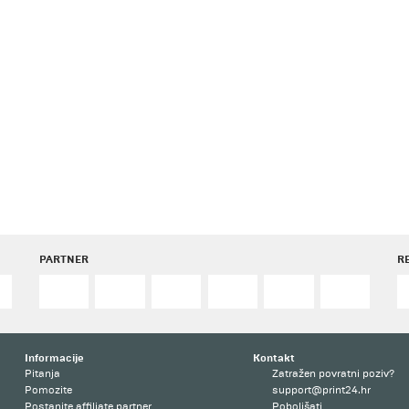
PARTNER
R
Informacije
Kontakt
Pitanja
Zatražen povratni poziv?
Pomozite
support@print24.hr
Postanite affiliate partner
Poboljšati