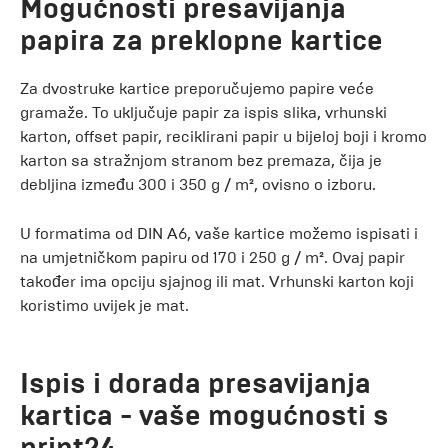
Mogućnosti presavijanja
papira za preklopne kartice
Za dvostruke kartice preporučujemo papire veće
gramaže. To uključuje papir za ispis slika, vrhunski
karton, offset papir, reciklirani papir u bijeloj boji i kromo
karton sa stražnjom stranom bez premaza, čija je
debljina između 300 i 350 g / m², ovisno o izboru.
U formatima od DIN A6, vaše kartice možemo ispisati i
na umjetničkom papiru od 170 i 250 g / m². Ovaj papir
također ima opciju sjajnog ili mat. Vrhunski karton koji
koristimo uvijek je mat.
Ispis i dorada presavijanja
kartica - vaše mogućnosti s
print24