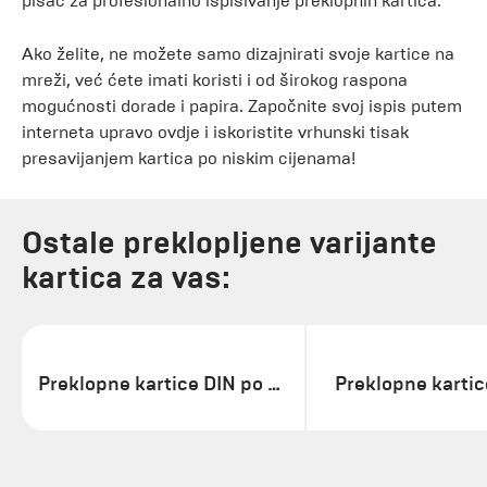
pisač za profesionalno ispisivanje preklopnih kartica.
Ako želite, ne možete samo dizajnirati svoje kartice na
mreži, već ćete imati koristi i od širokog raspona
mogućnosti dorade i papira. Započnite svoj ispis putem
interneta upravo ovdje i iskoristite vrhunski tisak
presavijanjem kartica po niskim cijenama!
Ostale preklopljene varijante
kartica za vas:
Preklopne kartice DIN po dužini
Preklopne kartic