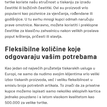
tvrtke koriste našu stručnost u tiskanju za izradu
čestitki ili božićnih čestitki. Ovi su proizvodi vrlo
popularni kao pozivnice za vjenčanja, rođendane ili
godišnjice. U tu svrhu mnogi kupci odmah naručuju
prave omotnice. Naravno, možete koristiti i preklopne
čestitke za klasičnu zahvalnicu nakon velikih proslava
poput krštenja, pričesti ili slavlja.
Fleksibilne količine koje
odgovaraju vašim potrebama
Kao jedan od najvećih pružatelja tiskarskih usluga u
Europi, ne samo da nudimo svojim klijentima vrlo veliki
izbor tiskanih proizvoda, već i veliku fleksibilnost u
smislu broja potrebnih artikala. To znači da za privatne
kupce možemo ispisati samo nekoliko sklopivih kartica
jednako pouzdano i s istom visokom kvalitetom kao
500.000 za velike tvrtke.