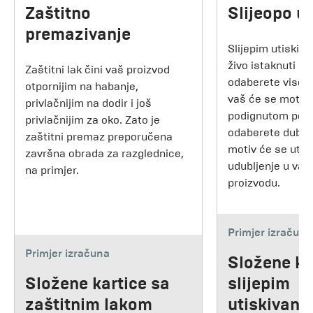
Zaštitno
Slijeopo ut
premazivanje
Slijepim utiski
živo istaknuti mo
Zaštitni lak čini vaš proizvod
odaberete visoko
otpornijim na habanje,
vaš će se motiv 
privlačnijim na dodir i još
podignutom polo
privlačnijim za oko. Zato je
odaberete duboko
zaštitni premaz preporučena
motiv će se utis
završna obrada za razglednice,
udubljenje u va
na primjer.
proizvodu.
Primjer izračuna
Primjer izračuna
Složene ka
Složene kartice sa
slijepim
zaštitnim lakom
utiskivanj