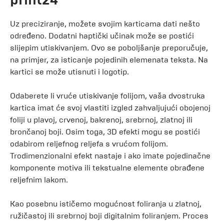
Uz preciziranje, možete svojim karticama dati nešto
određeno. Dodatni haptički učinak može se postići
slijepim utiskivanjem. Ovo se poboljšanje preporučuje,
na primjer, za isticanje pojedinih elemenata teksta. Na
kartici se može utisnuti i logotip.
Odaberete li vruće utiskivanje folijom, vaša dvostruka
kartica imat će svoj vlastiti izgled zahvaljujući obojenoj
foliji u plavoj, crvenoj, bakrenoj, srebrnoj, zlatnoj ili
brončanoj boji. Osim toga, 3D efekti mogu se postići
odabirom reljefnog reljefa s vrućom folijom.
Trodimenzionalni efekt nastaje i ako imate pojedinačne
komponente motiva ili tekstualne elemente obrađene
reljefnim lakom.
Kao posebnu ističemo mogućnost foliranja u zlatnoj,
ružičastoj ili srebrnoj boji digitalnim foliranjem. Proces