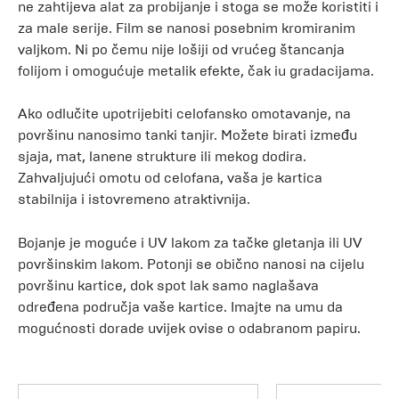
ne zahtijeva alat za probijanje i stoga se može koristiti i
za male serije. Film se nanosi posebnim kromiranim
valjkom. Ni po čemu nije lošiji od vrućeg štancanja
folijom i omogućuje metalik efekte, čak iu gradacijama.
Ako odlučite upotrijebiti celofansko omotavanje, na
površinu nanosimo tanki tanjir. Možete birati između
sjaja, mat, lanene strukture ili mekog dodira.
Zahvaljujući omotu od celofana, vaša je kartica
stabilnija i istovremeno atraktivnija.
Bojanje je moguće i UV lakom za tačke gletanja ili UV
površinskim lakom. Potonji se obično nanosi na cijelu
površinu kartice, dok spot lak samo naglašava
određena područja vaše kartice. Imajte na umu da
mogućnosti dorade uvijek ovise o odabranom papiru.