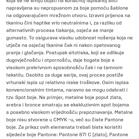
koja se ne smiju bojati na konačnoj ispisanoj slici
napravljena su nepropusnom za boje pomoću šablone
na odgovarajućem mrežnom otvoru. Izravni prijenos na
tkaninu čini haptike vrlo neutralnima i, za razliku od
alternativnih procesa tiskanja, osjeća se manje
gumasto. To osigurava visoku udobnost nošenja koja ne
utječe na osjećaj tkanine čak ni nakon opetovanog
pranja i glačanja. Postupak sitotiska, koji se odlikuje
dugovječnošću i otpornošću, daje bogate boje s
visokom prekrivnom sposobnošću čak i na tamnom
tekstilu. Osobito za duge serije, ovaj proces postiže
vrhunski ispis uz relativno niske troškove. Osim ispisa
konvencionalnim tintama, naravno se mogu odabrati i
tzv. Spot boje. Na primjer, metalne boje poput zlata,
srebra i bronce smatraju se ekskluzivnim spot bojama
s posebno visokom vrijednošću prepoznavanja. Metalne
boje nisu stvorene u CMYK -u, već su čiste Pantone
boje. Za prikaz ovih elemenata trebali biste koristiti
sljedeće boje Pantone: Pantone 871 C (zlato), Pantone