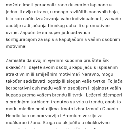
možete imati personalizirane dukserice ispisane s
jedne ili dvije strane, u mnogo različitih osnovnih boja,
bilo kao način izražavanja vaše individualnosti, za vaše
osoblje radi jačanja timskog duha ili u promotivne
svrhe. Započnite sa super jednostavnom
konfiguracijom za ispis s kapuljačom s vašim osobnim
motivima!
Zamislite da svojim vjernim kupcima priuštite šik
skakač? Ili dajete svom osoblju kapuljaču s ispisanim
atraktivnim ili smiješnim motivima? Naravno, mogu
također sadržavati logotip ili slogan vaše tvrtke. To jača
korporativni duh među vašim osobljem i lojalnost vaših
kupaca prema vašem brendu ili tvrtki. Ležerni džemperi
s prednjom torbicom trenutno su vrlo u trendu, osobito
među mladim nositeljima. Imate izbor između Classic
Hoodie kao unisex verzije i Premium verzije za
muškarce i žene. Stoga se uključite u ekskluzivno