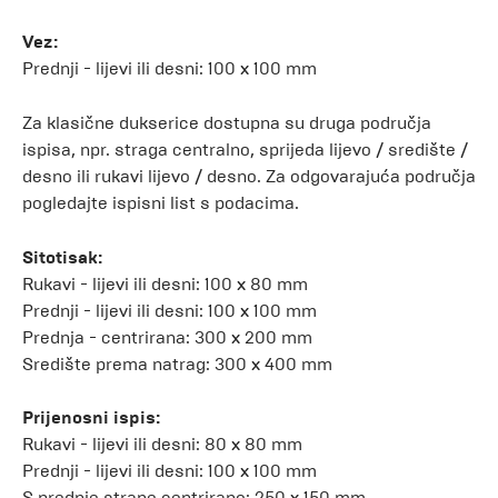
Vez:
Prednji - lijevi ili desni: 100 x 100 mm
Za klasične dukserice dostupna su druga područja
ispisa, npr. straga centralno, sprijeda lijevo / središte /
desno ili rukavi lijevo / desno. Za odgovarajuća područja
pogledajte ispisni list s podacima.
Sitotisak:
Rukavi - lijevi ili desni: 100 x 80 mm
Prednji - lijevi ili desni: 100 x 100 mm
Prednja - centrirana: 300 x 200 mm
Središte prema natrag: 300 x 400 mm
Prijenosni ispis:
Rukavi - lijevi ili desni: 80 x 80 mm
Prednji - lijevi ili desni: 100 x 100 mm
S prednje strane centrirano: 250 x 150 mm