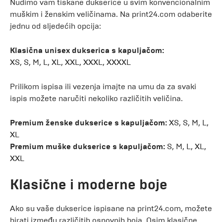
Nudimo vam tiskane dukserice u svim konvencionalnim
muškim i ženskim veličinama. Na print24.com odaberite
jednu od sljedećih opcija:
Klasična unisex dukserica s kapuljačom:
XS, S, M, L, XL, XXL, XXXL, XXXXL
Prilikom ispisa ili vezenja imajte na umu da za svaki
ispis možete naručiti nekoliko različitih veličina.
Premium ženske dukserice s kapuljačom:
XS, S, M, L,
XL
Premium muške dukserice s kapuljačom:
S, M, L, XL,
XXL
Klasične i moderne boje
Ako su vaše dukserice ispisane na print24.com, možete
birati između različitih osnovnih boja. Osim klasične