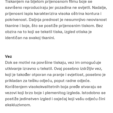
Tiskanjem na bijelom prijenosnom filmu boje se
savršeno reproduciraju jer pozadina ne svijetli. Nadalje,
prijenosni ispis karakterizira visoka oštrina kontura i
pokrivenost. Daljnja prednost je nesumnjivo neovisnost
tkanine i boje, što se postiže prijenosnim tiskom. Bez
obzira na to koji se tekstil tiska, izgled otiska je
identičan na svakoj tkanini.
Vez
Dok se motivi na površine tiskaju, vez im omogućuje
utkivanje izravno u tekstil. Ovaj posebno izdržljiv vez,
koji je također otporan na pranje i svjetlost, posebno je
prikladan za tešku odjeću, poput radne odjeće.
Korištenjem visokokvalitetnih boja pređe stvaraju se
vezovi koji brzo boje i plemenitog izgleda. Istodobno se
postiže jedinstven izgled i osjećaj koji vašu odjeću čini
ekskluzivnom.