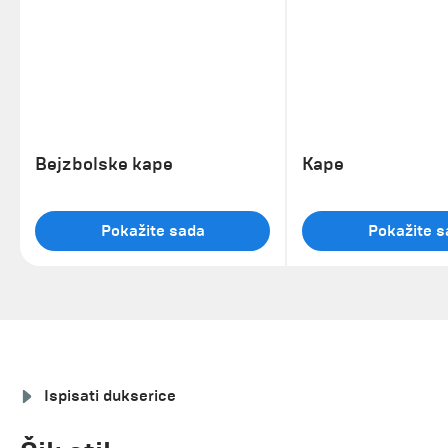
Bejzbolske kape
Kape
Pokažite sada
Pokažite s
Ispisati dukserice