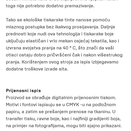
toga nije potrebno dodatno premazivanje.
Tako se ekološke tiskarske tinte nanose pomoću
mlaznog postupka bez ikakvog prosijavanja. Daljnje
prednosti koje nudi ova tehnologija i tiskarske boje
uključuju elastičan i vrlo mekan osjećaj tekstila, kao i
izvrsna svojstva pranja na 40 ° C, što znači da vaši
otisci ostaju dobro pričvršćeni čak i nakon višestrukog
pranja. Korištenjem ovog stroja za ispis izbjegavamo
dodatne troškove izrade sita.
Prijenosni ispis
Proizvod se obrađuje digitalnim prijenosnim tiskom.
Motivi i fontovi ispisuju se u CMYK -u na podložnom
papiru, a zatim se prešanjem prenose na tkaninu. U
transfer tisku, ravne boje, kao i najfiniji gradijenti boja,
na primjer na fotografijama, mogu biti sjajno prikazani.