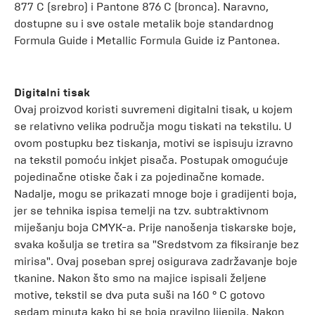
877 C (srebro) i Pantone 876 C (bronca). Naravno,
dostupne su i sve ostale metalik boje standardnog
Formula Guide i Metallic Formula Guide iz Pantonea.
Digitalni tisak
Ovaj proizvod koristi suvremeni digitalni tisak, u kojem
se relativno velika područja mogu tiskati na tekstilu. U
ovom postupku bez tiskanja, motivi se ispisuju izravno
na tekstil pomoću inkjet pisača. Postupak omogućuje
pojedinačne otiske čak i za pojedinačne komade.
Nadalje, mogu se prikazati mnoge boje i gradijenti boja,
jer se tehnika ispisa temelji na tzv. subtraktivnom
miješanju boja CMYK-a. Prije nanošenja tiskarske boje,
svaka košulja se tretira sa "Sredstvom za fiksiranje bez
mirisa". Ovaj poseban sprej osigurava zadržavanje boje
tkanine. Nakon što smo na majice ispisali željene
motive, tekstil se dva puta suši na 160 ° C gotovo
sedam minuta kako bi se boja pravilno lijepila. Nakon