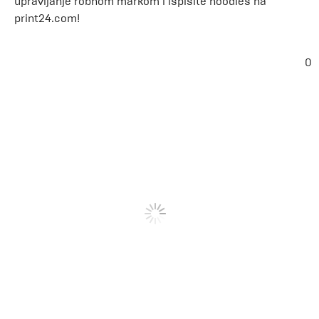
upravljanje robnom markom i ispišite hoodies na
print24.com!
0