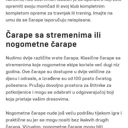
opremiti svoju momčad ili svoj klub kompletnim
kompletom opreme za travnjak ili trening. Imajte na
umu da se čarape isporučuju neispisane.
Čarape sa stremenima ili
nogometne čarape
Nudimo dvije različite vrste čarapa. Klasične čarape sa
stremenima koje nogometne ekipe koriste već dugi niz
godina. Ove čarape su dostupne u dvije veličine za
djecu i odrasle, a izrađene su od 100 posto čvrstog
poliestera. Pružaju dovoljno prostora za štitnike za
potkoljenice i mogu se odabrati u odgovarajućoj boji
koja pristaje vašim dresovima.
Nogometne čarape nude još veću podršku tijekom igre i
praktične su jer se mogu nositi bez ikakvih drugih
čarapa. Vizualno, nogometne čarape mogu biti