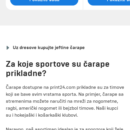
Uz dresove kupujte jeftine čarape
Za koje sportove su čarape
prikladne?
Čarape dostupne na print24.com prikladne su za timove
koji se bave svim vrstama sporta. Na primjer, čarape sa
stremenima možete naručiti na mreži za nogometne,
ragbi, američki nogomet ili bejzbol timove. Naši kupci
su i hokejaški i košarkaški klubovi.
Naravno, naš asortiman idealan je za sponzore koji žele