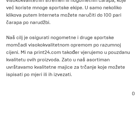
visokokvalitetnih stremen ili nogometnih čarapa, koje
već koriste mnoge sportske ekipe. U samo nekoliko
klikova putem Interneta možete naručiti do 100 pari
čarapa po narudžbi.
Naš cilj je osigurati nogometne i druge sportske
momčadi visokokvalitetnom opremom po razumnoj
cijeni. Mi na print24.com također vjerujemo u pouzdanu
kvalitetu ovih proizvoda. Zato u naš asortiman
uvrštavamo kvalitetne majice za trčanje koje možete
ispisati po mjeri ili ih izvezati.
0