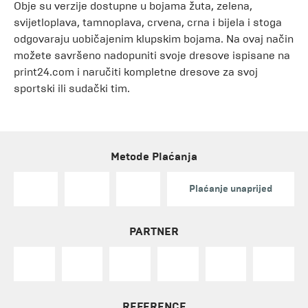
Obje su verzije dostupne u bojama žuta, zelena,
svijetloplava, tamnoplava, crvena, crna i bijela i stoga
odgovaraju uobičajenim klupskim bojama. Na ovaj način
možete savršeno nadopuniti svoje dresove ispisane na
print24.com i naručiti kompletne dresove za svoj
sportski ili sudački tim.
Metode Plaćanja
Plaćanje unaprijed
PARTNER
REFERENCE