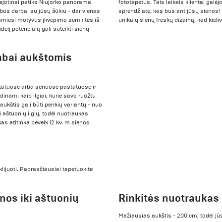
ejotinai patiks Niujorko panorama
fototapetus. Tais laikais klientai galėj
bos darbai su jūsų šūkiu - dar vienas
sprendžiate, kas bus ant jūsų sienos
kdamiesi motyvus įkvėpimo semkitės iš
unikalų sienų freskų dizainą, kad ki
delį potencialą gali suteikti sienų
labai aukštomis
tatuose arba senuose pastatuose ir
nami kaip ilgiai, kurie savo ruožtu
aukštis gali būti penkių variantų - nuo
i aštuonių ilgių, todėl nuotraukas
s atitinka beveik 12 kv. m sienos
lijuoti. Paprasčiausiai tapetuokite
nos iki aštuonių
Rinkitės nuotraukas
Mažiausias aukštis - 200 cm, todėl jūs