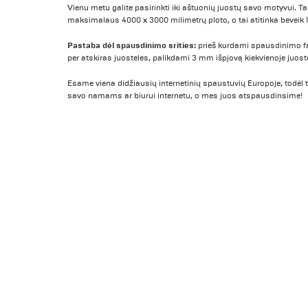
Vienu metu galite pasirinkti iki aštuonių juostų savo motyvui. T
maksimalaus 4000 x 3000 milimetrų ploto, o tai atitinka beveik 1
Pastaba dėl spausdinimo srities:
prieš kurdami spausdinimo fai
per atskiras juosteles, palikdami 3 mm išpjovą kiekvienoje juost
Esame viena didžiausių internetinių spaustuvių Europoje, todėl 
savo namams ar biurui internetu, o mes juos atspausdinsime!