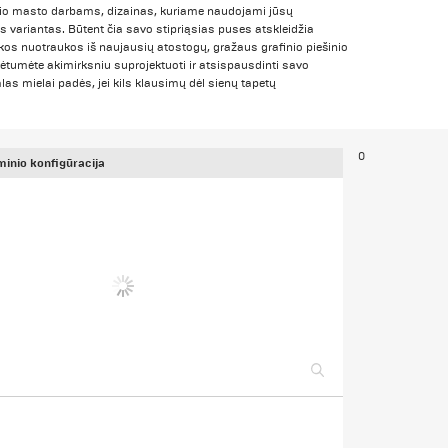
elio masto darbams, dizainas, kuriame naudojami jūsų
s variantas. Būtent čia savo stipriąsias puses atskleidžia
škos nuotraukos iš naujausių atostogų, gražaus grafinio piešinio
lėtumėte akimirksniu suprojektuoti ir atsispausdinti savo
as mielai padės, jei kils klausimų dėl sienų tapetų
0
minio konfigūracija