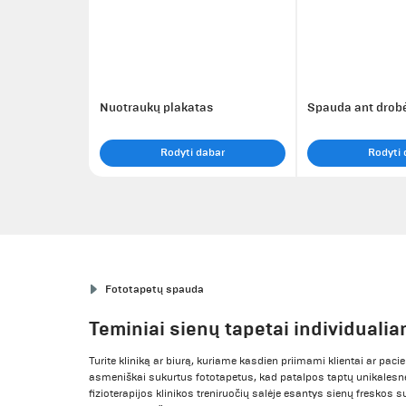
Nuotraukų plakatas
Spauda ant drobė
Rodyti dabar
Rodyti 
Fototapetų spauda
Teminiai sienų tapetai individualia
Turite kliniką ar biurą, kuriame kasdien priimami klientai ar pa
asmeniškai sukurtus fototapetus, kad patalpos taptų unikalesn
fizioterapijos klinikos treniruočių salėje esantys sienų freskos 