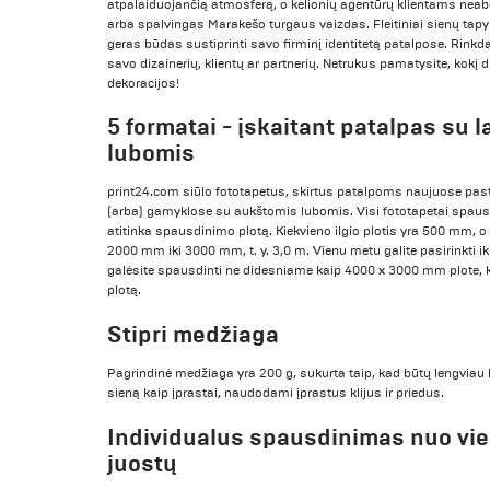
atpalaiduojančią atmosferą, o kelionių agentūrų klientams neab
arba spalvingas Marakešo turgaus vaizdas. Fleitiniai sienų tapy
geras būdas sustiprinti savo firminį identitetą patalpose. Rin
savo dizainerių, klientų ar partnerių. Netrukus pamatysite, kokį di
dekoracijos!
5 formatai - įskaitant patalpas su 
lubomis
print24.com siūlo fototapetus, skirtus patalpoms naujuose pas
(arba) gamyklose su aukštomis lubomis. Visi fototapetai spausdi
atitinka spausdinimo plotą. Kiekvieno ilgio plotis yra 500 mm, o 
2000 mm iki 3000 mm, t. y. 3,0 m. Vienu metu galite pasirinkti ik
galėsite spausdinti ne didesniame kaip 4000 x 3000 mm plote, ka
plotą.
Stipri medžiaga
Pagrindinė medžiaga yra 200 g, sukurta taip, kad būtų lengviau k
sieną kaip įprastai, naudodami įprastus klijus ir priedus.
Individualus spausdinimas nuo vie
juostų