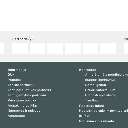
Partneris. \ T
N
Informacija
Kontaktas
DUK
Ar norėtumėte atgalinio s
Pagalba
support@print24.lt
Tapkite partneriu
Darosi geriau
Tapti parduotuvės partneriu
Geriau suformuluoti
Tapti gamybos partneriu
Pranešti apie klaidą
Privatumo politika
Trustbox
Atšaukimo politika
Paslaugų laikai
Nuostatos ir sąlygos
Nuo pirmadienio iki penktadien
Atspaudas
iki 17 val
Socialinė žiniasklaida