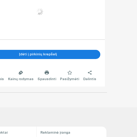
Įdėti į pirkinių krepšelį
pis
Kainų rodymas
Spausdinti
Pasižymėti
Dalintis
uktai
Reklaminė įranga