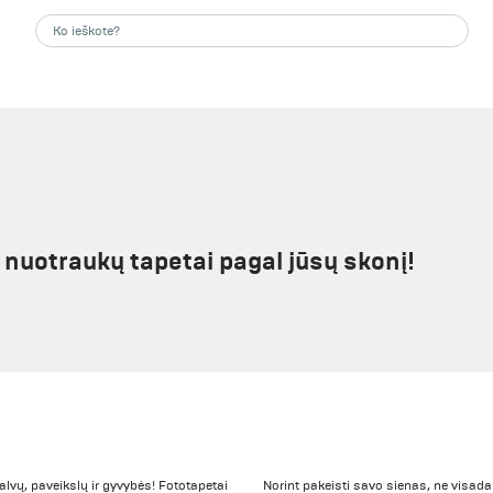
nuotraukų tapetai pagal jūsų skonį!
lvų, paveikslų ir gyvybės! Fototapetai
Norint pakeisti savo sienas, ne visada 