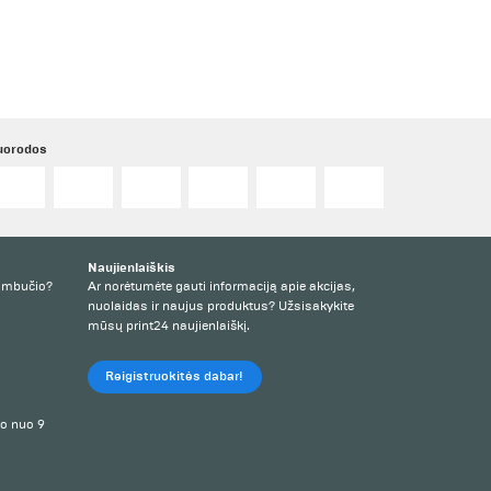
uorodos
Naujienlaiškis
kambučio?
Ar norėtumėte gauti informaciją apie akcijas,
nuolaidas ir naujus produktus? Užsisakykite
mūsų print24 naujienlaiškį.
Reigistruokitės dabar!
io nuo 9