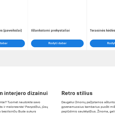
s (paveikslai)
Išlankstomi prekystaliai
Terasinės kėdės
dabar
Rodyti dabar
Rodyt
m interjero dizainui
Retro stilius
cientai? Tuomet naudokite savo
Daugeliui žmonių pažįstamos aštunto
ės ir malonesnės! Pavyzdžiui, jūsų
gyvenamuosius kambarius puošti miška
su besiilsinčiu Buda sukurs
paplūdimio saulėlydžius. Žinoma, galite