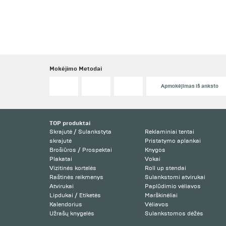
Mokėjimo Metodai
Apmokėjimas iš anksto
TOP produktai
Skrajutė / Sulankstyta
Reklaminiai tentai
skrajutė
Pristatymo aplankai
Brošiūros / Prospektai
Knygos
Plakatai
Vokai
Vizitinės kortelės
Roll up stendai
Raštinės reikmenys
Sulankstomi atvirukai
Atvirukai
Paplūdimio vėliavos
Lipdukai / Etiketės
Marškinėliai
Kalendorius
Vėliavos
Užrašų knygelės
Sulankstomos dėžės