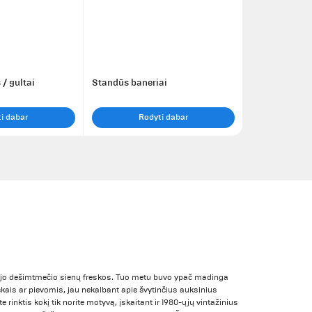
 / gultai
Standūs baneriai
i dabar
Rodyti dabar
jo dešimtmečio sienų freskos. Tuo metu buvo ypač madinga
is ar pievomis, jau nekalbant apie švytinčius auksinius
 rinktis kokį tik norite motyvą, įskaitant ir 1980-ųjų vintažinius