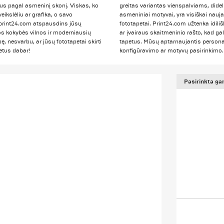
rius pagal asmeninį skonį. Viskas, ko
greitas variantas vienspalviams, did
ikslėliu ar grafika, o savo
asmeniniai motyvai, yra visiškai nauja
. print24.com atspausdins jūsų
fototapetai. Print24.com užtenka idili
os kokybės vilnos ir moderniausių
ar įvairaus skaitmeninio rašto, kad ga
 nesvarbu, ar jūsų fototapetai skirti
tapetus. Mūsų aptarnaujantis personal
etus dabar!
konfigūravimo ar motyvų pasirinkimo.
Pasirinkta ga