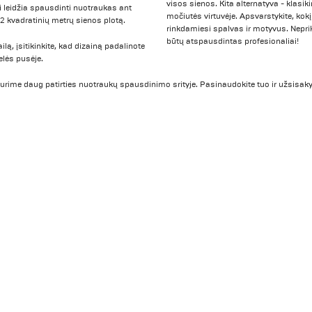
visos sienos. Kita alternatyva - klasikin
ai leidžia spausdinti nuotraukas ant
močiutės virtuvėje. Apsvarstykite, kokį
2 kvadratinių metrų sienos plotą.
rinkdamiesi spalvas ir motyvus. Neprik
būtų atspausdintas profesionaliai!
lą, įsitikinkite, kad dizainą padalinote
elės pusėje.
turime daug patirties nuotraukų spausdinimo srityje. Pasinaudokite tuo ir užsisak