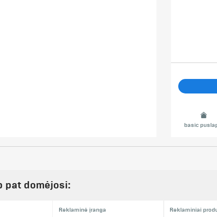
basic pusla
ip pat domėjosi:
Reklaminė įranga
Reklaminiai prod