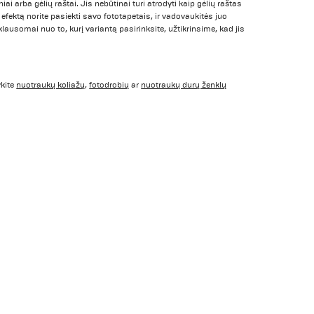
iai arba gėlių raštai. Jis nebūtinai turi atrodyti kaip gėlių raštas
 efektą norite pasiekti savo fototapetais, ir vadovaukitės juo
lausomai nuo to, kurį variantą pasirinksite, užtikrinsime, kad jis
ykite
nuotraukų koliažų
,
fotodrobių
ar
nuotraukų durų ženklų