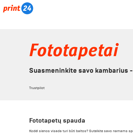
Fototapetai
Suasmeninkite savo kambarius - 
Trustpilot
Fototapetų spauda
Kodėl sienos visada turi būti baltos? Suteikite savo namams spa