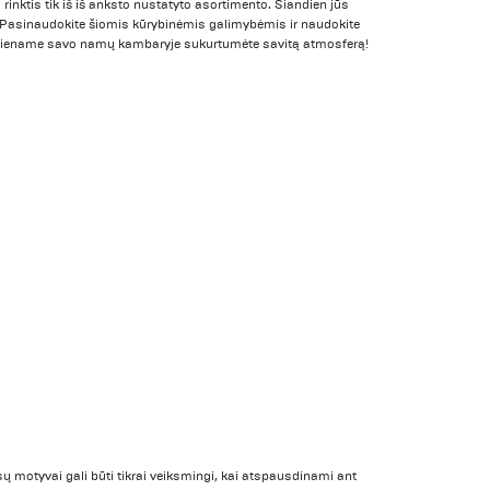
o rinktis tik iš iš anksto nustatyto asortimento. Šiandien jūs
! Pasinaudokite šiomis kūrybinėmis galimybėmis ir naudokite
ekviename savo namų kambaryje sukurtumėte savitą atmosferą!
ų motyvai gali būti tikrai veiksmingi, kai atspausdinami ant