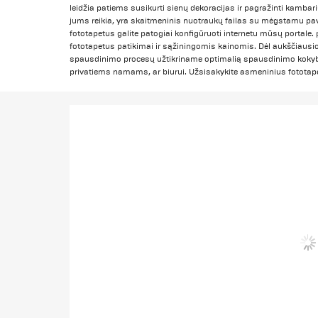
leidžia patiems susikurti sienų dekoracijas ir pagražinti kamba
jums reikia, yra skaitmeninis nuotraukų failas su mėgstamu pave
fototapetus galite patogiai konfigūruoti internetu mūsų portale
fototapetus patikimai ir sąžiningomis kainomis. Dėl aukščiausi
spausdinimo procesų užtikriname optimalią spausdinimo kokybę,
privatiems namams, ar biurui. Užsisakykite asmeninius fototap