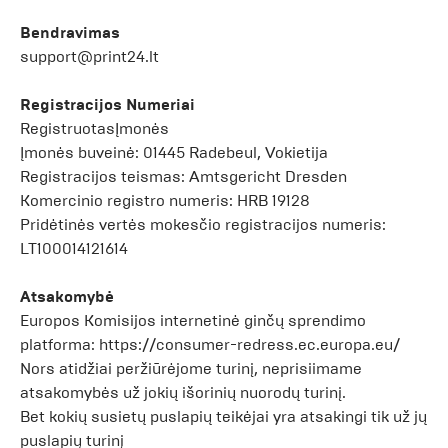
Bendravimas
support@print24.lt
Registracijos Numeriai
RegistruotasĮmonės
Įmonės buveinė: 01445 Radebeul, Vokietija
Registracijos teismas: Amtsgericht Dresden
Komercinio registro numeris: HRB 19128
Pridėtinės vertės mokesčio registracijos numeris:
LT100014121614
Atsakomybė
Europos Komisijos internetinė ginčų sprendimo
platforma:
https://consumer-redress.ec.europa.eu/
Nors atidžiai peržiūrėjome turinį, neprisiimame
atsakomybės už jokių išorinių nuorodų turinį.
Bet kokių susietų puslapių teikėjai yra atsakingi tik už jų
puslapių turinį