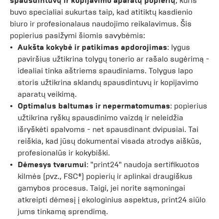
spausdintuvų ir kopijavimo aparatų popierių
, kuris
buvo specialiai sukurtas taip, kad atitiktų kasdienio
biuro ir profesionalaus naudojimo reikalavimus. Šis
popierius pasižymi šiomis savybėmis:
Aukšta kokybė ir patikimas apdorojimas
: lygus
paviršius užtikrina tolygų tonerio ar rašalo sugėrimą -
idealiai tinka aštriems spaudiniams. Tolygus lapo
storis užtikrina sklandų spausdintuvų ir kopijavimo
aparatų veikimą.
Optimalus baltumas ir nepermatomumas
: popierius
užtikrina ryškų spausdinimo vaizdą ir neleidžia
išryškėti spalvoms - net spausdinant dvipusiai. Tai
reiškia, kad jūsų dokumentai visada atrodys aiškūs,
profesionalūs ir kokybiški.
Dėmesys tvarumui
: "print24" naudoja sertifikuotos
kilmės (pvz., FSC®) popierių ir aplinkai draugiškus
gamybos procesus. Taigi, jei norite sąmoningai
atkreipti dėmesį į ekologinius aspektus, print24 siūlo
jums tinkamą sprendimą.