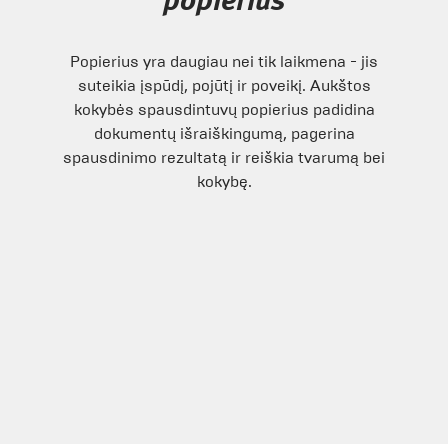
popierius
Popierius yra daugiau nei tik laikmena - jis
suteikia įspūdį, pojūtį ir poveikį. Aukštos
kokybės spausdintuvų popierius padidina
dokumentų išraiškingumą, pagerina
spausdinimo rezultatą ir reiškia tvarumą bei
kokybę.