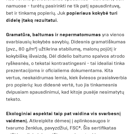
namuose - turėtų pasirinkti ne tik patį spausdintuvą,
bet ir tinkamą popierių. Juk
popieriaus kokybė turi
didelę įtaką rezultatui
.
Gramatūra, baltumas ir nepermatomumas
yra vienos
svarbiausių kokybės savybių. Didesnis gramatiškumas
(pvz., 80 g/m²) užtikrina stabilumą, malonų pojūtį ir
kokybišką išvaizdą. Dėl didelio baltumo spalvos atrodo
ryškesnės, o tekstai kontrastingesni - tai idealiai tinka
prezentacijoms ir oficialiems dokumentams. Kita
vertus, neskaidrumas lemia, kiek šviesos prasiskverbia
pro popierių: kuo didesnė vertė, tuo jis tinkamesnis
dvipusiam spausdinimui, kad kitoje pusėje nesimatytų
teksto.
Ekologiniai aspektai taip pat vaidina vis svarbesnį
vaidmenį.
Atkreipkite dėmesį į aplinkosaugos ir
tvarumo ženklus, pavyzdžiui, FSC®. Šis sertifikatas