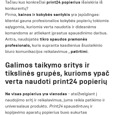
Tačiau kuo konkrečiai
print24 popierius
išsiskiria iš
konkurentų?
Pirma,
kainos ir kokybės santykis
yra įspūdingas:
klientai gauna profesionalios kokybės popierių tokiomis
sąlygomis, kuriomis verta naudotis ir didesnėms
komandoms ar atliekant įprastus spausdinimo darbus.
Antra, naudojatės
tikro spaudos pramonės
profesionalo,
kuris supranta kasdienius šiuolaikinio
biuro komunikacijos reikalavimus
, patirtimi
.
Galimos taikymo sritys ir
tikslinės grupės, kurioms ypač
verta naudoti print24 popierių
Ne visas popierius yra vienodas
- atsižvelgiant į
naudojimo sritį ir reikalavimus, jums reikia patikimo ir
universalaus produkto.
Print24
spausdintuvų ir
kopijavimo aparatų popierius buvo sukurtas