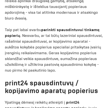
reiškia aplinkai draugišką gamybą, atsakingą
miškininkystę ir išteklius tausojantį popieriaus
apdorojimą - visa tai atitinka modernaus ir atsakingo
biuro dvasią.
Taip pat labai svarbu
parinkti spausdintuvui tinkamą
popierių
. Nesvarbu, ar tai būtų lazeriniai spausdintuvai,
rašaliniai spausdintuvai, ar kopijavimo aparatai -
aukštos kokybės popierius specialiai pritaikytas įvairių
įrenginių reikalavimams. Geras kopijavimo popierius
sklandžiai veikia spausdintuve, sumažina popieriaus
užsikišimą ir užtikrina pastovią spausdinimo kokybę -
nuo pirmo iki paskutinio lapo.
print24 spausdintuvų /
kopijavimo aparatų popierius
Ypatingą dėmesį reikėtų atkreipti į
print24