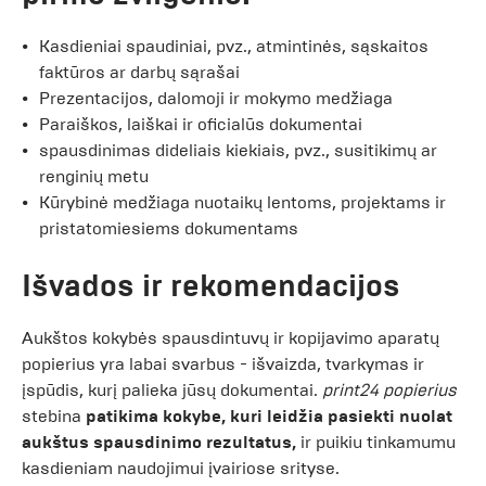
Kasdieniai spaudiniai, pvz., atmintinės, sąskaitos
faktūros ar darbų sąrašai
Prezentacijos, dalomoji ir mokymo medžiaga
Paraiškos, laiškai ir oficialūs dokumentai
spausdinimas dideliais kiekiais, pvz., susitikimų ar
renginių metu
Kūrybinė medžiaga nuotaikų lentoms, projektams ir
pristatomiesiems dokumentams
Išvados ir rekomendacijos
Aukštos kokybės spausdintuvų ir kopijavimo aparatų
popierius yra labai svarbus - išvaizda, tvarkymas ir
įspūdis, kurį palieka jūsų dokumentai.
print24 popierius
stebina
patikima kokybe, kuri leidžia pasiekti nuolat
aukštus spausdinimo rezultatus,
ir puikiu tinkamumu
kasdieniam naudojimui įvairiose srityse.