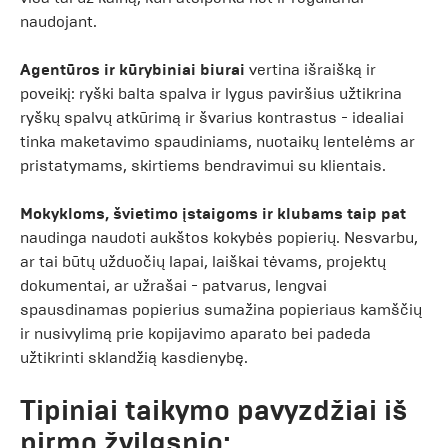
naudojant.
Agentūros ir kūrybiniai biurai
vertina išraišką ir
poveikį: ryški balta spalva ir lygus paviršius užtikrina
ryškų spalvų atkūrimą ir švarius kontrastus - idealiai
tinka maketavimo spaudiniams, nuotaikų lentelėms ar
pristatymams, skirtiems bendravimui su klientais.
Mokykloms, švietimo įstaigoms ir klubams taip pat
naudinga naudoti aukštos kokybės popierių. Nesvarbu,
ar tai būtų užduočių lapai, laiškai tėvams, projektų
dokumentai, ar užrašai - patvarus, lengvai
spausdinamas popierius sumažina popieriaus kamščių
ir nusivylimą prie kopijavimo aparato bei padeda
užtikrinti sklandžią kasdienybę.
Tipiniai taikymo pavyzdžiai iš
pirmo žvilgsnio: