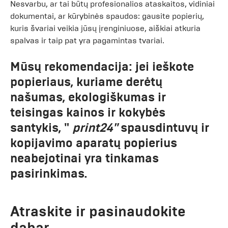
Nesvarbu, ar tai būtų profesionalios ataskaitos, vidiniai
dokumentai, ar kūrybinės spaudos: gausite popierių,
kuris švariai veikia jūsų įrenginiuose, aiškiai atkuria
spalvas ir taip pat yra pagamintas tvariai.
Mūsų rekomendacija:
jei ieškote
popieriaus, kuriame derėtų
našumas, ekologiškumas ir
teisingas kainos ir kokybės
santykis, "
print24"
spausdintuvų ir
kopijavimo aparatų popierius
neabejotinai yra tinkamas
pasirinkimas.
Atraskite ir pasinaudokite
dabar