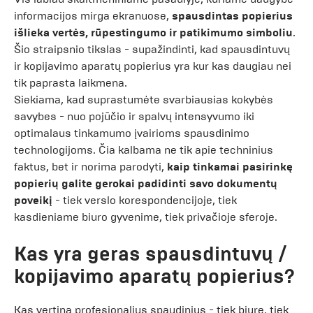
informacijos mirga ekranuose,
spausdintas popierius
išlieka vertės, rūpestingumo ir patikimumo simboliu
.
Šio straipsnio tikslas - supažindinti, kad spausdintuvų
ir kopijavimo aparatų popierius yra kur kas daugiau nei
tik paprasta laikmena.
Siekiama, kad suprastumėte svarbiausias kokybės
savybes - nuo pojūčio ir spalvų intensyvumo iki
optimalaus tinkamumo įvairioms spausdinimo
technologijoms. Čia kalbama ne tik apie techninius
faktus, bet ir norima parodyti,
kaip tinkamai pasirinkę
popierių galite gerokai padidinti savo dokumentų
poveikį
- tiek verslo korespondencijoje, tiek
kasdieniame biuro gyvenime, tiek privačioje sferoje.
Kas yra geras spausdintuvų /
kopijavimo aparatų popierius?
Kas vertina profesionalius spaudinius - tiek biure, tiek