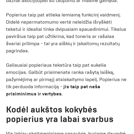
dažnai asocijuojasi su taupumu ar masine gamyba.
Popierius taip pat atlieka lemiamą funkcinį vaidmenį.
Didelė nepermatomumo vertė neleidžia išryškėti
tekstui ir idealiai tinka dvipusiam spausdinimui. Tikslus
paviršius taip pat užtikrina, kad toneris ar rašalas
švariai prilimpa - tai yra aiškių ir įskaitomų rezultatų
pagrindas.
Galiausiai popieriaus tekstūra taip pat sukelia
emocijas. Galbūt prisimenate ranka rašytą laišką,
pažymėjimą ar pirmąjį atsiskaitymo lapelį. Popierius ne
tik perduoda informaciją -
jis taip pat neša
prisiminimus ir vertybes
.
Kodėl aukštos kokybės
popierius yra labai svarbus
Vis labiau skaitmeniniame pasaulyje, kuriame daugybė