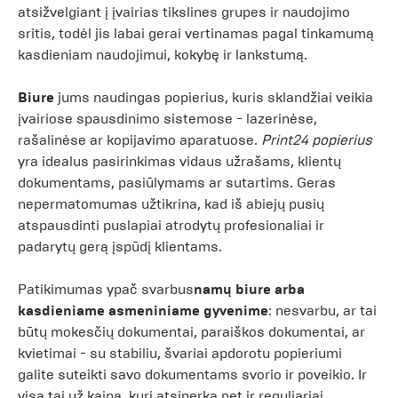
atsižvelgiant į įvairias tikslines grupes ir naudojimo
sritis, todėl jis labai gerai vertinamas pagal tinkamumą
kasdieniam naudojimui, kokybę ir lankstumą.
Biure
jums naudingas popierius, kuris sklandžiai veikia
įvairiose spausdinimo sistemose - lazerinėse,
rašalinėse ar kopijavimo aparatuose.
Print24 popierius
yra idealus pasirinkimas vidaus užrašams, klientų
dokumentams, pasiūlymams ar sutartims. Geras
nepermatomumas užtikrina, kad iš abiejų pusių
atspausdinti puslapiai atrodytų profesionaliai ir
padarytų gerą įspūdį klientams.
Patikimumas ypač svarbus
namų biure arba
kasdieniame asmeniniame gyvenime
: nesvarbu, ar tai
būtų mokesčių dokumentai, paraiškos dokumentai, ar
kvietimai - su stabiliu, švariai apdorotu popieriumi
galite suteikti savo dokumentams svorio ir poveikio. Ir
visa tai už kainą, kuri atsiperka net ir reguliariai