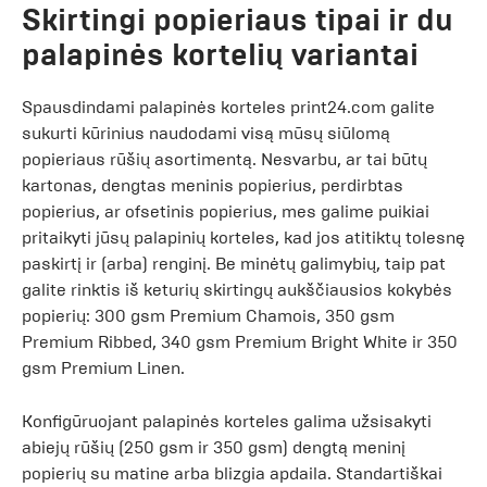
Skirtingi popieriaus tipai ir du
palapinės kortelių variantai
Spausdindami palapinės korteles print24.com galite
sukurti kūrinius naudodami visą mūsų siūlomą
popieriaus rūšių asortimentą. Nesvarbu, ar tai būtų
kartonas, dengtas meninis popierius, perdirbtas
popierius, ar ofsetinis popierius, mes galime puikiai
pritaikyti jūsų palapinių korteles, kad jos atitiktų tolesnę
paskirtį ir (arba) renginį. Be minėtų galimybių, taip pat
galite rinktis iš keturių skirtingų aukščiausios kokybės
popierių: 300 gsm Premium Chamois, 350 gsm
Premium Ribbed, 340 gsm Premium Bright White ir 350
gsm Premium Linen.
Konfigūruojant palapinės korteles galima užsisakyti
abiejų rūšių (250 gsm ir 350 gsm) dengtą meninį
popierių su matine arba blizgia apdaila. Standartiškai