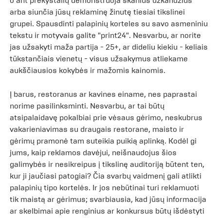
o ant prekystalių demonstruoja skanius užkandžius
arba siunčia jūsų reklaminę žinutę tiesiai tikslinei
grupei. Spausdinti palapinių korteles su savo asmeniniu
tekstu ir motyvais galite "print24". Nesvarbu, ar norite
jas užsakyti maža partija - 25+, ar dideliu kiekiu - keliais
tūkstančiais vienetų - visus užsakymus atliekame
aukščiausios kokybės ir mažomis kainomis.
Į barus, restoranus ar kavines einame, nes paprastai
norime pasilinksminti. Nesvarbu, ar tai būtų
atsipalaidavę pokalbiai prie vėsaus gėrimo, neskubrus
vakarieniavimas su draugais restorane, maisto ir
gėrimų pramonė tam suteikia puikią aplinką. Kodėl gi
jums, kaip reklamos davėjui, neišnaudojus šios
galimybės ir nesikreipus į tikslinę auditoriją būtent ten,
kur ji jaučiasi patogiai? Čia svarbų vaidmenį gali atlikti
palapinių tipo kortelės. Ir jos nebūtinai turi reklamuoti
tik maistą ar gėrimus; svarbiausia, kad jūsų informacija
ar skelbimai apie renginius ar konkursus būtų išdėstyti