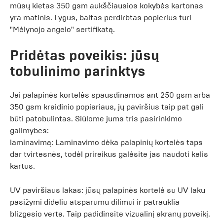
mūsų kietas 350 gsm aukščiausios kokybės kartonas
yra matinis. Lygus, baltas perdirbtas popierius turi
"Mėlynojo angelo" sertifikatą.
Pridėtas poveikis: jūsų
tobulinimo parinktys
Jei palapinės kortelės spausdinamos ant 250 gsm arba
350 gsm kreidinio popieriaus, jų paviršius taip pat gali
būti patobulintas. Siūlome jums tris pasirinkimo
galimybes:
laminavimą: Laminavimo dėka palapinių kortelės taps
dar tvirtesnės, todėl prireikus galėsite jas naudoti kelis
kartus.
UV paviršiaus lakas: jūsų palapinės kortelė su UV laku
pasižymi dideliu atsparumu dilimui ir patrauklia
blizgesio verte. Taip padidinsite vizualinį ekranų poveikį.