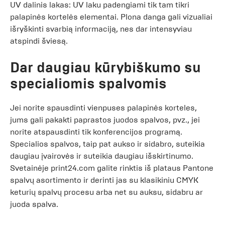
UV dalinis lakas: UV laku padengiami tik tam tikri
palapinės kortelės elementai. Plona danga gali vizualiai
išryškinti svarbią informaciją, nes dar intensyviau
atspindi šviesą.
Dar daugiau kūrybiškumo su
specialiomis spalvomis
Jei norite spausdinti vienpuses palapinės korteles,
jums gali pakakti paprastos juodos spalvos, pvz., jei
norite atspausdinti tik konferencijos programą.
Specialios spalvos, taip pat aukso ir sidabro, suteikia
daugiau įvairovės ir suteikia daugiau išskirtinumo.
Svetainėje print24.com galite rinktis iš plataus Pantone
spalvų asortimento ir derinti jas su klasikiniu CMYK
keturių spalvų procesu arba net su auksu, sidabru ar
juoda spalva.