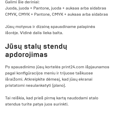
Galimi šie deriniai:
Juoda, juoda + Pantone, juoda + auksas arba sidabras
CMYK, CMYK + Pantone, CMYK + auksas arba sidabras
Jūsų motyvus ir dizainą spausdiname palapinės
išorėje. Vidinė dalis lieka balta.
Jūsų stalų stendų
apdorojimas
Po spausdinimo jūsų kortelės print24.com išpjaunamos
pagal konfigūracijos meniu ir trijuose taškuose
išraižomi. Atkreipkite dėmesį, kad jūsų ekranai
pristatomi nesulankstyti (plano).
Tai reiškia, kad prieš pirmą kartą naudodami stalo
stendus turite patys juos surinkti.