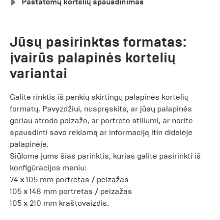
Pastatomų kortelių spausdinimas
Jūsų pasirinktas formatas:
įvairūs palapinės kortelių
variantai
Galite rinktis iš penkių skirtingų palapinės kortelių
formatų. Pavyzdžiui, nuspręskite, ar jūsų palapinės
geriau atrodo peizažo, ar portreto stiliumi, ar norite
spausdinti savo reklamą ar informaciją itin didelėje
palapinėje.
Siūlome jums šias parinktis, kurias galite pasirinkti iš
konfigūracijos meniu:
74 x 105 mm portretas / peizažas
105 x 148 mm portretas / peizažas
105 x 210 mm kraštovaizdis.