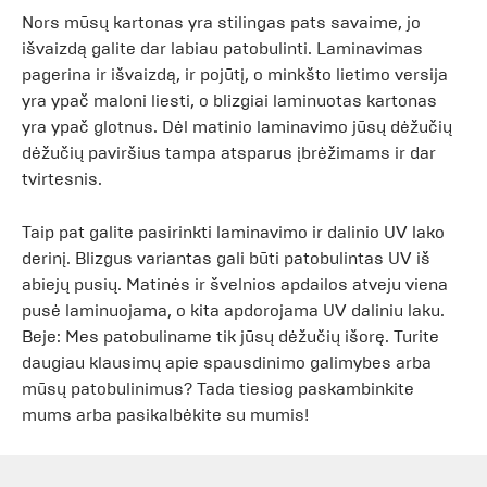
Nors mūsų kartonas yra stilingas pats savaime, jo
išvaizdą galite dar labiau patobulinti. Laminavimas
pagerina ir išvaizdą, ir pojūtį, o minkšto lietimo versija
yra ypač maloni liesti, o blizgiai laminuotas kartonas
yra ypač glotnus. Dėl matinio laminavimo jūsų dėžučių
dėžučių paviršius tampa atsparus įbrėžimams ir dar
tvirtesnis.
Taip pat galite pasirinkti laminavimo ir dalinio UV lako
derinį. Blizgus variantas gali būti patobulintas UV iš
abiejų pusių. Matinės ir švelnios apdailos atveju viena
pusė laminuojama, o kita apdorojama UV daliniu laku.
Beje: Mes patobuliname tik jūsų dėžučių išorę. Turite
daugiau klausimų apie spausdinimo galimybes arba
mūsų patobulinimus? Tada tiesiog paskambinkite
mums arba pasikalbėkite su mumis!