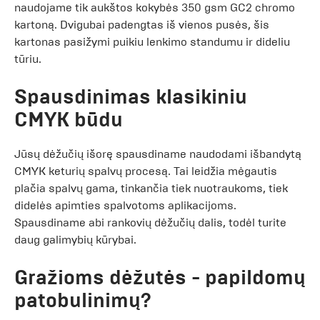
naudojame tik aukštos kokybės 350 gsm GC2 chromo
kartoną. Dvigubai padengtas iš vienos pusės, šis
kartonas pasižymi puikiu lenkimo standumu ir dideliu
tūriu.
Spausdinimas klasikiniu
CMYK būdu
Jūsų dėžučių išorę spausdiname naudodami išbandytą
CMYK keturių spalvų procesą. Tai leidžia mėgautis
plačia spalvų gama, tinkančia tiek nuotraukoms, tiek
didelės apimties spalvotoms aplikacijoms.
Spausdiname abi rankovių dėžučių dalis, todėl turite
daug galimybių kūrybai.
Gražioms dėžutės - papildomų
patobulinimų?