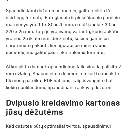
Spausdindami dėžutes su mumis, galite rinktis iš
skirtingų formatų. Patogiausio ir plokščiausio gaminio
matmenys yra 110 x 80 x 25 mm, o didžiausio - 310 x
220 x 25 mm. Tarp jų yra įvairių variantų, kurių aukštis
yra nuo 25 iki 65 mm. Jei žinote, kokius gaminius
norėtumėte pakuoti, konfigūracijos meniu vienu
spustelėjimu galite pasirinkti tinkamą formatą.
Atkreipkite dėmesį: spausdinimo faile visada palikite 2
mm užlaidą. Spausdinimo duomenims kurti naudokite
tik mūsų pateiktą PDF šabloną. Taip išvengsite bet
kokių nesklandumų spausdinant rankovių dėžutes.
Dvipusio kreidavimo kartonas
jūsų dėžutėms
Kad dėžutės būtų optimaliai tvirtos, spausdinimui