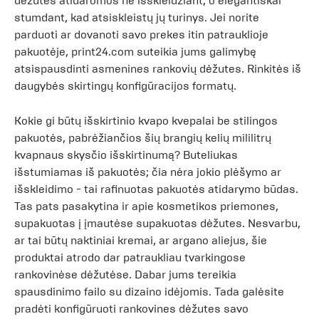
dėžutės atidaromos ne išskleidžiant, o elegantiškai
stumdant, kad atsiskleistų jų turinys. Jei norite
parduoti ar dovanoti savo prekes itin patrauklioje
pakuotėje, print24.com suteikia jums galimybę
atsispausdinti asmenines rankovių dėžutes. Rinkitės iš
daugybės skirtingų konfigūracijos formatų.
Kokie gi būtų išskirtinio kvapo kvepalai be stilingos
pakuotės, pabrėžiančios šių brangių kelių mililitrų
kvapnaus skysčio išskirtinumą? Buteliukas
išstumiamas iš pakuotės; čia nėra jokio plėšymo ar
išskleidimo - tai rafinuotas pakuotės atidarymo būdas.
Tas pats pasakytina ir apie kosmetikos priemones,
supakuotas į įmautėse supakuotas dėžutes. Nesvarbu,
ar tai būtų naktiniai kremai, ar argano aliejus, šie
produktai atrodo dar patraukliau tvarkingose
rankovinėse dėžutėse. Dabar jums tereikia
spausdinimo failo su dizaino idėjomis. Tada galėsite
pradėti konfigūruoti rankovines dėžutes savo