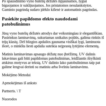
Po spausdinimo vyno butelių dėžutės išpjaunamos, lygiai
biguojamos ir suklijuojamos. Jos pristatomos nesulankstytos.
Gaminio pagrindą sudaro įdėklo kišenė ir automatinis pagrindas.
Pasiekite papildomo efekto naudodami
patobulinimus
Jūsų vyno butelių dėžutės atrodys dar veiksmingiau ir elegantiškiau.
Pasirinkus laminavimą, sukuriamas unikalus pojūtis, galima rinktis iš
trijų klasių. Dėl blizgios apdailos gaunama visiškai lygi, laminuota
išorė, o minkšta liesti apdaila suteikia neįprastą lytėjimo elementą.
Matinis laminavimas apsaugo dėžutę nuo įbrėžimų. UV dalinis
lakavimas gali būti papildomas patobulinimas, leidžiantis išryškinti
atskirus motyvus ar tekstą. UV dalinio lako patobulinimus taip pat
galime lengvai derinti su matiniu arba švelniu laminavimu.
Mokėjimo Metodai
Apmokėjimas iš anksto
Partneris. \ T
Nuorodos