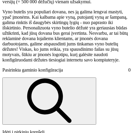
versijų (= 500 000 dėžučių) vienam užsakymui.
Vyno butelis yra populiari dovana, nes ją galima lengvai mastyti,
ypač įmonėms. Kai kalbama apie vyną, putojantį vyną ar šampaną,
galima rinktis iš daugybės skirtingų lygių - nuo paprasto iki
išskirtinio. Personalizuota vyno butelio dėžutė yra geriausias būdas
užtikrinti, kad jūsų dovana bus gerai įvertinta. Nesvarbu, ar tai būtų
reklaminė dovana lojaliems klientams, ar įmonės dovana
darbuotojams, galime atspausdinti jums tinkamas vyno butelių
dėžutes! Viskas, ko jums reikia, yra spausdinimo failas su jūsų
motyvais, šūkiu ar įmonės logotipu, kurį galėsite naudoti
konfigūruodami dėžutes tiesiogiai internetu savo kompiuteryje.
Pasirinkta gaminio konfigūracija
0
Įdėti į pirkinių krepšelį