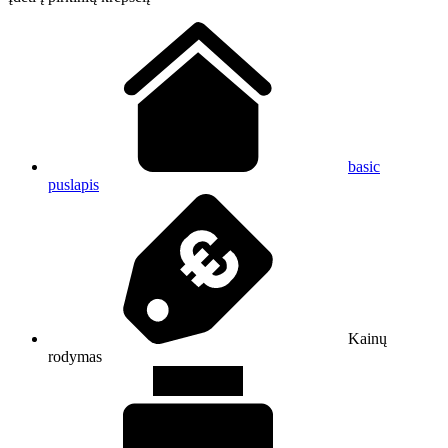
basic
puslapis
Kainų
rodymas