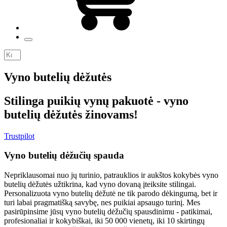
Vyno butelių dėžutės
Stilinga puikių vynų pakuotė - vyno
butelių dėžutės žinovams!
Trustpilot
Vyno butelių dėžučių spauda
Nepriklausomai nuo jų turinio, patrauklios ir aukštos kokybės vyno
butelių dėžutės užtikrina, kad vyno dovaną įteiksite stilingai.
Personalizuota vyno butelių dėžutė ne tik parodo dėkingumą, bet ir
turi labai pragmatišką savybę, nes puikiai apsaugo turinį. Mes
pasirūpinsime jūsų vyno butelių dėžučių spausdinimu - patikimai,
profesionaliai ir kokybiškai, iki 50 000 vienetų, iki 10 skirtingų