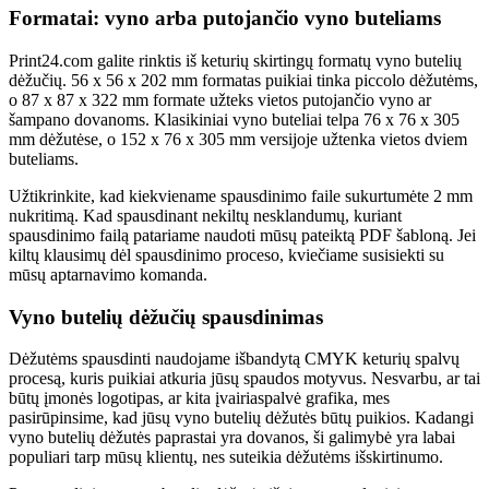
Formatai: vyno arba putojančio vyno buteliams
Print24.com galite rinktis iš keturių skirtingų formatų vyno butelių
dėžučių. 56 x 56 x 202 mm formatas puikiai tinka piccolo dėžutėms,
o 87 x 87 x 322 mm formate užteks vietos putojančio vyno ar
šampano dovanoms. Klasikiniai vyno buteliai telpa 76 x 76 x 305
mm dėžutėse, o 152 x 76 x 305 mm versijoje užtenka vietos dviem
buteliams.
Užtikrinkite, kad kiekviename spausdinimo faile sukurtumėte 2 mm
nukritimą. Kad spausdinant nekiltų nesklandumų, kuriant
spausdinimo failą patariame naudoti mūsų pateiktą PDF šabloną. Jei
kiltų klausimų dėl spausdinimo proceso, kviečiame susisiekti su
mūsų aptarnavimo komanda.
Vyno butelių dėžučių spausdinimas
Dėžutėms spausdinti naudojame išbandytą CMYK keturių spalvų
procesą, kuris puikiai atkuria jūsų spaudos motyvus. Nesvarbu, ar tai
būtų įmonės logotipas, ar kita įvairiaspalvė grafika, mes
pasirūpinsime, kad jūsų vyno butelių dėžutės būtų puikios. Kadangi
vyno butelių dėžutės paprastai yra dovanos, ši galimybė yra labai
populiari tarp mūsų klientų, nes suteikia dėžutėms išskirtinumo.