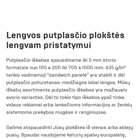
Lengvos putplasčio plokštės
lengvam pristatymui
Putplasčio iškabas spausdiname iki 5 mm storio
formatais nuo 100 x 200 iki 700 x 1000 mm. 635 g/m²
tankio vadinamoji "sandwich panelė" yra stabili ir dėl
putplasčio poliuretanas-medžiagos labai lengva. Mūsų
iškabų asortimente putplasčio iškabos yra mažiausio
svorio variantas. Dėl to tokio tipo iškabos ypač tinka
vidaus reklamai arba lanksčioms informacijos ar ženklų
sistemoms prekybos mugėse ir renginiuose.
Galime atspausdinti Jūsų plokštes iš vienos arba abiejų
pusių. Spaudai naudojame keturių spalvų europaletę,