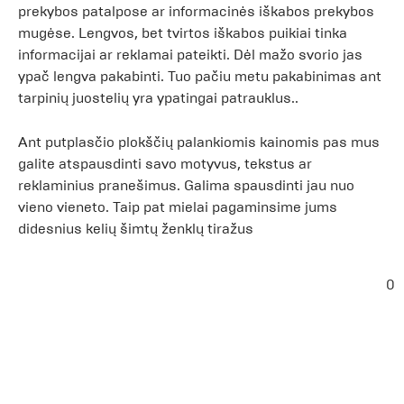
prekybos patalpose ar informacinės iškabos prekybos
mugėse. Lengvos, bet tvirtos iškabos puikiai tinka
informacijai ar reklamai pateikti. Dėl mažo svorio jas
ypač lengva pakabinti. Tuo pačiu metu pakabinimas ant
tarpinių juostelių yra ypatingai patrauklus..
Ant putplasčio plokščių palankiomis kainomis pas mus
galite atspausdinti savo motyvus, tekstus ar
reklaminius pranešimus. Galima spausdinti jau nuo
vieno vieneto. Taip pat mielai pagaminsime jums
didesnius kelių šimtų ženklų tiražus
0