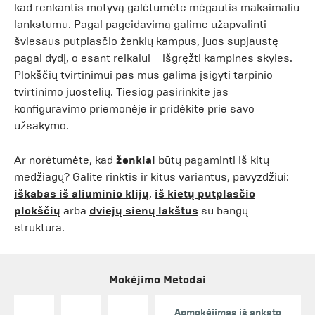
kad renkantis motyvą galėtumėte mėgautis maksimaliu
lankstumu. Pagal pageidavimą galime užapvalinti
šviesaus putplasčio ženklų kampus, juos supjaustę
pagal dydį, o esant reikalui – išgręžti kampines skyles.
Plokščių tvirtinimui pas mus galima įsigyti tarpinio
tvirtinimo juostelių. Tiesiog pasirinkite jas
konfigūravimo priemonėje ir pridėkite prie savo
užsakymo.
Ar norėtumėte, kad
ženklai
būtų pagaminti iš kitų
medžiagų? Galite rinktis ir kitus variantus, pavyzdžiui:
iškabas iš aliuminio klijų
,
iš kietų putplasčio
plokščių
arba
dviejų sienų lakštus
su bangų
struktūra.
Mokėjimo Metodai
Apmokėjimas iš anksto