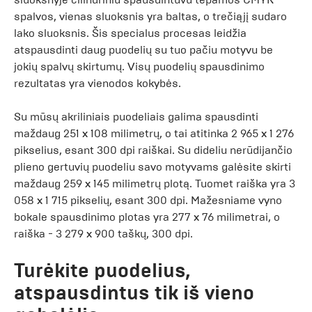
spalvos, vienas sluoksnis yra baltas, o trečiąjį sudaro
lako sluoksnis. Šis specialus procesas leidžia
atspausdinti daug puodelių su tuo pačiu motyvu be
jokių spalvų skirtumų. Visų puodelių spausdinimo
rezultatas yra vienodos kokybės.
Su mūsų akriliniais puodeliais galima spausdinti
maždaug 251 x 108 milimetrų, o tai atitinka 2 965 x 1 276
pikselius, esant 300 dpi raiškai. Su dideliu nerūdijančio
plieno gertuvių puodeliu savo motyvams galėsite skirti
maždaug 259 x 145 milimetrų plotą. Tuomet raiška yra 3
058 x 1 715 pikselių, esant 300 dpi. Mažesniame vyno
bokale spausdinimo plotas yra 277 x 76 milimetrai, o
raiška - 3 279 x 900 taškų, 300 dpi.
Turėkite puodelius,
atspausdintus tik iš vieno