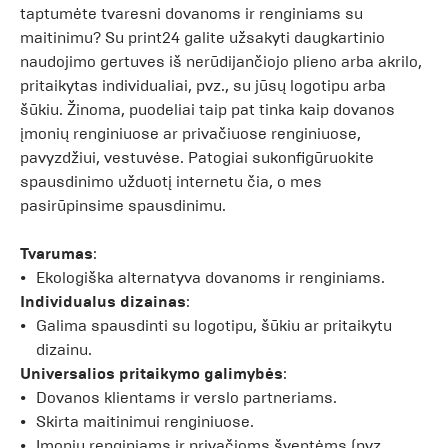
taptumėte tvaresni dovanoms ir renginiams su
maitinimu? Su print24 galite užsakyti daugkartinio
naudojimo gertuves iš nerūdijančiojo plieno arba akrilo,
pritaikytas individualiai, pvz., su jūsų logotipu arba
šūkiu. Žinoma, puodeliai taip pat tinka kaip dovanos
įmonių renginiuose ar privačiuose renginiuose,
pavyzdžiui, vestuvėse. Patogiai sukonfigūruokite
spausdinimo užduotį internetu čia, o mes
pasirūpinsime spausdinimu.
Tvarumas
:
Ekologiška alternatyva dovanoms ir renginiams.
Individualus dizainas
:
Galima spausdinti su logotipu, šūkiu ar pritaikytu
dizainu.
Universalios pritaikymo galimybės
:
Dovanos klientams ir verslo partneriams.
Skirta maitinimui renginiuose.
Įmonių renginiams ir privačioms šventėms (pvz.,