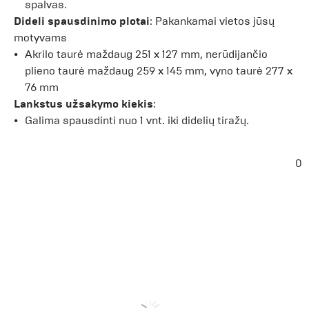
spalvas.
Dideli spausdinimo plotai
: Pakankamai vietos jūsų
motyvams
Akrilo taurė maždaug 251 x 127 mm, nerūdijančio
plieno taurė maždaug 259 x 145 mm, vyno taurė 277 x
76 mm
Lankstus užsakymo kiekis
:
Galima spausdinti nuo 1 vnt. iki didelių tiražų.
0