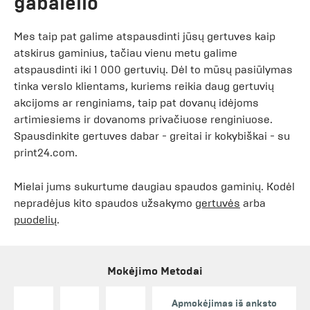
gabalėlio
Mes taip pat galime atspausdinti jūsų gertuves kaip
atskirus gaminius, tačiau vienu metu galime
atspausdinti iki 1 000 gertuvių. Dėl to mūsų pasiūlymas
tinka verslo klientams, kuriems reikia daug gertuvių
akcijoms ar renginiams, taip pat dovanų idėjoms
artimiesiems ir dovanoms privačiuose renginiuose.
Spausdinkite gertuves dabar - greitai ir kokybiškai - su
print24.com.
Mielai jums sukurtume daugiau spaudos gaminių. Kodėl
nepradėjus kito spaudos užsakymo
gertuvės
arba
puodelių
.
Mokėjimo Metodai
Apmokėjimas iš anksto