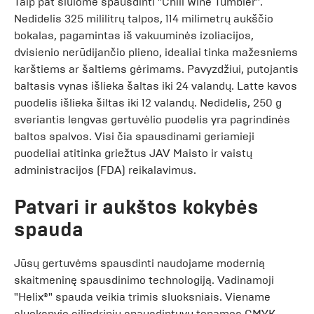
Taip pat siūlome spausdinti "Chill Wine Tumbler".
Nedidelis 325 mililitrų talpos, 114 milimetrų aukščio
bokalas, pagamintas iš vakuuminės izoliacijos,
dvisienio nerūdijančio plieno, idealiai tinka mažesniems
karštiems ar šaltiems gėrimams. Pavyzdžiui, putojantis
baltasis vynas išlieka šaltas iki 24 valandų. Latte kavos
puodelis išlieka šiltas iki 12 valandų. Nedidelis, 250 g
sveriantis lengvas gertuvėlio puodelis yra pagrindinės
baltos spalvos. Visi čia spausdinami geriamieji
puodeliai atitinka griežtus JAV Maisto ir vaistų
administracijos (FDA) reikalavimus.
Patvari ir aukštos kokybės
spauda
Jūsų gertuvėms spausdinti naudojame modernią
skaitmeninę spausdinimo technologiją. Vadinamoji
"Helix®" spauda veikia trimis sluoksniais. Viename
sluoksnyje cilindriniu spausdintuvu tepamos CMYK