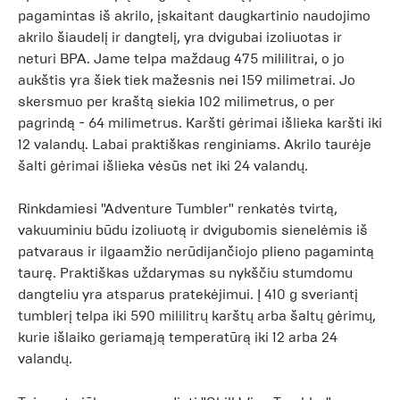
pagamintas iš akrilo, įskaitant daugkartinio naudojimo
akrilo šiaudelį ir dangtelį, yra dvigubai izoliuotas ir
neturi BPA. Jame telpa maždaug 475 mililitrai, o jo
aukštis yra šiek tiek mažesnis nei 159 milimetrai. Jo
skersmuo per kraštą siekia 102 milimetrus, o per
pagrindą - 64 milimetrus. Karšti gėrimai išlieka karšti iki
12 valandų. Labai praktiškas renginiams. Akrilo taurėje
šalti gėrimai išlieka vėsūs net iki 24 valandų.
Rinkdamiesi "Adventure Tumbler" renkatės tvirtą,
vakuuminiu būdu izoliuotą ir dvigubomis sienelėmis iš
patvaraus ir ilgaamžio nerūdijančiojo plieno pagamintą
taurę. Praktiškas uždarymas su nykščiu stumdomu
dangteliu yra atsparus pratekėjimui. Į 410 g sveriantį
tumblerį telpa iki 590 mililitrų karštų arba šaltų gėrimų,
kurie išlaiko geriamąją temperatūrą iki 12 arba 24
valandų.