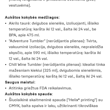
vestuvėms).
Aukštos kokybės medžiagos:
Akrilo taurė: dvigubos sienelės, izoliuojanti, išlaiko
temperatūrą: karšta iki 12 val., šalta iki 24 val., be
BPA, apie 475 ml.
"Adventure Tumbler" (nerūdijantis plienas): Tvirta,
vakuuminė izoliacija, dvigubos sienelės, nepraleidžia
skysčio, apie 590 ml, išlaiko temperatūrą: karšta iki
12 val., šalta iki 24 val.
Chill Wine Tumbler (nerūdijantis plienas): Idealiai tinka
mažesniam kiekiui (325 ml), dvigubomis sienelėmis,
išlaiko temperatūrą: karštą iki 12 val., šaltą iki 24 val.
Saugus maistui
:
Atitinka griežtus FDA reikalavimus.
Aukštos kokybės spauda
:
Šiuolaikinė skaitmeninė spauda ("Helix® printing") su
CMYK, balta spalva ir laku, užtikrinanti tikroviškas